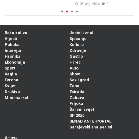
05. Avg. 2026
0
Rat u zalivu
Jeste li znali
Vijesti
Sjećanje
Politika
Kultura
Intervjui
Zdravlje
Hronika
Gastro
Ekonomija
HiTec
Sport
Auto
Regija
Show
Evropa
Sex i grad
Svijet
Žena
Društvo
Estrada
Mini market
Zabava
Frljoka
Šareni svijet
SP 2026
SENAD ANTE-PORTAL
Sarajevski snajperisti
Arhiva