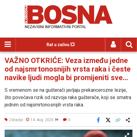
Rat u zalivu 💥
VAŽNO OTKRIĆE: Veza između jedne
od najsmrtonosnijih vrsta raka i česte
navike ljudi mogla bi promijeniti sve...
S vremenom se na gušterači javljaju prekancerozne lezije,
što povećava rizik od razvoja raka gušterače, koji se smatra
jednim od najsmrtonosnijih vrsta raka.
Zdravlje
14. Avg. 2025
0
Facebook
X
Kopiraj link
Više