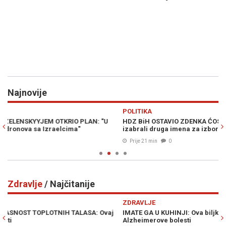
Najnovije
Previous
N
POLITIKA
D
HDZ BiH OSTAVIO ZDENKA ĆOSIĆA BEZ LISTE: U Širokom Brijegu
IZ
izabrali druga imena za izbore
VR
Prije 21 min
0
Zdravlje
/ Najčitanije
Previous
N
ZDRAVLJE
Z
IMATE GA U KUHINJI: Ova biljka poboljšava pamćenje i štiti od
LO
Alzheimerove bolesti
iz