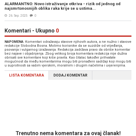
ALARMANTNO: Novo istraživanje otkriva - rizik od jednog od
najsmrtonosnijih oblika raka krije se u ustima...
26. Sep. 2025
0
Komentari - Ukupno
0
NAPOMENA
: Komentari odražavaju stavove njihovih autora, a ne nužno i stavove
redakcije Slobodna Bosna. Molimo korisnike da se suzdrže od vrijeđanja,
psovanja i vulgarnog izražavanja. Redakcija zadržava pravo da obriše komentar
bez najave i objašnjenja. Zbog velikog broja komentara redakcija nije dužna
obrisati sve komentare koji krše pravila. Kao čitalac također prihvatate
mogućnost da među komentarima mogu biti pronađeni sadržaji koji mogu biti
u suprotnosti sa vašim vjerskim, moralnim i drugim načelima i uvjerenjima.
LISTA KOMENTARA
DODAJ KOMENTAR
Trenutno nema komentara za ovaj članak!