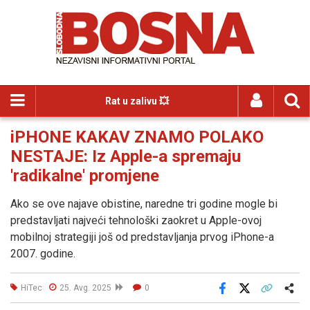
Rat u zalivu 💥
iPHONE KAKAV ZNAMO POLAKO
NESTAJE: Iz Apple-a spremaju
'radikalne' promjene
Ako se ove najave obistine, naredne tri godine mogle bi
predstavljati najveći tehnološki zaokret u Apple-ovoj
mobilnoj strategiji još od predstavljanja prvog iPhone-a
2007. godine.
HiTec
25. Avg. 2025
0
Facebook
X
Kopiraj link
Više