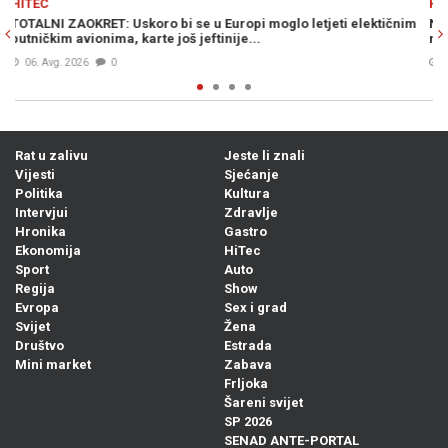
HITEC
lektičnim
NAJTRAŽENIJE ORUŽJE NA SVIJETU: Šta je to Patriot i zašto 
njegove zalihe pri kraju?
07. Avg. 2026
0
Rat u zalivu
Jeste li znali
Vijesti
Sjećanje
Politika
Kultura
Intervjui
Zdravlje
Hronika
Gastro
Ekonomija
HiTec
Sport
Auto
Regija
Show
Evropa
Sex i grad
Svijet
Žena
Društvo
Estrada
Mini market
Zabava
Frljoka
Šareni svijet
SP 2026
SENAD ANTE-PORTAL