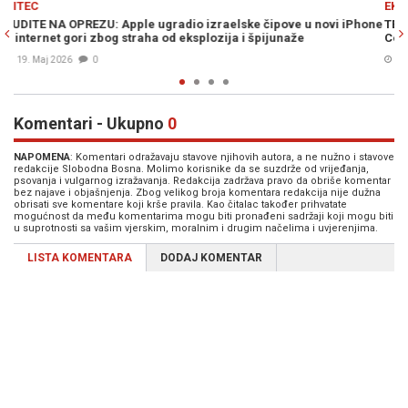
EKONOMIJA
vi iPhone
TEKTONSKE PROMJENE U SVIJETU TEHNOLOGIJE: Povlači se 
Cook, a na čelo Applea dolazi čovjek koji je stvorio iPad
20. Apr. 2026
0
Komentari - Ukupno
0
NAPOMENA
: Komentari odražavaju stavove njihovih autora, a ne nužno i stavove
redakcije Slobodna Bosna. Molimo korisnike da se suzdrže od vrijeđanja,
psovanja i vulgarnog izražavanja. Redakcija zadržava pravo da obriše komentar
bez najave i objašnjenja. Zbog velikog broja komentara redakcija nije dužna
obrisati sve komentare koji krše pravila. Kao čitalac također prihvatate
mogućnost da među komentarima mogu biti pronađeni sadržaji koji mogu biti
u suprotnosti sa vašim vjerskim, moralnim i drugim načelima i uvjerenjima.
LISTA KOMENTARA
DODAJ KOMENTAR