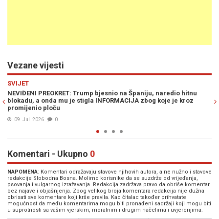
Vezane vijesti
Previous
N
POLITIKA
dio hitnu
DIREKTOR IFIMES-a ZIJAD BEĆIROVIĆ PORUČUJE: "NATO u
 je kroz
novu fazu, Turska dobija sve značajniju ulogu" (VIDEO)
09. Jul. 2026
0
Komentari - Ukupno
0
NAPOMENA
: Komentari odražavaju stavove njihovih autora, a ne nužno i stavove
redakcije Slobodna Bosna. Molimo korisnike da se suzdrže od vrijeđanja,
psovanja i vulgarnog izražavanja. Redakcija zadržava pravo da obriše komentar
bez najave i objašnjenja. Zbog velikog broja komentara redakcija nije dužna
obrisati sve komentare koji krše pravila. Kao čitalac također prihvatate
mogućnost da među komentarima mogu biti pronađeni sadržaji koji mogu biti
u suprotnosti sa vašim vjerskim, moralnim i drugim načelima i uvjerenjima.