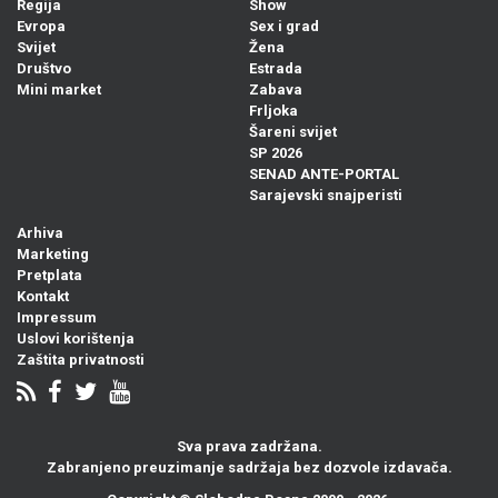
Regija
Show
Evropa
Sex i grad
Svijet
Žena
Društvo
Estrada
Mini market
Zabava
Frljoka
Šareni svijet
SP 2026
SENAD ANTE-PORTAL
Sarajevski snajperisti
Arhiva
Marketing
Pretplata
Kontakt
Impressum
Uslovi korištenja
Zaštita privatnosti
Sva prava zadržana.
Zabranjeno preuzimanje sadržaja bez dozvole izdavača.