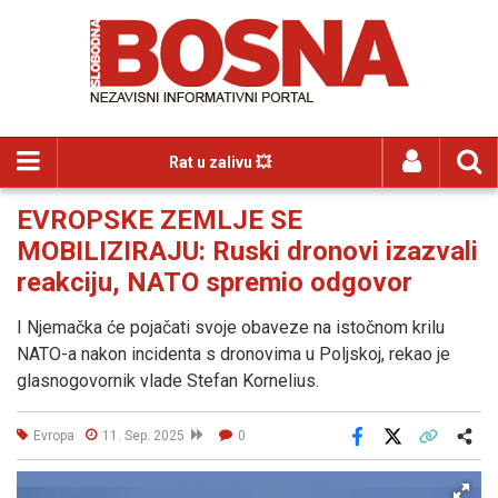
Rat u zalivu 💥
EVROPSKE ZEMLJE SE
MOBILIZIRAJU: Ruski dronovi izazvali
reakciju, NATO spremio odgovor
I Njemačka će pojačati svoje obaveze na istočnom krilu
NATO-a nakon incidenta s dronovima u Poljskoj, rekao je
glasnogovornik vlade Stefan Kornelius.
Evropa
11. Sep. 2025
0
Facebook
X
Kopiraj link
Više