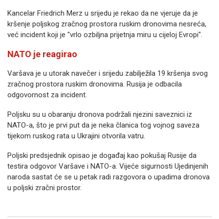
Kancelar Friedrich Merz u srijedu je rekao da ne vjeruje da je
kršenje poljskog zračnog prostora ruskim dronovima nesreća,
već incident koji je "vrlo ozbiljna prijetnja miru u cijeloj Evropi".
NATO je reagirao
Varšava je u utorak navečer i srijedu zabilježila 19 kršenja svog
zračnog prostora ruskim dronovima. Rusija je odbacila
odgovornost za incident.
Poljsku su u obaranju dronova podržali njezini saveznici iz
NATO-a, što je prvi put da je neka članica tog vojnog saveza
tijekom ruskog rata u Ukrajini otvorila vatru.
Poljski predsjednik opisao je događaj kao pokušaj Rusije da
testira odgovor Varšave i NATO-a. Vijeće sigurnosti Ujedinjenih
naroda sastat će se u petak radi razgovora o upadima dronova
u poljski zračni prostor.