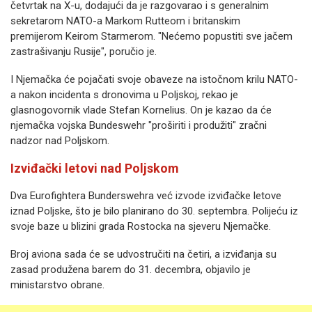
četvrtak na X-u, dodajući da je razgovarao i s generalnim
sekretarom NATO-a Markom Rutteom i britanskim
premijerom Keirom Starmerom. "Nećemo popustiti sve jačem
zastrašivanju Rusije", poručio je.
I Njemačka će pojačati svoje obaveze na istočnom krilu NATO-
a nakon incidenta s dronovima u Poljskoj, rekao je
glasnogovornik vlade Stefan Kornelius. On je kazao da će
njemačka vojska Bundeswehr "proširiti i produžiti" zračni
nadzor nad Poljskom.
Izviđački letovi nad Poljskom
Dva Eurofightera Bunderswehra već izvode izviđačke letove
iznad Poljske, što je bilo planirano do 30. septembra. Polijeću iz
svoje baze u blizini grada Rostocka na sjeveru Njemačke.
Broj aviona sada će se udvostručiti na četiri, a izviđanja su
zasad produžena barem do 31. decembra, objavilo je
ministarstvo obrane.