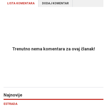
LISTA KOMENTARA
DODAJ KOMENTAR
Trenutno nema komentara za ovaj članak!
Najnovije
Previous
N
POLITIKA