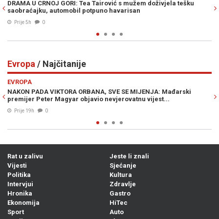
doživjela tešku
BAKIR IZETBEGOVIĆ SIGURAN U POBJEDU SDA: "Tr
prekrižena, napravili su samo belaj"
Prije 5h
0
Evropa
/ Najčitanije
Previous
N
EVROPA
ENJA: Mađarski
NOVA ODLUKA KREMLJA IZAZVALA HAOS U RUSIJI
vijest...
strahu masovno rasprodaju imovinu i bježe iz z
05. Avg. 2026
0
Rat u zalivu
Jeste li znali
Vijesti
Sjećanje
Politika
Kultura
Intervjui
Zdravlje
Hronika
Gastro
Ekonomija
HiTec
Sport
Auto