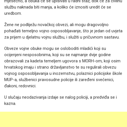
mjesečno, a obuka će se upisivati u radni staž, dok će za civilnu
službu naknada biti manja, a koliko će iznositi uredit će se
uredbom.
Žene ne podliježu novačkoj obvezi, ali mogu dragovoljno
pohađati temeljno vojno osposobljavanje, što je jedan od uvjeta
za prijem u djelatnu vojnu službu, i služiti u pričuvnom sastavu.
Obveze vojne obuke mogu se osloboditi mladići koji su
ocijenjeni nesposobnima, koji su se najmanje dvije godine
obrazovali za kadeta temeljem ugovora s MORH-om, koji osim
hrvatskog imaju i strano državljanstvo te su regulirali obvezu
vojnog osposobljavanja u inozemstvu, polaznici policijske škole
MUP-a, službenici pravosudne policije ili zaređeni svećenici,
đakoni, redovnici.
U slučaju neodazivanja izdaje se nalog policiji, a predviđa se i
kazna.