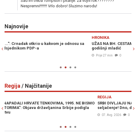
Sad im treba Tompson i pitanje. Za vojni rok????????
Nespremni!!!!!!!! Vrlo dobro! Sluzimo narodu!
Najnovije
Previous
N
HRONIKA
S
UŽAS NA BH. CESTAMA: U slijetanju vozila s kolovoza poginuo 23-
Đ
godišnji mladić
za
Prije 27 min
0
Regija
/ Najčitanije
Previous
N
REGIJA
R
O
SRBI DIVLJAJU NA LJETOVANJU: "Ne moramo slušati vaše
V
seljačenje! Dno, dna"
p
07. Avg. 2026
0