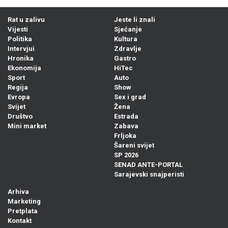
Rat u zalivu
Jeste li znali
Vijesti
Sjećanje
Politika
Kultura
Intervjui
Zdravlje
Hronika
Gastro
Ekonomija
HiTec
Sport
Auto
Regija
Show
Evropa
Sex i grad
Svijet
Žena
Društvo
Estrada
Mini market
Zabava
Frljoka
Šareni svijet
SP 2026
SENAD ANTE-PORTAL
Sarajevski snajperisti
Arhiva
Marketing
Pretplata
Kontakt