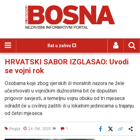
Rat u zalivu 💥
HRVATSKI SABOR IZGLASAO: Uvodi
se vojni rok
Osobama koje zbog vjerskih ili moralnih nazora ne žele
učestvovati u vojničkim dužnostima bit će dopušten
prigovor savjesti, a temeljnu vojnu obuku od tri mjeseca
odradit će u civilnoj zaštiti ili u lokalnim jedinicama u trajanju
od četiri mjeseca.
Regija
24. Okt. 2025
1
Facebook
X
Kopiraj link
Više