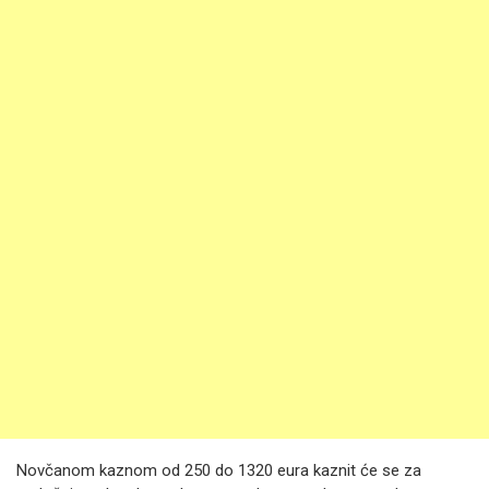
Novčanom kaznom od 250 do 1320 eura kaznit će se za