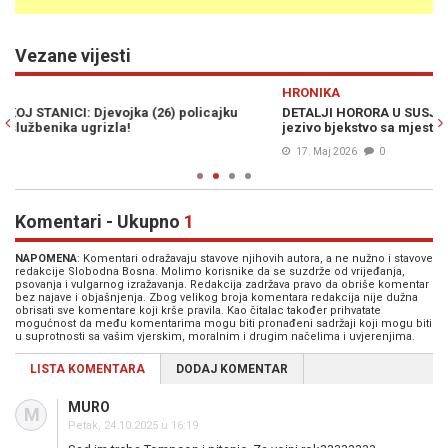
Vezane vijesti
Previous
N
HRONIKA
H
DETALJI HORORA U SUSJEDSTVU: Ubistvo na porodičnoj terasi i
FI
jezivo bjekstvo sa mjesta nesreće u Zagrebu
mi
17. Maj 2026
0
Komentari - Ukupno
1
NAPOMENA
: Komentari odražavaju stavove njihovih autora, a ne nužno i stavove
redakcije Slobodna Bosna. Molimo korisnike da se suzdrže od vrijeđanja,
psovanja i vulgarnog izražavanja. Redakcija zadržava pravo da obriše komentar
bez najave i objašnjenja. Zbog velikog broja komentara redakcija nije dužna
obrisati sve komentare koji krše pravila. Kao čitalac također prihvatate
mogućnost da među komentarima mogu biti pronađeni sadržaji koji mogu biti
u suprotnosti sa vašim vjerskim, moralnim i drugim načelima i uvjerenjima.
LISTA KOMENTARA
DODAJ KOMENTAR
MURO
M
Petak, 24.10.2025 u 16:19