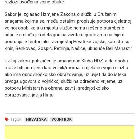
razlozi uvođenja vojne obuke.
Sabor je izglasao i izmjene Zakona o službi u Oružanim
snagama kojima se, među ostalim, propisuje potpora djelatnoj
vojnoj osobi koja u mjestu službe nema riješeno stambeno
pitanje i mlađa je od 45 godina života u gradovima na čijem
području je teritorijalni razmještaj Hrvatske vojske, kao što su
Knin, Benkovac, Gospić, Petrinja, Našice, ubuduće Beli Manastir.
Uz taj zakon, prihvaćen je amandman Kluba HDZ-a da osoba
može biti primljena kao vojnik/mornar u djelatnu vojnu službu
ako ima osnovnoškolsko obrazovanje, uz uvjet da do isteka
prvoga ugovora o vojničkoj službi na određeno vrijeme, uz
potporu Ministarstva obrane, završi srednjoškolsko
obrazovanje, javlja Hina.
Tagovi:
HRVATSKA
VOJNI ROK