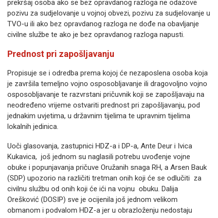
prekršaj osoba ako se bez opravdanog razloga ne odazove
pozivu za sudjelovanje u vojnoj obvezi, pozivu za sudjelovanje u
TVO-u ili ako bez opravdanog razloga ne dođe na obavljanje
civilne službe te ako je bez opravdanog razloga napusti.
Prednost pri zapošljavanju
Propisuje se i odredba prema kojoj će nezaposlena osoba koja
je završila temeljno vojno osposobljavanje ili dragovoljno vojno
osposobljavanje te razvrstani pričuvnik koji se zapošljavaju na
neodređeno vrijeme ostvariti prednost pri zapošljavanju, pod
jednakim uvjetima, u državnim tijelima te upravnim tijelima
lokalnih jedinica.
Uoči glasovanja, zastupnici HDZ-a i DP-a, Ante Deur i Ivica
Kukavica, još jednom su naglasili potrebu uvođenje vojne
obuke i popunjavanja pričuve Oružanih snaga RH, a Arsen Bauk
(SDP) upozorio na različiti tretman onih koji će se odlučiti za
civilnu službu od onih koji će ići na vojnu obuku. Dalija
Orešković (DOSIP) sve je ocijenila još jednom velikom
obmanom i podvalom HDZ-a jer u obrazloženju nedostaju