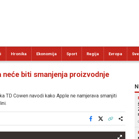
i
Hronika
Ekonomija
Sport
Regija
Evropa
Sve
neće biti smanjenja proizvodnje
N
tvrtka TD Cowen navodi kako Apple ne namjerava smanjiti
ini.
Facebook
X
Kopiraj link
Više