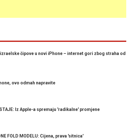
raelske čipove u novi iPhone – internet gori zbog straha od
one, ovo odmah napravite
JE: Iz Apple-a spremaju 'radikalne' promjene
 FOLD MODELU: Cijena, prava 'sitnica'