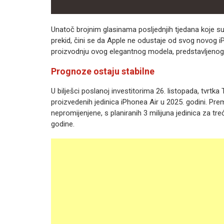
Unatoč brojnim glasinama posljednjih tjedana koje s
prekid, čini se da Apple ne odustaje od svog novog iPh
proizvodnju ovog elegantnog modela, predstavljenog 
Prognoze ostaju stabilne
U bilješci poslanoj investitorima 26. listopada, tvrt
proizvedenih jedinica iPhonea Air u 2025. godini. Pr
nepromijenjene, s planiranih 3 milijuna jedinica za tr
godine.