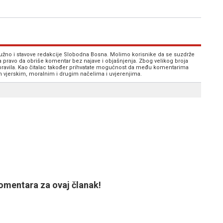
 nužno i stavove redakcije Slobodna Bosna. Molimo korisnike da se suzdrže
va pravo da obriše komentar bez najave i objašnjenja. Zbog velikog broja
 pravila. Kao čitalac također prihvatate mogućnost da među komentarima
im vjerskim, moralnim i drugim načelima i uvjerenjima.
mentara za ovaj članak!