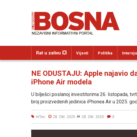
Rat u zalivu 💥
Vijesti
Politika
Intervju
NE ODUSTAJU: Apple najavio da 
iPhone Air modela
U bilješci poslanoj investitorima 26. listopada, 
broj proizvedenih jedinica iPhonea Air u 2025. god
HiTec
28. Okt. 2025
28. Okt. 2025
0