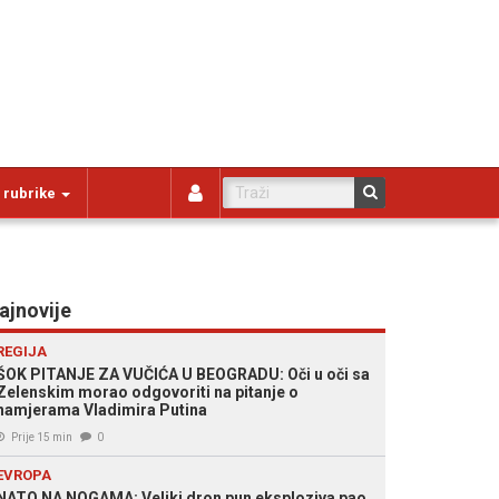
 rubrike
ajnovije
REGIJA
ŠOK PITANJE ZA VUČIĆA U BEOGRADU: Oči u oči sa
Zelenskim morao odgovoriti na pitanje o
namjerama Vladimira Putina
Prije 15 min
0
EVROPA
NATO NA NOGAMA: Veliki dron pun eksploziva pao