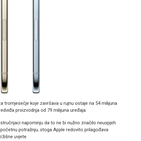
za tromjesečje koje završava u rujnu ostaje na 54 milijuna
edviđa proizvodnja od 79 milijuna uređaja.
 stručnjaci napominju da to ne bi nužno značilo neuspjeh
 početnu potražnju, stoga Apple redovito prilagođava
ržišne uvjete.