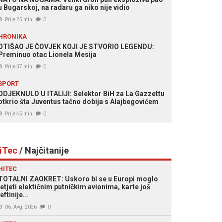
u Bugarskoj, na radaru ga niko nije vidio
Prije 25 min
0
HRONIKA
OTIŠAO JE ČOVJEK KOJI JE STVORIO LEGENDU:
Preminuo otac Lionela Mesija
Prije 37 min
0
SPORT
ODJEKNULO U ITALIJI: Selektor BiH za La Gazzettu
otkrio šta Juventus tačno dobija s Alajbegovićem
Prije 45 min
0
iTec
/ Najčitanije
HITEC
TOTALNI ZAOKRET: Uskoro bi se u Europi moglo
letjeti elektičnim putničkim avionima, karte još
jeftinije...
06. Avg. 2026
0