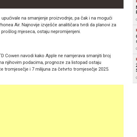
u upućivale na smanjenje proizvodnje, pa čak i na mogući
onea Air. Najnovije izvješće analitičara tvrdi da planovi za
prošlog mjeseca, ostaju nepromijenjeni.
ka TD Cowen navodi kako Apple ne namjerava smanjiti broj
ema njihovim podacima, prognoze za listopad ostaju
eće tromjesečje i 7 milijuna za četvrto tromjesečje 2025.