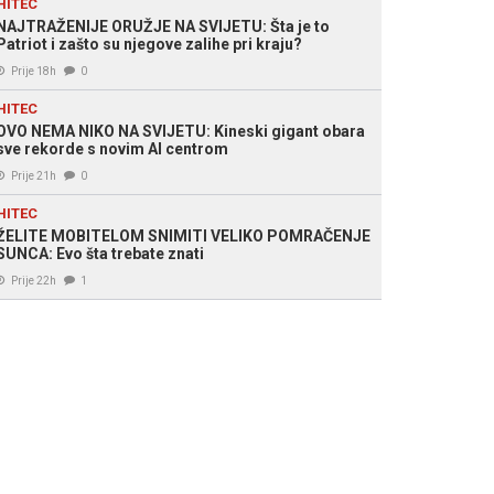
HITEC
NAJTRAŽENIJE ORUŽJE NA SVIJETU: Šta je to
Patriot i zašto su njegove zalihe pri kraju?
Prije 18h
0
HITEC
OVO NEMA NIKO NA SVIJETU: Kineski gigant obara
sve rekorde s novim AI centrom
Prije 21h
0
HITEC
ŽELITE MOBITELOM SNIMITI VELIKO POMRAČENJE
SUNCA: Evo šta trebate znati
Prije 22h
1