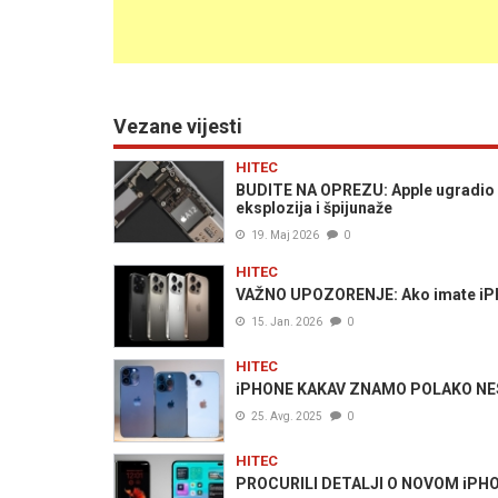
Vezane vijesti
HITEC
BUDITE NA OPREZU: Apple ugradio iz
eksplozija i špijunaže
19. Maj 2026
0
HITEC
VAŽNO UPOZORENJE: Ako imate iPh
15. Jan. 2026
0
HITEC
iPHONE KAKAV ZNAMO POLAKO NESTA
25. Avg. 2025
0
HITEC
PROCURILI DETALJI O NOVOM iPHONE