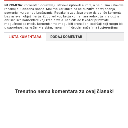
NAPOMENA
: Komentari odražavaju stavove njihovih autora, a ne nužno i stavove
redakcije Slobodna Bosna. Molimo korisnike da se suzdrže od vrijeđanja,
psovanja i vulgarnog izražavanja. Redakcija zadržava pravo da obriše komentar
bez najave i objašnjenja. Zbog velikog broja komentara redakcija nije dužna
obrisati sve komentare koji krše pravila. Kao čitalac također prihvatate
mogućnost da među komentarima mogu biti pronađeni sadržaji koji mogu biti
u suprotnosti sa vašim vjerskim, moralnim i drugim načelima i uvjerenjima.
LISTA KOMENTARA
DODAJ KOMENTAR
Trenutno nema komentara za ovaj članak!