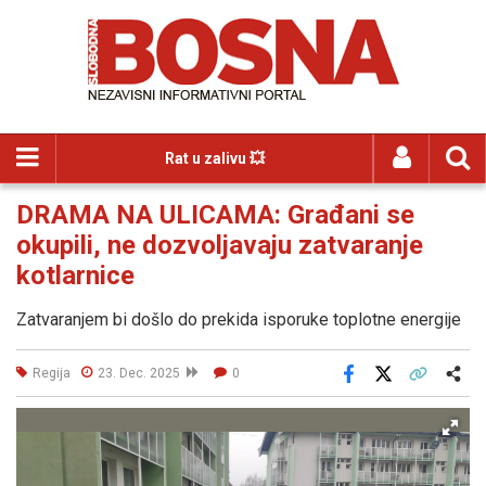
Rat u zalivu 💥
DRAMA NA ULICAMA: Građani se
okupili, ne dozvoljavaju zatvaranje
kotlarnice
Zatvaranjem bi došlo do prekida isporuke toplotne energije
Regija
23. Dec. 2025
0
Facebook
X
Kopiraj link
Više