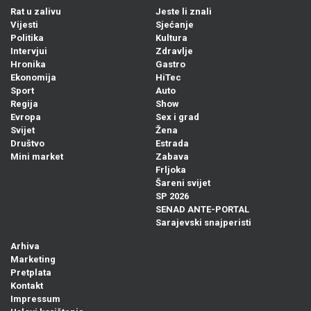
Rat u zalivu
Jeste li znali
Vijesti
Sjećanje
Politika
Kultura
Intervjui
Zdravlje
Hronika
Gastro
Ekonomija
HiTec
Sport
Auto
Regija
Show
Evropa
Sex i grad
Svijet
Žena
Društvo
Estrada
Mini market
Zabava
Frljoka
Šareni svijet
SP 2026
SENAD ANTE-PORTAL
Sarajevski snajperisti
Arhiva
Marketing
Pretplata
Kontakt
Impressum