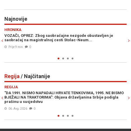
Najnovije
Previous
N
REGIJA
aćajne nezgode obustavljen je
OTVORENO, IZ SRBIJE: Nakon do
cesti Stolac-Neum...
uslijedio je bolan udarac radika
režimski mediji dotakli dno...
Prije 17 min
0
Regija
/ Najčitanije
Previous
N
REGIJA
 HRVATE TENKOVIMA, 1995. NE BISMO
VUČIĆ PIJAN KAO LETVA OBRAĆA S
bjava državljanina Srbije podigla
pesma, prelepa…” (VIDEO)
06. Avg. 2026
0