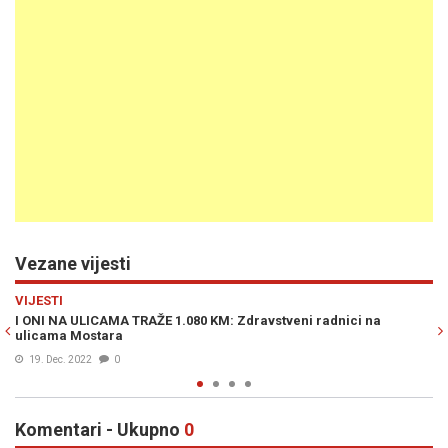
Vezane vijesti
Previous
N
REGIJA
: Zdravstveni radnici na
NOVI PROTEST U CRNOJ GORI: Potrebni
parlamentarni izbori
27. Nov. 2022
0
Komentari - Ukupno
0