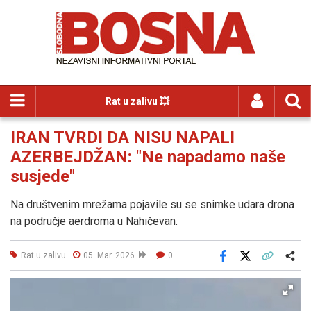
Rat u zalivu 💥
IRAN TVRDI DA NISU NAPALI
AZERBEJDŽAN: "Ne napadamo naše
susjede"
Na društvenim mrežama pojavile su se snimke udara drona
na područje aerdroma u Nahičevan.
Rat u zalivu
05. Mar. 2026
0
Facebook
X
Kopiraj link
Više