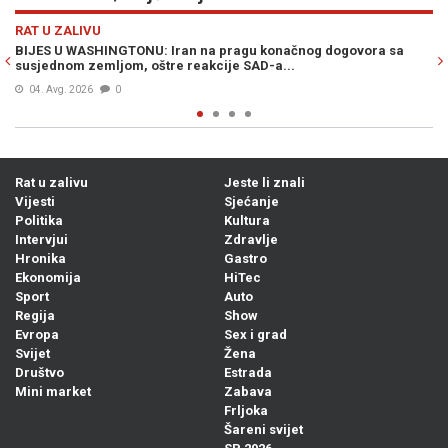
Previous
N
RAT U ZALIVU
g dogovora sa
OVO NIKO NIJE OČEKIVAO: Procurio sadržaj konačn
izneđu Irana i SAD-a...
06. Avg. 2026
0
Rat u zalivu
Jeste li znali
Vijesti
Sjećanje
Politika
Kultura
Intervjui
Zdravlje
Hronika
Gastro
Ekonomija
HiTec
Sport
Auto
Regija
Show
Evropa
Sex i grad
Svijet
Žena
Društvo
Estrada
Mini market
Zabava
Frljoka
Šareni svijet