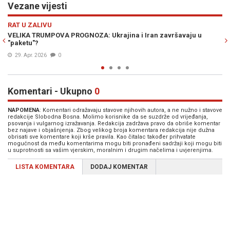
Vezane vijesti
Previous
N
RAT U ZALIVU
aju u
RACIJA U TEHERANU: Iranske vlasti uhapsile 50 ljudi, prijeti
smrtna kazna...
12. Apr. 2026
0
Komentari - Ukupno
0
NAPOMENA
: Komentari odražavaju stavove njihovih autora, a ne nužno i stavove
redakcije Slobodna Bosna. Molimo korisnike da se suzdrže od vrijeđanja,
psovanja i vulgarnog izražavanja. Redakcija zadržava pravo da obriše komentar
bez najave i objašnjenja. Zbog velikog broja komentara redakcija nije dužna
obrisati sve komentare koji krše pravila. Kao čitalac također prihvatate
mogućnost da među komentarima mogu biti pronađeni sadržaji koji mogu biti
u suprotnosti sa vašim vjerskim, moralnim i drugim načelima i uvjerenjima.
LISTA KOMENTARA
DODAJ KOMENTAR