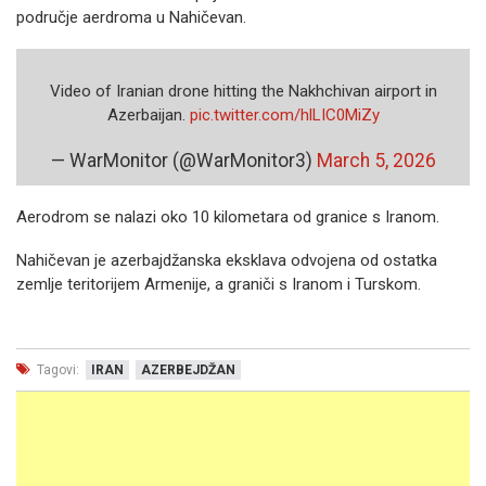
područje aerdroma u Nahičevan.
Video of Iranian drone hitting the Nakhchivan airport in
Azerbaijan.
pic.twitter.com/hlLIC0MiZy
— WarMonitor (@WarMonitor3)
March 5, 2026
Aerodrom se nalazi oko 10 kilometara od granice s Iranom.
Nahičevan je azerbajdžanska eksklava odvojena od ostatka
zemlje teritorijem Armenije, a graniči s Iranom i Turskom.
Tagovi:
IRAN
AZERBEJDŽAN