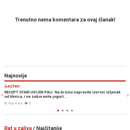
Trenutno nema komentara za ovaj članak!
Najnovije
Previous
N
ZDRAVLJE
izvrsni izljevak
MNOGI ĆE SE IZNENADITI: U slučaju prehlade i grip
možemo ublažiti na ovaj način...
Prije 17 min
0
Rat u zalivu
/ Najčitanije