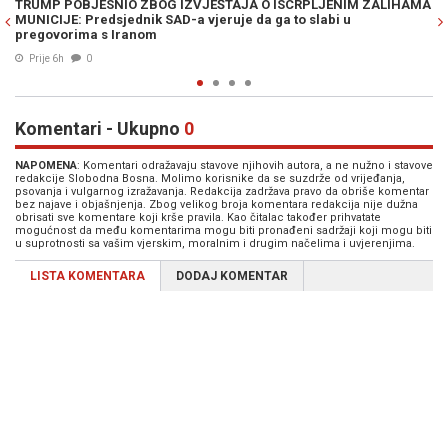
EŠTAJA O ISCRPLJENIM ZALIHAMA
RUSIJA NADOGRADILA IRANSKE N
jeruje da ga to slabi u
Američke vojne baze na Bliskom is
opasnijim protivnikom
Prije 8h
0
Komentari - Ukupno
0
NAPOMENA
: Komentari odražavaju stavove njihovih autora, a ne nužno i stavove
redakcije Slobodna Bosna. Molimo korisnike da se suzdrže od vrijeđanja,
psovanja i vulgarnog izražavanja. Redakcija zadržava pravo da obriše komentar
bez najave i objašnjenja. Zbog velikog broja komentara redakcija nije dužna
obrisati sve komentare koji krše pravila. Kao čitalac također prihvatate
mogućnost da među komentarima mogu biti pronađeni sadržaji koji mogu biti
u suprotnosti sa vašim vjerskim, moralnim i drugim načelima i uvjerenjima.
LISTA KOMENTARA
DODAJ KOMENTAR