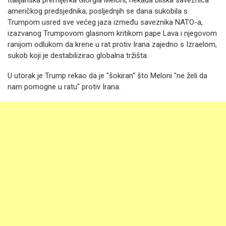
Italijanska premijerka Giorgia Meloni, nekada bliska saveznica
američkog predsjednika, posljednjih se dana sukobila s
Trumpom usred sve većeg jaza između saveznika NATO-a,
izazvanog Trumpovom glasnom kritikom pape Lava i njegovom
ranijom odlukom da krene u rat protiv Irana zajedno s Izraelom,
sukob koji je destabilizirao globalna tržišta.
U utorak je Trump rekao da je "šokiran" što Meloni "ne želi da
nam pomogne u ratu" protiv Irana.