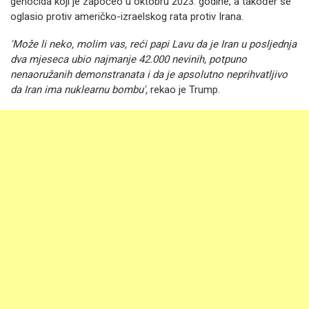
genocida koji je započeo u oktobru 2023. godine, a također se
oglasio protiv američko-izraelskog rata protiv Irana.
'Može li neko, molim vas, reći papi Lavu da je Iran u posljednja
dva mjeseca ubio najmanje 42.000 nevinih, potpuno
nenaoružanih demonstranata i da je apsolutno neprihvatljivo
da Iran ima nuklearnu bombu',
rekao je Trump.