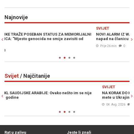
Najnovije
Previous
N
SVIJET
R
I
NOVI ALARM IZ WASHINGTONA: Rusija bi mogla isprovocirati
N
napad na članicu NATO-a
o
Prije 26 min
0
Svijet
/ Najčitanije
Previous
N
SVIJET
NA KORAK DO KATASTROFE: Iran potvrdio da je imao spremne
mete u Ukrajini, evo kako je došlo do preokreta u zadnji čas
04. Avg. 2026
0
Rat u zalivu
Jeste li znali