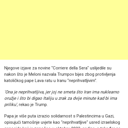
Njegove izjave za novine "Corriere della Sera" uslijedile su
nakon što je Meloni nazvala Trumpov bijes zbog protivljenja
katoličkog pape Lava ratu u Iranu "neprihvatljivim".
'Ona je neprihvatljiva, jer joj ne smeta što Iran ima nuklearno
oružje i što bi digao Italiju u zrak za dvije minute kad bi ima
priliku',
rekao je Trump.
Papa je više puta izrazio solidarnost s Palestincima u Gazi,
opisujući tamošnje uvjete kao "neprihvatljive" usred izraelskog