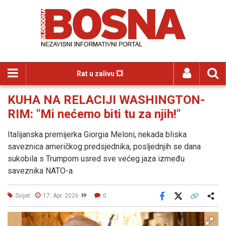
Rat u zalivu 💥
KUHA NA RELACIJI WASHINGTON-
RIM: "Mi nećemo biti tu za njih!"
Italijanska premijerka Giorgia Meloni, nekada bliska
saveznica američkog predsjednika, posljednjih se dana
sukobila s Trumpom usred sve većeg jaza između
saveznika NATO-a.
Svijet
17. Apr. 2026
0
Facebook
X
Kopiraj link
Više