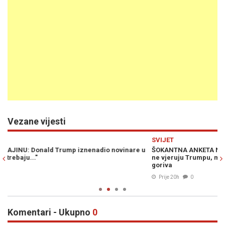
Vezane vijesti
Previous
N
SVIJET
S
 u
ŠOKANTNA ANKETA NAKON PET MJESECI RATA: Amerikanci uopće
"
ne vjeruju Trumpu, masovno strahuju od stabilnosti i skupog
o
goriva
Prije 20h
0
Komentari - Ukupno
0