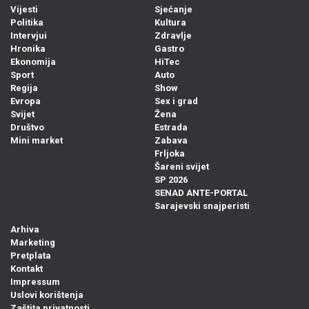
Vijesti
Sjećanje
Politika
Kultura
Intervjui
Zdravlje
Hronika
Gastro
Ekonomija
HiTec
Sport
Auto
Regija
Show
Evropa
Sex i grad
Svijet
Žena
Društvo
Estrada
Mini market
Zabava
Frljoka
Šareni svijet
SP 2026
SENAD ANTE-PORTAL
Sarajevski snajperisti
Arhiva
Marketing
Pretplata
Kontakt
Impressum
Uslovi korištenja
Zaštita privatnosti