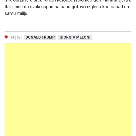
mikrodržave u srcu Rima i katoličanstvo kao dominantna vjera u
Italiji čine da svaki napad na papu gotovo izgleda kao napad na
samu Italiju.
Tagovi:
DONALD TRUMP
GIORGIA MELONI