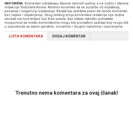
NAPOMENA
: Komentari odražavaju stavove njihovih autora, a ne nužno i stavove
redakcije Slobodna Bosna. Molimo korisnike da se suzdrže od vrijeđanja,
psovanja i vulgarnog izražavanja. Redakcija zadržava pravo da obriše komentar
bez najave i objašnjenja. Zbog velikog broja komentara redakcija nije dužna
obrisati sve komentare koji krše pravila. Kao čitalac također prihvatate
mogućnost da među komentarima mogu biti pronađeni sadržaji koji mogu biti
u suprotnosti sa vašim vjerskim, moralnim i drugim načelima i uvjerenjima.
LISTA KOMENTARA
DODAJ KOMENTAR
Trenutno nema komentara za ovaj članak!