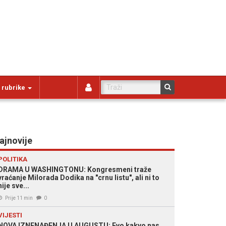
 rubrike
ajnovije
POLITIKA
DRAMA U WASHINGTONU: Kongresmeni traže
vraćanje Milorada Dodika na "crnu listu", ali ni to
nije sve...
Prije 11 min
0
VIJESTI
NOVA IZNENAĐENJA U AUGUSTU: Evo kakvo nas