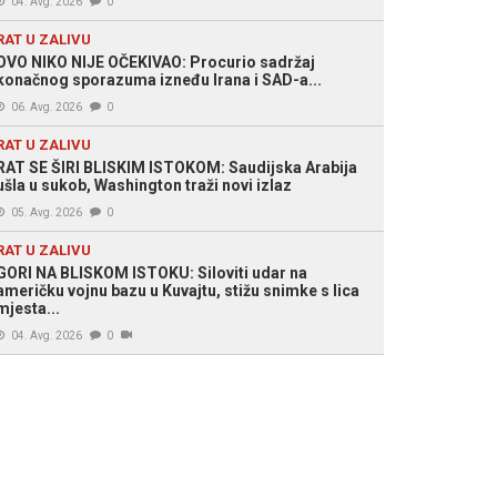
04. Avg. 2026
0
RAT U ZALIVU
OVO NIKO NIJE OČEKIVAO: Procurio sadržaj
konačnog sporazuma izneđu Irana i SAD-a...
06. Avg. 2026
0
RAT U ZALIVU
RAT SE ŠIRI BLISKIM ISTOKOM: Saudijska Arabija
ušla u sukob, Washington traži novi izlaz
05. Avg. 2026
0
RAT U ZALIVU
GORI NA BLISKOM ISTOKU: Siloviti udar na
američku vojnu bazu u Kuvajtu, stižu snimke s lica
mjesta...
04. Avg. 2026
0