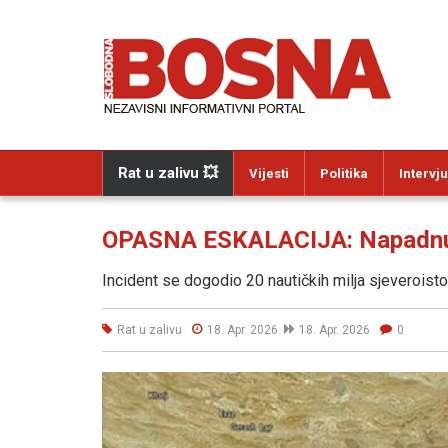
Rat u zalivu 💥
Vijesti
Politika
Intervju
OPASNA ESKALACIJA: Napadnut
Incident se dogodio 20 nautičkih milja sjeverois
Rat u zalivu
18. Apr. 2026
18. Apr. 2026
0