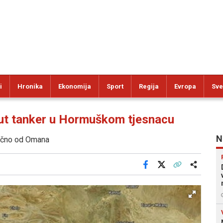
i
Hronika
Ekonomija
Sport
Regija
Evropa
Sve
 tanker u Hormuškom tjesnacu
N
točno od Omana
Facebook
X
Kopiraj link
Više