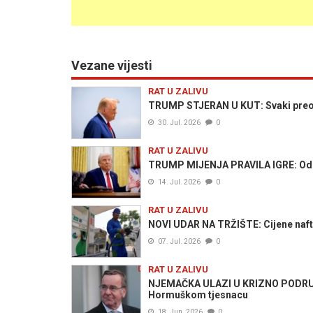
Vezane vijesti
RAT U ZALIVU
TRUMP STJERAN U KUT: Svaki preosta
30. Jul. 2026
0
RAT U ZALIVU
TRUMP MIJENJA PRAVILA IGRE: Odusta
14. Jul. 2026
0
RAT U ZALIVU
NOVI UDAR NA TRŽIŠTE: Cijene naft
07. Jul. 2026
0
RAT U ZALIVU
NJEMAČKA ULAZI U KRIZNO PODRUČJE
Hormuškom tjesnacu
18. Jun. 2026
0