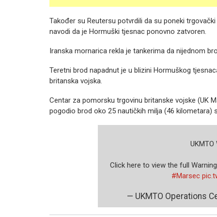
Također su Reutersu potvrdili da su poneki trgovački 
navodi da je Hormuški tjesnac ponovno zatvoren.
Iranska mornarica rekla je tankerima da nijednom bro
Teretni brod napadnut je u blizini Hormuškog tjesnaca,
britanska vojska.
Centar za pomorsku trgovinu britanske vojske (UK Mar
pogodio brod oko 25 nautičkih milja (46 kilometara)
UKMTO 
Click here to view the full Warning️
#Marsec
pic.
— UKMTO Operations C