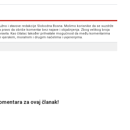
 nužno i stavove redakcije Slobodna Bosna. Molimo korisnike da se suzdrže
va pravo da obriše komentar bez najave i objašnjenja. Zbog velikog broja
 pravila. Kao čitalac također prihvatate mogućnost da među komentarima
im vjerskim, moralnim i drugim načelima i uvjerenjima.
mentara za ovaj članak!