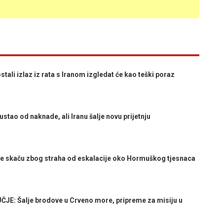
li izlaz iz rata s Iranom izgledat će kao teški poraz
o od naknade, ali Iranu šalje novu prijetnju
e skaču zbog straha od eskalacije oko Hormuškog tjesnaca
: Šalje brodove u Crveno more, pripreme za misiju u