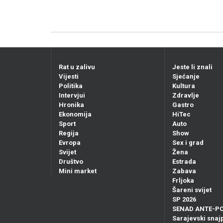
Rat u zalivu
Jeste li znali
Vijesti
Sjećanje
Politika
Kultura
Intervjui
Zdravlje
Hronika
Gastro
Ekonomija
HiTec
Sport
Auto
Regija
Show
Evropa
Sex i grad
Svijet
Žena
Društvo
Estrada
Mini market
Zabava
Frljoka
Šareni svijet
SP 2026
SENAD ANTE-P
Sarajevski snajp