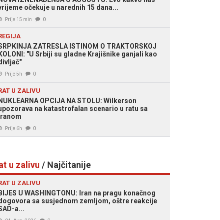
vrijeme očekuje u narednih 15 dana...
Prije 15 min
0
REGIJA
SRPKINJA ZATRESLA ISTINOM O TRAKTORSKOJ
KOLONI: "U Srbiji su gladne Krajišnike ganjali kao
divljač"
Prije 5h
0
RAT U ZALIVU
NUKLEARNA OPCIJA NA STOLU: Wilkerson
upozorava na katastrofalan scenario u ratu sa
Iranom
Prije 6h
0
at u zalivu
/ Najčitanije
RAT U ZALIVU
BIJES U WASHINGTONU: Iran na pragu konačnog
dogovora sa susjednom zemljom, oštre reakcije
 Agencije
SAD-a...