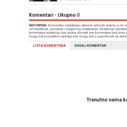
Komentari - Ukupno
0
NAPOMENA
: Komentari odražavaju stavove njihovih autora, a ne
od vrijeđanja, psovanja i vulgarnog izražavanja. Redakcija zadrža
komentara redakcija nije dužna obrisati sve komentare koji krše
mogu biti pronađeni sadržaji koji mogu biti u suprotnosti sa vaš
LISTA KOMENTARA
DODAJ KOMENTAR
Trenutno nema ko