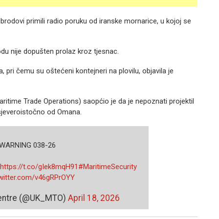
brodovi primili radio poruku od iranske mornarice, u kojoj se
du nije dopušten prolaz kroz tjesnac.
 pri čemu su oštećeni kontejneri na plovilu, objavila je
itime Trade Operations) saopćio je da je nepoznati projektil
 sjeveroistočno od Omana.
WARNING 038-26
https://t.co/gIek8mqH91
#MaritimeSecurity
twitter.com/v46gRPrOYY
entre (@UK_MTO)
April 18, 2026