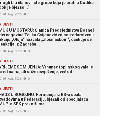
mogli biti članovi iste grupe koja je pratila Dodika
dok je bježao...“
04. Avg. 2026
1
VIJESTI
MUK U MOSTARU: Članica Predsjedništva Bosne i
Hercegovine Željka Cvijanović vojno-redarstvenu
akciju „Oluja“ nazvala „zločinačkom“, očekuje se
reakcija iz Zagreba...
04. Avg. 2026
0
VIJESTI
VRIJEME SE MIJENJA: Vrhunac toplinskog vala je
pred nama, ali stiže osvježenje, već od..
05. Avg. 2026
0
VIJESTI
HAOS U BUGOJNU: Formacija iz RS-a upala
kvadovima u Federaciju, bježali od specijalaca
MUP-a SBK preko šuma
03. Avg. 2026
2