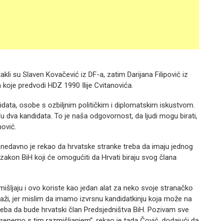
kli su Slaven Kovačević iz DF-a, zatim Darijana Filipović iz
a koje predvodi HDZ 1990 Ilije Cvitanovića.
data, osobe s ozbiljnim političkim i diplomatskim iskustvom.
dva kandidata. To je naša odgovornost, da ljudi mogu birati,
nović.
, nedavno je rekao da hrvatske stranke treba da imaju jednog
zakon BiH koji će omogućiti da Hrvati biraju svog člana
išljaju i ovo koriste kao jedan alat za neko svoje stranačko
 traži, jer mislim da imamo izvrsnu kandidatkinju koja može na
treba da bude hrvatski član Predsjedništva BiH. Pozivam sve
krenemo s tim razmišljanjem”, rekao je tada Čović, dodajući da