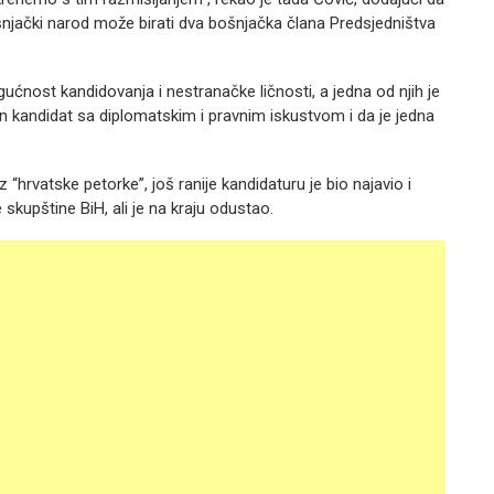
ošnjački narod može birati dva bošnjačka člana Predsjedništva
ćnost kandidovanja i nestranačke ličnosti, a jedna od njih je
an kandidat sa diplomatskim i pravnim iskustvom i da je jedna
 “hrvatske petorke”, još ranije kandidaturu je bio najavio i
kupštine BiH, ali je na kraju odustao.