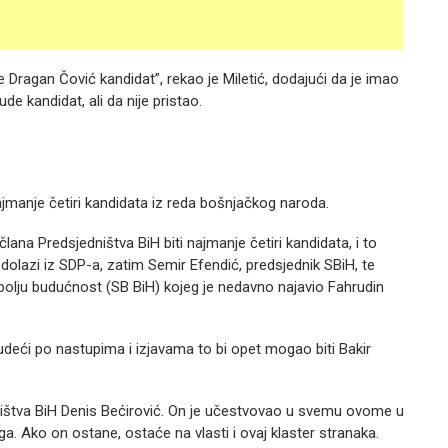
 Dragan Čović kandidat”, rekao je Miletić, dodajući da je imao
de kandidat, ali da nije pristao.
ajmanje četiri kandidata iz reda bošnjačkog naroda.
ana Predsjedništva BiH biti najmanje četiri kandidata, i to
i dolazi iz SDP-a, zatim Semir Efendić, predsjednik SBiH, te
a bolju budućnost (SB BiH) kojeg je nedavno najavio Fahrudin
 sudeći po nastupima i izjavama to bi opet mogao biti Bakir
jedništva BiH Denis Bećirović. On je učestvovao u svemu ovome u
a. Ako on ostane, ostaće na vlasti i ovaj klaster stranaka.