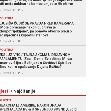
biti meta nuklearne bombe umjesto Hirošime
Prije 29 min
0
POLITIKA
LJUBIŠA ĆOSIĆ SE PRAVDA PRED KAMERAMA:
"Moje obraćanje nakon pucnjava je
zloupotrijebljeno", pa ponovo otvorio priču o
Bošnjacima i kupovini stanova
Prije 41 min
0
POLITIKA
EKSLUZIVNO / TAJNA AKCIJA U DRŽAVNOM
PARLAMENTU: Zna li Denis Zvizdić da Mirza
Imamović tjera Bošnjake u Čovićev i Špirićev
Sindikat i u spašavanje Dejana Ružića?
Prije 58 min
0
ijesti
/ Najčitanije
VIJESTI
REAKCIJA IZ AMERIKE, NAKON UPADA
SPECIJALACA RS-a U SREDNJOJ BOSNI: „Ovo bi