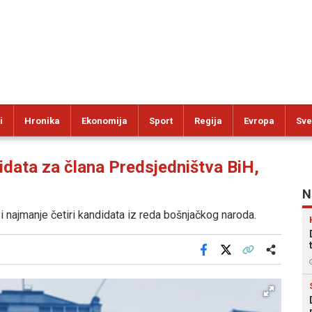
i
Hronika
Ekonomija
Sport
Regija
Evropa
Sve
ata za člana Predsjedništva BiH,
N
i najmanje četiri kandidata iz reda bošnjačkog naroda.
Facebook
X
Kopiraj link
Više