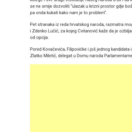
se ne smije dozvoliti “ulazak u krizni prostor gdje b
pa onda kukati kako nam je to problem”.
Pet stranaka iz reda hrvatskog naroda, razmatra mogu
i Zdenko Lučić, za kojeg Cvitanović kaže da je ozbilj
od opcija.
Pored Kovačevića, Filipovićke i još jednog kandidata iz
Zlatko Miletić, delegat u Domu naroda Parlamentarne s