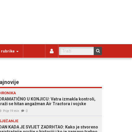
 rubrike
ajnovije
HRONIKA
DRAMATIČNO U KONJICU: Vatra izmakla kontroli,
traži se hitan angažman Air Tractora i vojske
Prije 19 min
0
SJEĆANJE
DAN KADA JE SVIJET ZADRHTAO: Kako je stvoreno
najstrašnije oružje u historiji i ko je zapravo trebao