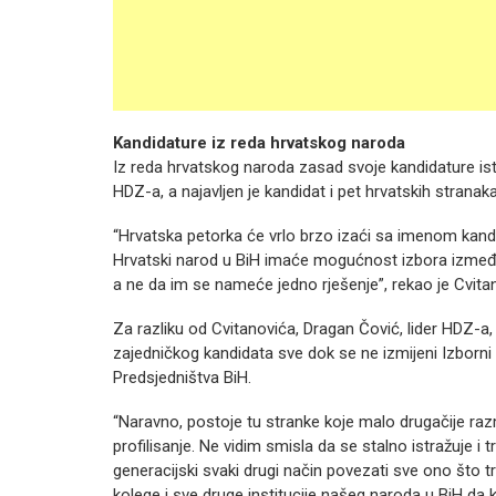
Kandidature iz reda hrvatskog naroda
Iz reda hrvatskog naroda zasad svoje kandidature ista
HDZ-a, a najavljen je kandidat i pet hrvatskih stranak
“Hrvatska petorka će vrlo brzo izaći sa imenom kandi
Hrvatski narod u BiH imaće mogućnost izbora između 
a ne da im se nameće jedno rješenje”, rekao je Cvita
Za razliku od Cvitanovića, Dragan Čović, lider HDZ-a
zajedničkog kandidata sve dok se ne izmijeni Izborni 
Predsjedništva BiH.
“Naravno, postoje tu stranke koje malo drugačije razm
profilisanje. Ne vidim smisla da se stalno istražuje i
generacijski svaki drugi način povezati sve ono što 
kolege i sve druge institucije našeg naroda u BiH da 