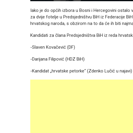
Iako je do općih izbora u Bosni i Hercegovini ostalo 
za dvije fotelje u Predsjedništvu BiH iz Federacije Bi
hrvatskog naroda, s obzirom na to da će ih biti naj
Kandidati za člana Predsjedništva BiH iz reda hrvats
-Slaven Kovačević (DF)
-Darijana Filipović (HDZ BiH)
-Kandidat „hrvatske petorke“ (Zdenko Lučić u najavi)