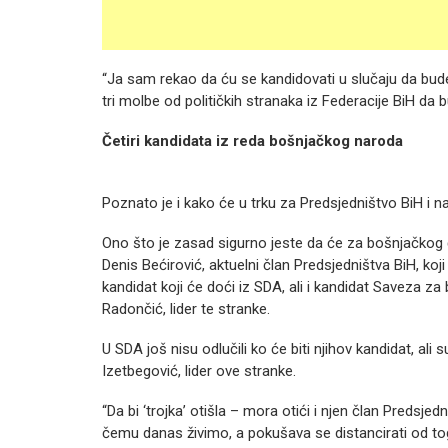
“Ja sam rekao da ću se kandidovati u slučaju da bude
tri molbe od političkih stranaka iz Federacije BiH da bu
Četiri kandidata iz reda bošnjačkog naroda
Poznato je i kako će u trku za Predsjedništvo BiH i n
Ono što je zasad sigurno jeste da će za bošnjačkog čl
Denis Bećirović, aktuelni član Predsjedništva BiH, koj
kandidat koji će doći iz SDA, ali i kandidat Saveza z
Radončić, lider te stranke.
U SDA još nisu odlučili ko će biti njihov kandidat, ali
Izetbegović, lider ove stranke.
“Da bi ‘trojka’ otišla – mora otići i njen član Preds
čemu danas živimo, a pokušava se distancirati od tog