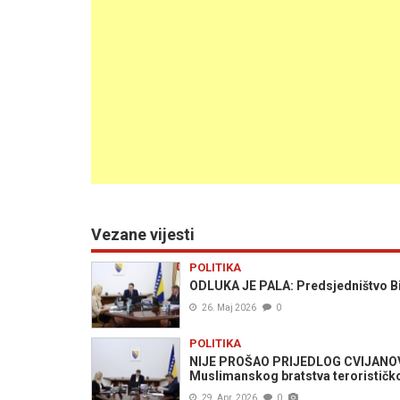
Vezane vijesti
POLITIKA
ODLUKA JE PALA: Predsjedništvo BiH
26. Maj 2026
0
POLITIKA
NIJE PROŠAO PRIJEDLOG CVIJANOVIĆ:
Muslimanskog bratstva teroristič
29. Apr. 2026
0