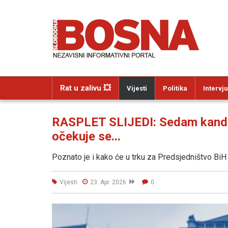
Rat u zalivu 💥
Vijesti
Politika
Intervju
RASPLET SLIJEDI: Sedam kandid
očekuje se...
Poznato je i kako će u trku za Predsjedništvo BiH 
Vijesti
23. Apr. 2026
0