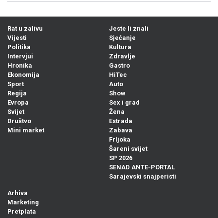
Rat u zalivu
Jeste li znali
Vijesti
Sjećanje
Politika
Kultura
Intervjui
Zdravlje
Hronika
Gastro
Ekonomija
HiTec
Sport
Auto
Regija
Show
Evropa
Sex i grad
Svijet
Žena
Društvo
Estrada
Mini market
Zabava
Frljoka
Šareni svijet
SP 2026
SENAD ANTE-PORTAL
Sarajevski snajperisti
Arhiva
Marketing
Pretplata