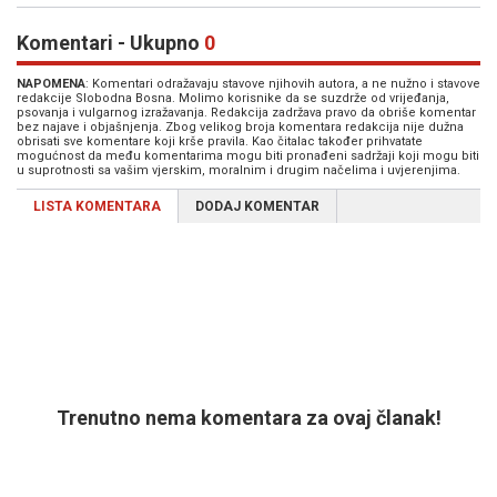
Komentari - Ukupno
0
NAPOMENA
: Komentari odražavaju stavove njihovih autora, a ne nužno i stavove
redakcije Slobodna Bosna. Molimo korisnike da se suzdrže od vrijeđanja,
psovanja i vulgarnog izražavanja. Redakcija zadržava pravo da obriše komentar
bez najave i objašnjenja. Zbog velikog broja komentara redakcija nije dužna
obrisati sve komentare koji krše pravila. Kao čitalac također prihvatate
mogućnost da među komentarima mogu biti pronađeni sadržaji koji mogu biti
u suprotnosti sa vašim vjerskim, moralnim i drugim načelima i uvjerenjima.
LISTA KOMENTARA
DODAJ KOMENTAR
Trenutno nema komentara za ovaj članak!