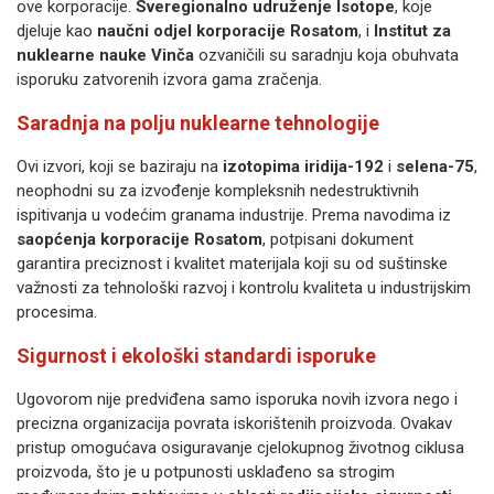
ove korporacije.
Sveregionalno udruženje Isotope
, koje
djeluje kao
naučni odjel korporacije Rosatom
, i
Institut za
nuklearne nauke Vinča
ozvaničili su saradnju koja obuhvata
isporuku zatvorenih izvora gama zračenja.
Saradnja na polju nuklearne tehnologije
Ovi izvori, koji se baziraju na
izotopima iridija-192
i
selena-75
,
neophodni su za izvođenje kompleksnih nedestruktivnih
ispitivanja u vodećim granama industrije. Prema navodima iz
saopćenja korporacije Rosatom
, potpisani dokument
garantira preciznost i kvalitet materijala koji su od suštinske
važnosti za tehnološki razvoj i kontrolu kvaliteta u industrijskim
procesima.
Sigurnost i ekološki standardi isporuke
Ugovorom nije predviđena samo isporuka novih izvora nego i
precizna organizacija povrata iskorištenih proizvoda. Ovakav
pristup omogućava osiguravanje cjelokupnog životnog ciklusa
proizvoda, što je u potpunosti usklađeno sa strogim