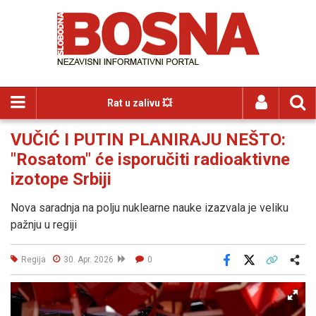
Rat u zalivu 💥
VUČIĆ I PUTIN PLANIRAJU NEŠTO:
"Rosatom" će isporučiti radioaktivne
izotope Srbiji
Nova saradnja na polju nuklearne nauke izazvala je veliku
pažnju u regiji
Regija
30. Apr. 2026
0
Facebook
X
Kopiraj link
Više