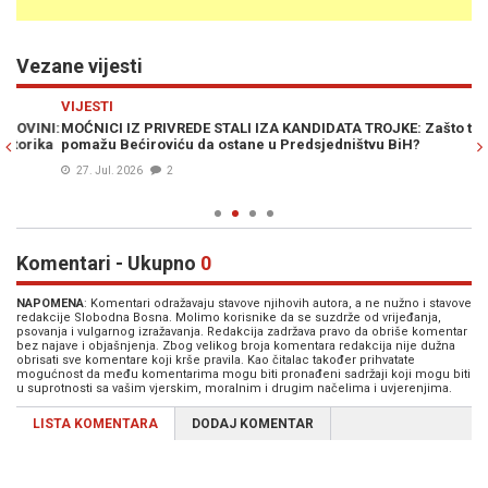
Vezane vijesti
Previous
N
VIJESTI
PO
I:
MOĆNICI IZ PRIVREDE STALI IZA KANDIDATA TROJKE: Zašto tajkuni
RA
ka
pomažu Bećiroviću da ostane u Predsjedništvu BiH?
ni
27. Jul. 2026
2
Komentari - Ukupno
0
NAPOMENA
: Komentari odražavaju stavove njihovih autora, a ne nužno i stavove
redakcije Slobodna Bosna. Molimo korisnike da se suzdrže od vrijeđanja,
psovanja i vulgarnog izražavanja. Redakcija zadržava pravo da obriše komentar
bez najave i objašnjenja. Zbog velikog broja komentara redakcija nije dužna
obrisati sve komentare koji krše pravila. Kao čitalac također prihvatate
mogućnost da među komentarima mogu biti pronađeni sadržaji koji mogu biti
u suprotnosti sa vašim vjerskim, moralnim i drugim načelima i uvjerenjima.
LISTA KOMENTARA
DODAJ KOMENTAR