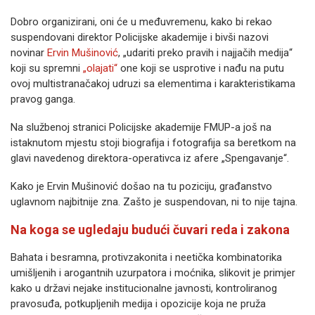
Dobro organizirani, oni će u međuvremenu, kako bi rekao
suspendovani direktor Policijske akademije i bivši nazovi
novinar
Ervin Mušinović
, „udariti preko pravih i najjačih medija“
koji su spremni
„olajati“
one koji se usprotive i nađu na putu
ovoj multistranačakoj udruzi sa elementima i karakteristikama
pravog ganga.
Na službenoj stranici Policijske akademije FMUP-a još na
istaknutom mjestu stoji biografija i fotografija sa beretkom na
glavi navedenog direktora-operativca iz afere „Spengavanje“.
Kako je Ervin Mušinović došao na tu poziciju, građanstvo
uglavnom najbitnije zna. Zašto je suspendovan, ni to nije tajna.
Na koga se ugledaju budući čuvari reda i zakona
Bahata i besramna, protivzakonita i neetička kombinatorika
umišljenih i arogantnih uzurpatora i moćnika, slikovit je primjer
kako u državi nejake institucionalne javnosti, kontroliranog
pravosuđa, potkupljenih medija i opozicije koja ne pruža