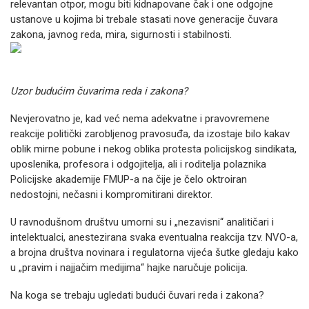
relevantan otpor, mogu biti kidnapovane čak i one odgojne
ustanove u kojima bi trebale stasati nove generacije čuvara
zakona, javnog reda, mira, sigurnosti i stabilnosti.
Uzor budućim čuvarima reda i zakona?
Nevjerovatno je, kad već nema adekvatne i pravovremene
reakcije politički zarobljenog pravosuđa, da izostaje bilo kakav
oblik mirne pobune i nekog oblika protesta policijskog sindikata,
uposlenika, profesora i odgojitelja, ali i roditelja polaznika
Policijske akademije FMUP-a na čije je čelo oktroiran
nedostojni, nečasni i kompromitirani direktor.
U ravnodušnom društvu umorni su i „nezavisni“ analitičari i
intelektualci, anestezirana svaka eventualna reakcija tzv. NVO-a,
a brojna društva novinara i regulatorna vijeća šutke gledaju kako
u „pravim i najjačim medijima“ hajke naručuje policija.
Na koga se trebaju ugledati budući čuvari reda i zakona?