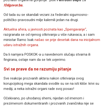
poznatih organima gonjenja“. piše
Fahrudin Đapo
za
!Odgovor.ba.
Od tada su se skandali vezani za federalni sigurnosno-
političko-pravosudni milje kalemili jedan na drugi.
Aktuelna afera, u javnosti poznata kao „Spengavanje“
,
razgranala se od njenog otkrivanja u više rukavaca, a i sam
ministar Ramo Isak
našao se prije desetak dana na inicijalnom
udaru istražnih organa
.
Da li namjera POSKOK-a u navedenom slučaju stvarna ili
fingirana, ostaje nam da se tek uvjerimo.
Svi se prave da ne razumiju pitanje
Sve reakcije prozvanih aktera nakon otkrivanja ovog
korupcijskog mega skandala svodile su se na isti kliše: krivi su
mediji, a neka istražni organi rade svoj posao!
Očekivano, po uhodanoj shemi, nijedan od imenom i
prezimenom dokumentiranih i prozvanih zvaničnika nije se