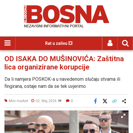
Rat u zalivu 💥
OD ISAKA DO MUŠINOVIĆA: Zaštitna
lica organizirane korupcije
Da li namjera POSKOK-a u navedenom slučaju stvarna ili
fingirana, ostaje nam da se tek uvjerimo.
Mini market
02. Maj 2026
0
Facebook
X
Kopiraj link
Više