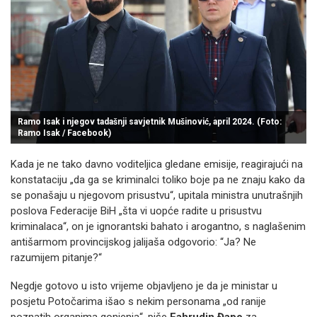
Ramo Isak i njegov tadašnji savjetnik Mušinović, april 2024. (Foto:
Ramo Isak / Facebook)
Kada je ne tako davno voditeljica gledane emisije, reagirajući na
konstataciju „da ga se kriminalci toliko boje pa ne znaju kako da
se ponašaju u njegovom prisustvu“, upitala ministra unutrašnjih
poslova Federacije BiH „šta vi uopće radite u prisustvu
kriminalaca“, on je ignorantski bahato i arogantno, s naglašenim
antišarmom provincijskog jalijaša odgovorio: “Ja? Ne
razumijem pitanje?“
Negdje gotovo u isto vrijeme objavljeno je da je ministar u
posjetu Potočarima išao s nekim personama „od ranije