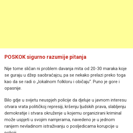
POSKOK sigurno razumije pitanja
Nije tome sličan ni problem davanja mita od 20-30 maraka koje
se guraju u džep saobraćajcu, pa se nekako prelazi preko toga
kao da se radi o „lokalnom folkloru i običaju“. Puno je gore i
opasnije.
Bilo gdje u svijetu neuspjeh policije da djeluje u javnom interesu
otvara vrata političkoj represiji, kršenju ljudskih prava, slabljenju
demokratije i stvara okruženje u kojemu organizirani kriminal
može uspjeti u svojim namjerama, navedeno je u jednom
ranijem nevladinom istraživanju o posljedicama korupcije u
policiji.