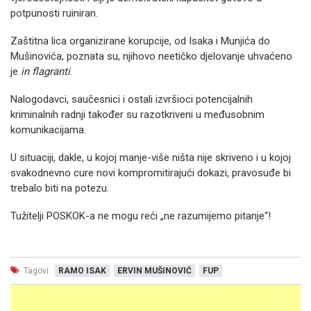
potpunosti ruiniran.
Zaštitna lica organizirane korupcije, od Isaka i Munjića do
Mušinovića, poznata su, njihovo neetičko djelovanje uhvaćeno
je
in flagranti
.
Nalogodavci, saučesnici i ostali izvršioci potencijalnih
kriminalnih radnji također su razotkriveni u međusobnim
komunikacijama.
U situaciji, dakle, u kojoj manje-više ništa nije skriveno i u kojoj
svakodnevno cure novi kompromitirajući dokazi, pravosuđe bi
trebalo biti na potezu.
Tužitelji POSKOK-a ne mogu reći „ne razumijemo pitanje“!
Tagovi:
RAMO ISAK
ERVIN MUŠINOVIĆ
FUP