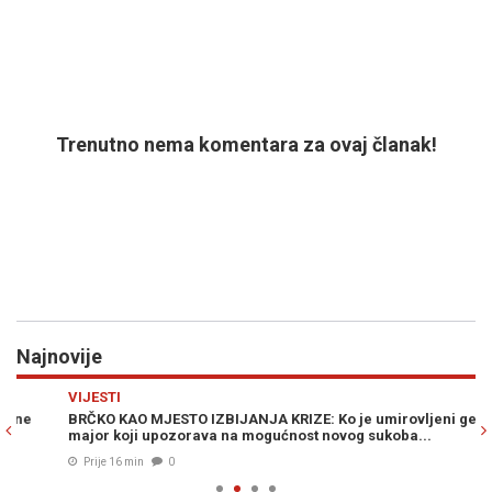
Trenutno nema komentara za ovaj članak!
Najnovije
Previous
N
VIJESTI
Z
BRČKO KAO MJESTO IZBIJANJA KRIZE: Ko je umirovljeni general-
ST
major koji upozorava na mogućnost novog sukoba...
uk
Prije 16 min
0