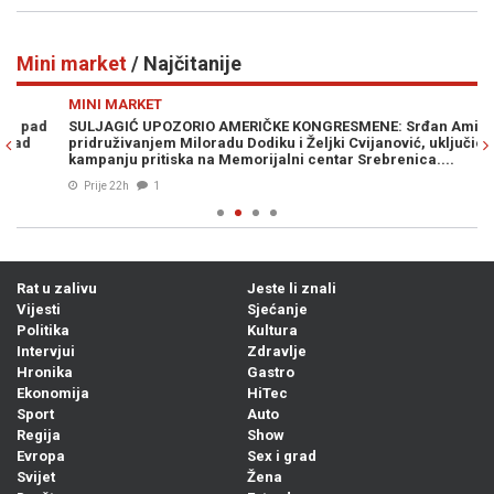
Mini market
/ Najčitanije
Previous
N
MINI MARKET
M
SULJAGIĆ UPOZORIO AMERIČKE KONGRESMENE: Srđan Amidžić,
RA
pridruživanjem Miloradu Dodiku i Željki Cvijanović, uključio se u
po
kampanju pritiska na Memorijalni centar Srebrenica....
ra
Prije 22h
1
Rat u zalivu
Jeste li znali
Vijesti
Sjećanje
Politika
Kultura
Intervjui
Zdravlje
Hronika
Gastro
Ekonomija
HiTec
Sport
Auto
Regija
Show
Evropa
Sex i grad
Svijet
Žena