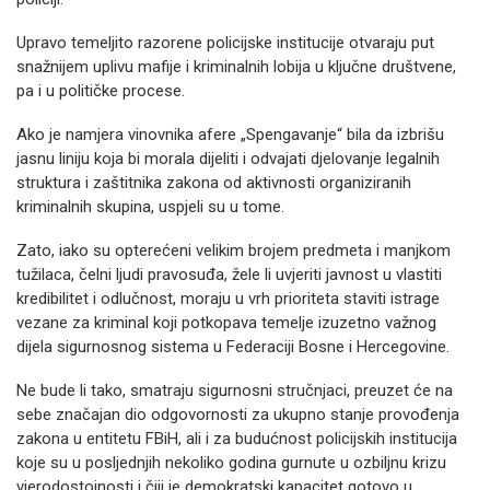
Upravo temeljito razorene policijske institucije otvaraju put
snažnijem uplivu mafije i kriminalnih lobija u ključne društvene,
pa i u političke procese.
Ako je namjera vinovnika afere „Spengavanje“ bila da izbrišu
jasnu liniju koja bi morala dijeliti i odvajati djelovanje legalnih
struktura i zaštitnika zakona od aktivnosti organiziranih
kriminalnih skupina, uspjeli su u tome.
Zato, iako su opterećeni velikim brojem predmeta i manjkom
tužilaca, čelni ljudi pravosuđa, žele li uvjeriti javnost u vlastiti
kredibilitet i odlučnost, moraju u vrh prioriteta staviti istrage
vezane za kriminal koji potkopava temelje izuzetno važnog
dijela sigurnosnog sistema u Federaciji Bosne i Hercegovine.
Ne bude li tako, smatraju sigurnosni stručnjaci, preuzet će na
sebe značajan dio odgovornosti za ukupno stanje provođenja
zakona u entitetu FBiH, ali i za budućnost policijskih institucija
koje su u posljednjih nekoliko godina gurnute u ozbiljnu krizu
vjerodostojnosti i čiji je demokratski kapacitet gotovo u