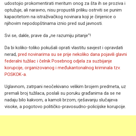
udostojio prokomentirati meritum onog za šta ih se proziva i
optužuje, ali naravno, nisu propustili priliku ostrviti se punim
kapacitetom na istraživačkog novinara koji je činjenice o
njihovim nepodopštinama iznio pred sud javnosti.
Svi se, dakle, prave da „ne razumiju pitanje“!
Da bi koliko-toliko pokušali oprati vlastitu savjest i opravdati
nerad,
pred novinarima su se prije nekoliko dana pojavili glavni
federalni tužilac i čelnik Posebnog odjela za suzbijanje
korupcije, organizovanog i međukantonalnog kriminala tzv.
POSKOK-a.
Uglavnom, zatrpani neočekivano velikim brojem predmeta, uz
premali broj tužilaca, poslali su poruku građanima da se ne
nadaju bilo kakvom, a kamoli brzom, rješavanju slučajeva
visoke, a pogotovo političko-pravosudno-policijske korupcije.