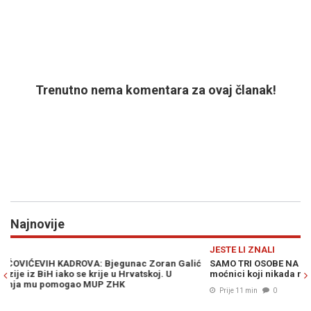
Trenutno nema komentara za ovaj članak!
Najnovije
Previous
N
JESTE LI ZNALI
ić
SAMO TRI OSOBE NA SVIJETU PUTUJU BEZ PASOŠA: Evo ko su
moćnici koji nikada ne čekaju u redovima na granici
Prije 11 min
0