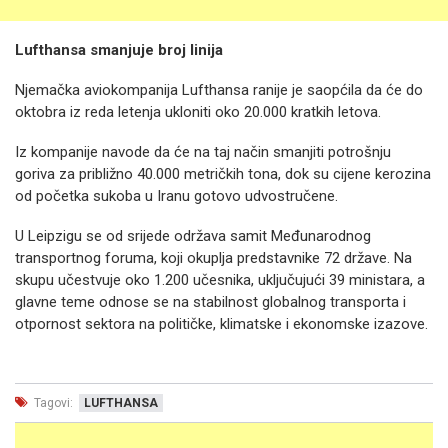
Lufthansa smanjuje broj linija
Njemačka aviokompanija Lufthansa ranije je saopćila da će do
oktobra iz reda letenja ukloniti oko 20.000 kratkih letova.
Iz kompanije navode da će na taj način smanjiti potrošnju
goriva za približno 40.000 metričkih tona, dok su cijene kerozina
od početka sukoba u Iranu gotovo udvostručene.
U Leipzigu se od srijede održava samit Međunarodnog
transportnog foruma, koji okuplja predstavnike 72 države. Na
skupu učestvuje oko 1.200 učesnika, uključujući 39 ministara, a
glavne teme odnose se na stabilnost globalnog transporta i
otpornost sektora na političke, klimatske i ekonomske izazove.
Tagovi:
LUFTHANSA