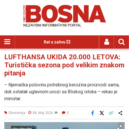
Rat u zalivu 💥
LUFTHANSA UKIDA 20.000 LETOVA:
Turistička sezona pod velikim znakom
pitanja
– Njemačka polovinu potrebnog kerozina proizvodi sama,
dok ostatak uglavnom uvozi sa Bliskog istoka – rekao je
ministar.
Ekonomija
08. Maj 2026
0
Facebook
X
Kopiraj link
Više