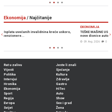
Ekonomija
/ Najčitanije
Previous
N
EKONOMIJA
TEŠKE MAŠINE USKORO NA TERENU: Sve je spremno za izgradnju
nove dionice autoceste kroz BiH, povezat će dva grada...
09. Avg. 2026
0
Rat u zalivu
Jeste li znali
Vijesti
Sjećanje
Politika
Kultura
Intervjui
Zdravlje
Hronika
Gastro
Ekonomija
HiTec
Sport
Auto
Regija
Show
Evropa
Sex i grad
Svijet
Žena