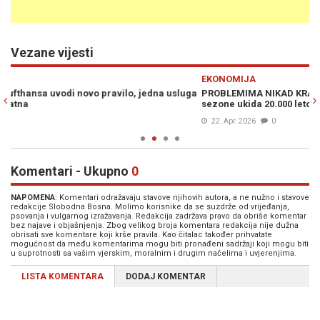
Vezane vijesti
Previous
N
EKONOMIJA
uga
PROBLEMIMA NIKAD KRAJA: Njemačka aviokompanija uoči ljetne
Z
sezone ukida 20.000 letova, razlog je...
o
22. Apr. 2026
0
Komentari - Ukupno
0
NAPOMENA
: Komentari odražavaju stavove njihovih autora, a ne nužno i stavove
redakcije Slobodna Bosna. Molimo korisnike da se suzdrže od vrijeđanja,
psovanja i vulgarnog izražavanja. Redakcija zadržava pravo da obriše komentar
bez najave i objašnjenja. Zbog velikog broja komentara redakcija nije dužna
obrisati sve komentare koji krše pravila. Kao čitalac također prihvatate
mogućnost da među komentarima mogu biti pronađeni sadržaji koji mogu biti
u suprotnosti sa vašim vjerskim, moralnim i drugim načelima i uvjerenjima.
LISTA KOMENTARA
DODAJ KOMENTAR