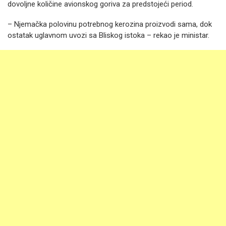
dovoljne količine avionskog goriva za predstojeći period.
– Njemačka polovinu potrebnog kerozina proizvodi sama, dok
ostatak uglavnom uvozi sa Bliskog istoka – rekao je ministar.