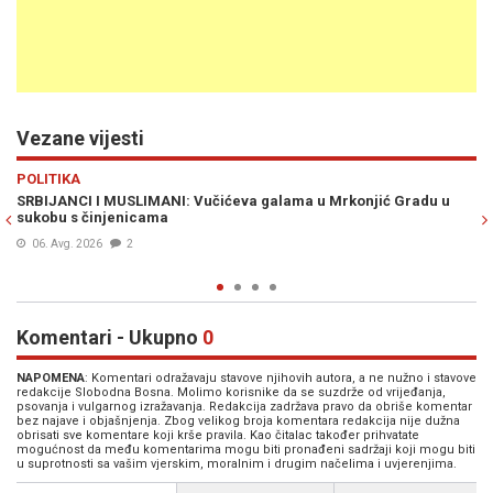
Vezane vijesti
Previous
N
VIJESTI
 Gradu u
DA LI JE BIO S DODIKOM?: Louis Crishock održao u Banjoj L
sastanke i s predstavnicima vlasti RS-a koje ga formalno N
PRIZANJU
06. Avg. 2026
1
Komentari - Ukupno
0
NAPOMENA
: Komentari odražavaju stavove njihovih autora, a ne nužno i stavove
redakcije Slobodna Bosna. Molimo korisnike da se suzdrže od vrijeđanja,
psovanja i vulgarnog izražavanja. Redakcija zadržava pravo da obriše komentar
bez najave i objašnjenja. Zbog velikog broja komentara redakcija nije dužna
obrisati sve komentare koji krše pravila. Kao čitalac također prihvatate
mogućnost da među komentarima mogu biti pronađeni sadržaji koji mogu biti
u suprotnosti sa vašim vjerskim, moralnim i drugim načelima i uvjerenjima.