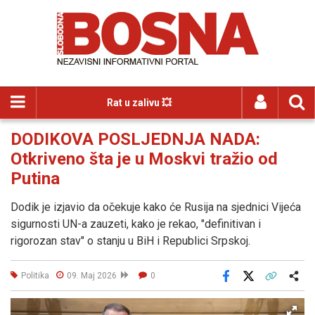
Rat u zalivu 💥
DODIKOVA POSLJEDNJA NADA:
Otkriveno šta je u Moskvi tražio od
Putina
Dodik je izjavio da očekuje kako će Rusija na sjednici Vijeća
sigurnosti UN-a zauzeti, kako je rekao, "definitivan i
rigorozan stav" o stanju u BiH i Republici Srpskoj.
Politika
09. Maj 2026
0
Facebook
X
Kopiraj link
Više