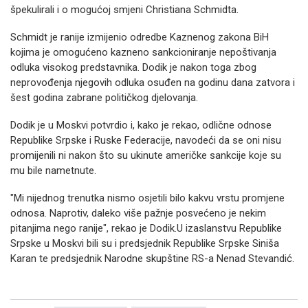
špekulirali i o mogućoj smjeni Christiana Schmidta.
Schmidt je ranije izmijenio odredbe Kaznenog zakona BiH
kojima je omogućeno kazneno sankcioniranje nepoštivanja
odluka visokog predstavnika. Dodik je nakon toga zbog
neprovođenja njegovih odluka osuđen na godinu dana zatvora i
šest godina zabrane političkog djelovanja.
Dodik je u Moskvi potvrdio i, kako je rekao, odlične odnose
Republike Srpske i Ruske Federacije, navodeći da se oni nisu
promijenili ni nakon što su ukinute američke sankcije koje su
mu bile nametnute.
"Mi nijednog trenutka nismo osjetili bilo kakvu vrstu promjene
odnosa. Naprotiv, daleko više pažnje posvećeno je nekim
pitanjima nego ranije", rekao je Dodik.U izaslanstvu Republike
Srpske u Moskvi bili su i predsjednik Republike Srpske Siniša
Karan te predsjednik Narodne skupštine RS-a Nenad Stevandić.