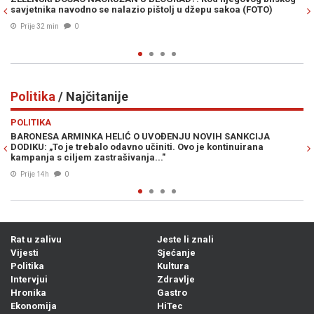
(FOTO)
Beogradu pitao Zelenskog - "Kako da ubijemo što više Ru
Prije 42 min
0
Politika
/ Najčitanije
Previous
N
POLITIKA
KCIJA
DRAMA U WASHINGTONU: Kongresmeni traže vraćanje Mi
rana
Dodika na "crnu listu", ali ni to nije sve...
07. Avg. 2026
1
Rat u zalivu
Jeste li znali
Vijesti
Sjećanje
Politika
Kultura
Intervjui
Zdravlje
Hronika
Gastro
Ekonomija
HiTec