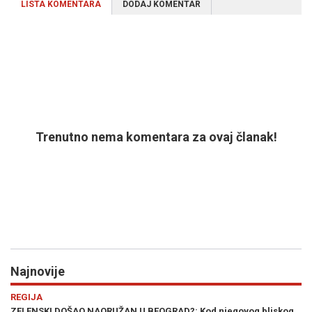
LISTA KOMENTARA
DODAJ KOMENTAR
Trenutno nema komentara za ovaj članak!
Najnovije
Previous
N
REGIJA
og bliskog
SVE SE OVO DEŠAVALO PRED VUČIĆEM: Njemački novinar 