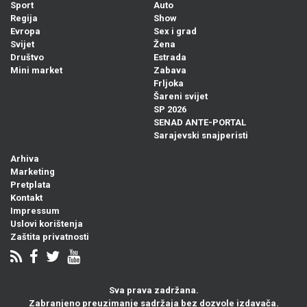
Sport
Auto
Regija
Show
Evropa
Sex i grad
Svijet
Žena
Društvo
Estrada
Mini market
Zabava
Frljoka
Šareni svijet
SP 2026
SENAD ANTE-PORTAL
Sarajevski snajperisti
Arhiva
Marketing
Pretplata
Kontakt
Impressum
Uslovi korištenja
Zaštita privatnosti
Sva prava zadržana.
Zabranjeno preuzimanje sadržaja bez dozvole izdavača.