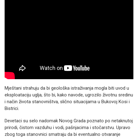
Mještani strahuju da bi geološka istraživanja mogla biti uvod u
eksploataciju uglja, što bi, kako navode, ugrozilo životnu sredinu
i način života stanovništva, slično situacijama u Bukovoj Kosi i
Bistrici.
Devetaci su selo nadomak Novog Grada poznato po netaknutoj
prirodi, čistom vazduhu i vodi, pašnjacima i stočarstvu. Upravo
zbog toga stanovnici smatraju da bi eventualno otvaranje