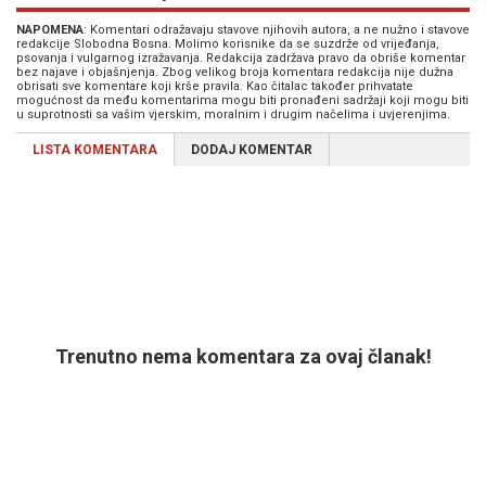
NAPOMENA
: Komentari odražavaju stavove njihovih autora, a ne nužno i stavove
redakcije Slobodna Bosna. Molimo korisnike da se suzdrže od vrijeđanja,
psovanja i vulgarnog izražavanja. Redakcija zadržava pravo da obriše komentar
bez najave i objašnjenja. Zbog velikog broja komentara redakcija nije dužna
obrisati sve komentare koji krše pravila. Kao čitalac također prihvatate
mogućnost da među komentarima mogu biti pronađeni sadržaji koji mogu biti
u suprotnosti sa vašim vjerskim, moralnim i drugim načelima i uvjerenjima.
LISTA KOMENTARA
DODAJ KOMENTAR
Trenutno nema komentara za ovaj članak!