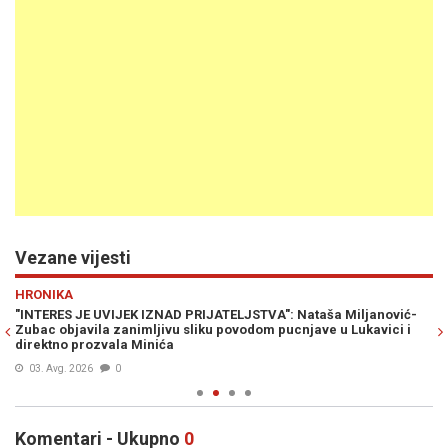
Vezane vijesti
Previous
N
HRONIKA
M
a
"INTERES JE UVIJEK IZNAD PRIJATELJSTVA": Nataša Miljanović-
MI
Zubac objavila zanimljivu sliku povodom pucnjave u Lukavici i
RS
direktno prozvala Minića
03. Avg. 2026
0
Komentari - Ukupno
0