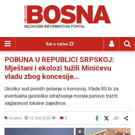
Rat u zalivu 💥
POBUNA U REPUBLICI SRPSKOJ:
Mještani i ekolozi tužili Minićevu
vladu zbog koncesije...
Ukoliko sud poništi rješenje o koncesiji, Vlada RS bi za
eventualna geološka istraživanja morala ponovo tražiti
saglasnost lokalne zajednice.
Društvo
10. Maj 2026
0
Facebook
X
Kopiraj link
Više