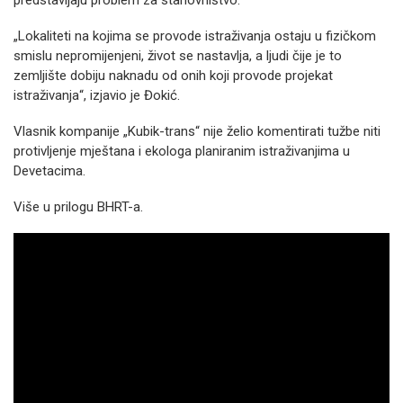
predstavljaju problem za stanovništvo.
„Lokaliteti na kojima se provode istraživanja ostaju u fizičkom
smislu nepromijenjeni, život se nastavlja, a ljudi čije je to
zemljište dobiju naknadu od onih koji provode projekat
istraživanja“, izjavio je Đokić.
Vlasnik kompanije „Kubik-trans“ nije želio komentirati tužbe niti
protivljenje mještana i ekologa planiranim istraživanjima u
Devetacima.
Više u prilogu BHRT-a.