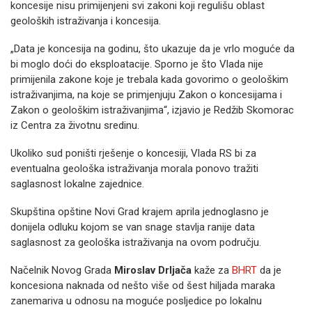
koncesije nisu primijenjeni svi zakoni koji regulišu oblast
geoloških istraživanja i koncesija.
„Data je koncesija na godinu, što ukazuje da je vrlo moguće da
bi moglo doći do eksploatacije. Sporno je što Vlada nije
primijenila zakone koje je trebala kada govorimo o geološkim
istraživanjima, na koje se primjenjuju Zakon o koncesijama i
Zakon o geološkim istraživanjima“, izjavio je Redžib Skomorac
iz Centra za životnu sredinu.
Ukoliko sud poništi rješenje o koncesiji, Vlada RS bi za
eventualna geološka istraživanja morala ponovo tražiti
saglasnost lokalne zajednice.
Skupština opštine Novi Grad krajem aprila jednoglasno je
donijela odluku kojom se van snage stavlja ranije data
saglasnost za geološka istraživanja na ovom području.
Načelnik Novog Grada
Miroslav Drljača
kaže za
BHRT
da je
koncesiona naknada od nešto više od šest hiljada maraka
zanemariva u odnosu na moguće posljedice po lokalnu