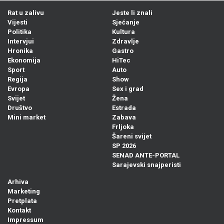
Rat u zalivu
Jeste li znali
Vijesti
Sjećanje
Politika
Kultura
Intervjui
Zdravlje
Hronika
Gastro
Ekonomija
HiTec
Sport
Auto
Regija
Show
Evropa
Sex i grad
Svijet
Žena
Društvo
Estrada
Mini market
Zabava
Frljoka
Šareni svijet
SP 2026
SENAD ANTE-PORTAL
Sarajevski snajperisti
Arhiva
Marketing
Pretplata
Kontakt
Impressum