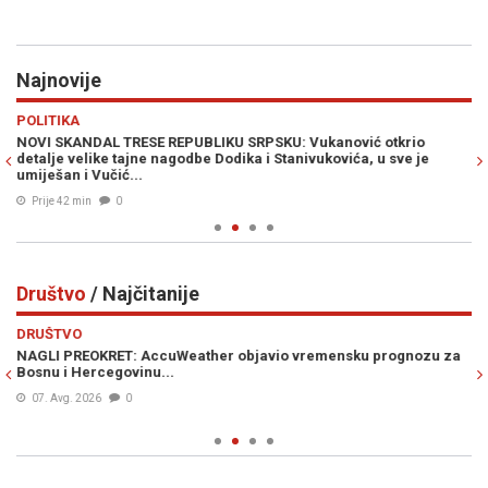
Najnovije
Previous
N
POLITIKA
S
NOVI SKANDAL TRESE REPUBLIKU SRPSKU: Vukanović otkrio
O 
detalje velike tajne nagodbe Dodika i Stanivukovića, u sve je
na
umiješan i Vučić...
Prije 42 min
0
Društvo
/ Najčitanije
Previous
N
DRUŠTVO
D
NAGLI PREOKRET: AccuWeather objavio vremensku prognozu za
S
Bosnu i Hercegovinu...
po
ud
07. Avg. 2026
0