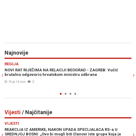
Najnovije
Previous
N
POLITIKA
JI BEOGRAD - ZAGREB: Vučić
SAVEZ KOJI SPREMA IZNENAĐENJE 
 ministru odbrane
liste koalicije okupljene oko NES-a
Prije 24 min
0
Vijesti
/ Najčitanije
Previous
N
VIJESTI
 UPADA SPECIJALACA RS-a U
MUK U MOSTARU: Članica Predsjed
biti članovi iste grupe koja je
Željka Cvijanović vojno-redarstven