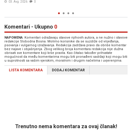
17. Jul. 2026
0
Komentari - Ukupno
0
NAPOMENA
: Komentari odražavaju stavove njihovih autora, a ne nužno i stavove
redakcije Slobodna Bosna. Molimo korisnike da se suzdrže od vrijeđanja,
psovanja i vulgarnog izražavanja. Redakcija zadržava pravo da obriše komentar
bez najave i objašnjenja. Zbog velikog broja komentara redakcija nije dužna
obrisati sve komentare koji krše pravila. Kao čitalac također prihvatate
mogućnost da među komentarima mogu biti pronađeni sadržaji koji mogu biti
u suprotnosti sa vašim vjerskim, moralnim i drugim načelima i uvjerenjima.
LISTA KOMENTARA
DODAJ KOMENTAR
Trenutno nema komentara za ovaj članak!