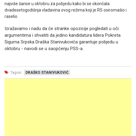
najviše šanse u oktobru za pobjedu kako bi se okončala
dvadesetogodišnja vladavina ovog režima koji je RS osiromašio i
raselio.
Izražavamo i nadu da će stranke opozicije pogledati u oči
argumentima i shvatiti da jedino kandidatura lidera Pokreta
Sigurna Srpska Draška Stanivukovića garantuje pobjedu u
oktobru - navodi se u saopćenju PSS-a.
Tagovi:
DRAŠKO STANIVUKOVIĆ