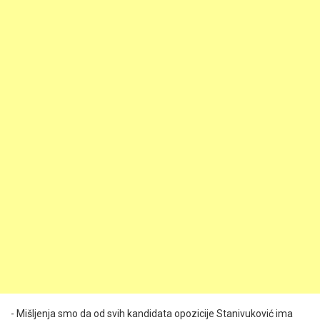
- Mišljenja smo da od svih kandidata opozicije Stanivuković ima