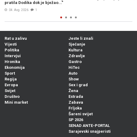
„zločinačkom“, očekuje se reakcija
04. Avg. 2026
0
Rat u zalivu
Jeste li znali
Vijesti
Sjećanje
Politika
Kultura
Intervjui
Zdravlje
Hronika
Gastro
Ekonomija
HiTec
Sport
Auto
Regija
Show
Evropa
Sex i grad
Svijet
Žena
Društvo
Estrada
Mini market
Zabava
Frljoka
Šareni svijet
SP 2026
SENAD ANTE-PORTAL
Sarajevski snajperisti