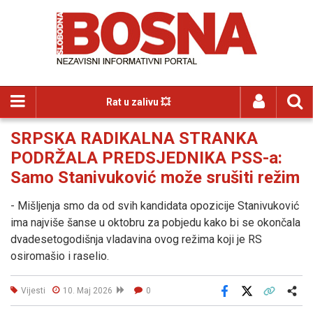
Rat u zalivu 💥
SRPSKA RADIKALNA STRANKA
PODRŽALA PREDSJEDNIKA PSS-a:
Samo Stanivuković može srušiti režim
- Mišljenja smo da od svih kandidata opozicije Stanivuković
ima najviše šanse u oktobru za pobjedu kako bi se okončala
dvadesetogodišnja vladavina ovog režima koji je RS
osiromašio i raselio.
Vijesti
10. Maj 2026
0
Facebook
X
Kopiraj link
Više