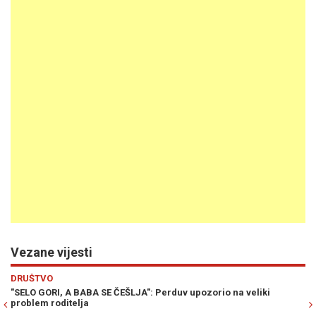
Vezane vijesti
Previous
N
MINI MARKET
Perduv upozorio na veliki
"POTJERNICA" ZA DRAŠKOM STANIVUKO
plakatima s njegovim likom