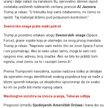
uranij i dalje nalazi na iranskom tlu, vjerovatno skriven ispod
ostataka uništenih nuklearnih centara, prenosi
Al Jazeera
.
Trump je rekao: "U trenutku koji sami odaberemo, mi ćemo to
riješiti. Taj materijal držimo pod potpunom kontrolom."
Svemirske snage prate svaki pokret
Trump je posebno istakao ulogu
Svemirskih snaga
(Space
Force), grane vojske koju je utemeljio za svog prvog mandata.
Trump je rekao: "Napravio sam nešto što se zove Space Force
i oni posmatraju. Ako bi neko ušao tamo, mogli bi vam reći
njegovo ime, adresu, broj značke. Ako se bilo ko približi tom
mjestu, znat ćemo za to i raznijet ćemo ih."
Prema Trumpovim navodima, sustav nadzora toliko je detaljan
da operateri mogu identificirati svakog pojedinca koji se nađe u
blizini spornih lokacija, uz eksplicitno upozorenje da će svako
ko im se priđe biti meta vojnog udara.
Washington inzistira na izvozu uranija, Teheran odbija
Pregovori između
Sjedinjenih Američkih Država
i Irana dio su