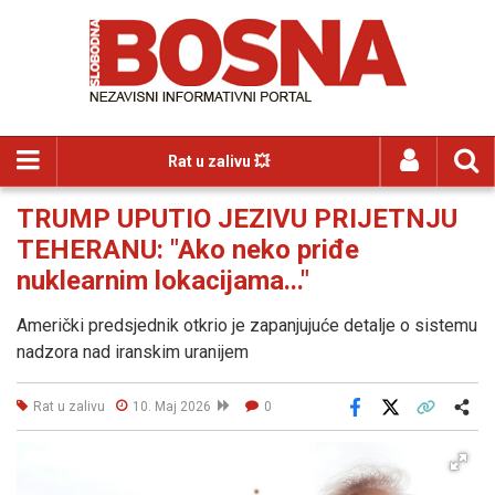
Rat u zalivu 💥
TRUMP UPUTIO JEZIVU PRIJETNJU
TEHERANU: "Ako neko priđe
nuklearnim lokacijama..."
Američki predsjednik otkrio je zapanjujuće detalje o sistemu
nadzora nad iranskim uranijem
Rat u zalivu
10. Maj 2026
0
Facebook
X
Kopiraj link
Više