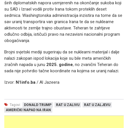
širih diplomatskih napora usmjerenih na okončanje sukoba koji
su SAD i Izrael vodili protiv Irana tokom proteklih deset
sedmica. Washingtonska administracija inzistira na tome da se
sav uranij transportira van granica Irana te da se nuklearne
aktivnosti te zemlje trajno obustave. Teheran te zahtjeve
odlučno odbija, ističući pravo na nezavisni nacionalni program
obogaćivanja.
Brojni svjetski mediji sugeriraju da se nuklearni materijal i dalje
nalazi zakopan ispod lokacija koje su bile meta američkih
zračnih napada u junu
2025. godine
, no zvanični Teheran do
sada nije potvrdio tačne koordinate na kojima se uranij nalazi.
Izvor:
N1info.ba
/ Al Jazeera
Tagovi:
DONALD TRUMP
RAT U ZALIVU
RAT U ZALJEVU
AMERIČKI NAPAD NA IRAN