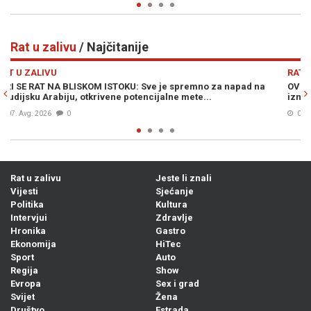
Rat u zalivu
/ Najčitanije
Previous
N
RAT U ZALIVU
d na
OVO NIKO NIJE OČEKIVAO: Procurio sadržaj konačnog spora
izneđu Irana i SAD-a...
06. Avg. 2026
0
Rat u zalivu
Jeste li znali
Vijesti
Sjećanje
Politika
Kultura
Intervjui
Zdravlje
Hronika
Gastro
Ekonomija
HiTec
Sport
Auto
Regija
Show
Evropa
Sex i grad
Svijet
Žena
Društvo
Estrada