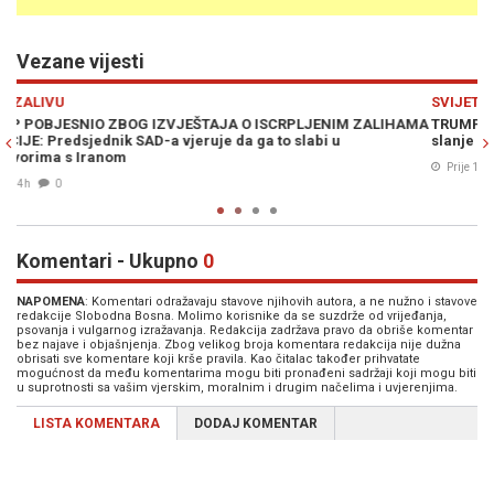
Vezane vijesti
Previous
N
SVIJET
LIHAMA
TRUMP DOBIJA NOVOG SAVEZNIKA ZA GAZU: Uganda izglasala
slanje vojnika u međunarodne snage
Prije 15h
0
Komentari - Ukupno
0
NAPOMENA
: Komentari odražavaju stavove njihovih autora, a ne nužno i stavove
redakcije Slobodna Bosna. Molimo korisnike da se suzdrže od vrijeđanja,
psovanja i vulgarnog izražavanja. Redakcija zadržava pravo da obriše komentar
bez najave i objašnjenja. Zbog velikog broja komentara redakcija nije dužna
obrisati sve komentare koji krše pravila. Kao čitalac također prihvatate
mogućnost da među komentarima mogu biti pronađeni sadržaji koji mogu biti
u suprotnosti sa vašim vjerskim, moralnim i drugim načelima i uvjerenjima.
LISTA KOMENTARA
DODAJ KOMENTAR