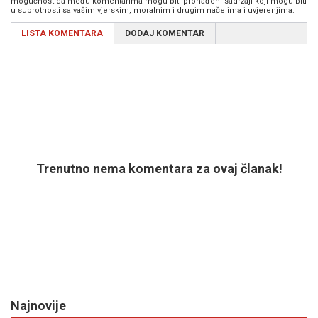
mogućnost da među komentarima mogu biti pronađeni sadržaji koji mogu biti
u suprotnosti sa vašim vjerskim, moralnim i drugim načelima i uvjerenjima.
LISTA KOMENTARA
DODAJ KOMENTAR
Trenutno nema komentara za ovaj članak!
Najnovije