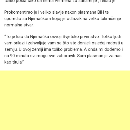
toliko posla tako da nema vremena za sanarenje”, rekao je.
Prokomentirao je i veliko slavlje nakon plasmana BiH te
uporedio sa Njemačkom kojoj je odlazak na veliko takmičenje
normalna stvar.
“To je kao da Njemačka osvoji Svjetsko prvenstvo. Toliko ljudi
vam prilazi i zahvaljuje vam se što ste donijeli osjećaj radosti u
zemlju. U ovoj zemlji ima toliko problema. A onda mi dođemo i
na 90 minuta svi mogu sve zaboraviti. Sam plasman je za nas
kao titula.”