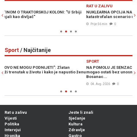
Previous
N
RAT U ZALIVU
S
i
NUKLEARNA OPCIJA NA STOLU: Wilkerson upozorava na
HA
katastrofalan scenario u ratu sa Iranom
po
Prije 56 min
0
Sport
/ Najčitanije
Previous
N
SPORT
S
NA POMOLU JE SENZACIONALAN PREOKRET: Zlatko Dalić bi
DA
enu
mogao ostati bez unosnog posla, posao mu "kvari" drugi
He
Bosanac...
04. Avg. 2026
0
Rat u zalivu
Jeste li znali
Vijesti
Sjećanje
Politika
Kultura
Intervjui
Zdravlje
Hronika
Gastro