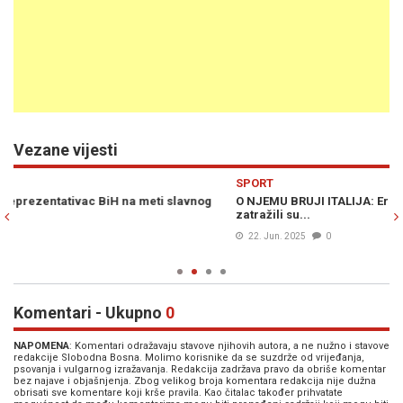
Vezane vijesti
Previous
N
SPORT
S
O NJEMU BRUJI ITALIJA: Ermedin Demirović na meti velikana,
O 
zatražili su...
za
22. Jun. 2025
0
Komentari - Ukupno
0
NAPOMENA
: Komentari odražavaju stavove njihovih autora, a ne nužno i stavove
redakcije Slobodna Bosna. Molimo korisnike da se suzdrže od vrijeđanja,
psovanja i vulgarnog izražavanja. Redakcija zadržava pravo da obriše komentar
bez najave i objašnjenja. Zbog velikog broja komentara redakcija nije dužna
obrisati sve komentare koji krše pravila. Kao čitalac također prihvatate