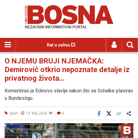
Rat u zalivu 💥
O NJEMU BRUJI NJEMAČKA:
Demirović otkrio nepoznate detalje iz
privatnog života...
Komentirao je Edinovo slavlje nakon što se Schalke plasirao
u Bundesligu.
Sport
13. Maj 2026
0
Facebook
X
Kopiraj link
Više