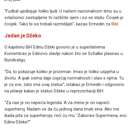
“Fudbal ujedinjuje toliko ljudi. U našem nacionalnom timu su u
svlačionici zastupljene tri različite vjere i svi se slažu. Čovjek je
čovjek. Tako bi svi trebali razmišljati“, kazao Ermedin za
Bild
.
Jedan je Džeko
O kapitenu BiH Edinu Džeki govorio je u superlativima.
Komentirao je Edinovo slavlje nakon što se Schalke plasirao u
Bundesligu.
“Da, to pokazuje koliko je prizeman. Imao je toliko uspjeha u
životu. A ipak svima daje osjećaj normalnosti i slavi s njima. Tu
je za sve, zato ima ovaj status“, istakao je Ermedin i odgovorio
na pitanje kakav je status Džeke u reprezentaciji BiH:
“Za nas je on najveća legenda. A za mene je on najveći
superheroj. Nadam se da ću jednog dana imati sina. Ako me
ikada pita za superheroje, reći ću mu: ‘Zaboravi Supermena, evo
Edina Džeke!'”