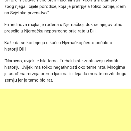
On je u međuvremenu preminuo, ali sam veoma sretan što
zbog njega i cijele porodice, koja je pretrpjela toliko patnje, idem
na Svjetsko prvenstvo.”
Ermedinova majka je rođena u Njemačkoj, dok se njegov otac
preselio u Njemačku neposredno prije rata u BiH.
Kaže da se kod njega u kući u Njemačkoj često pričalo o
historiji BiH.
“Naravno, uvijek je bila tema. Trebali biste znati svoju vlastitu
historiju. Uvijek ima toliko negativnosti oko teme rata. Mnogima
je usađena mržnja prema ljudima ili ideja da morate mrziti drugu
zemlju jer je tamo bio rat.