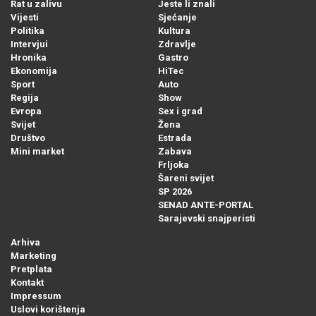
Rat u zalivu
Jeste li znali
Vijesti
Sjećanje
Politika
Kultura
Intervjui
Zdravlje
Hronika
Gastro
Ekonomija
HiTec
Sport
Auto
Regija
Show
Evropa
Sex i grad
Svijet
Žena
Društvo
Estrada
Mini market
Zabava
Frljoka
Šareni svijet
SP 2026
SENAD ANTE-PORTAL
Sarajevski snajperisti
Arhiva
Marketing
Pretplata
Kontakt
Impressum
Uslovi korištenja