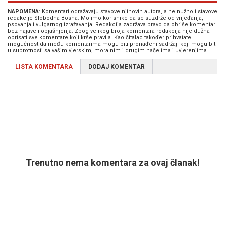
NAPOMENA
: Komentari odražavaju stavove njihovih autora, a ne nužno i stavove
redakcije Slobodna Bosna. Molimo korisnike da se suzdrže od vrijeđanja,
psovanja i vulgarnog izražavanja. Redakcija zadržava pravo da obriše komentar
bez najave i objašnjenja. Zbog velikog broja komentara redakcija nije dužna
obrisati sve komentare koji krše pravila. Kao čitalac također prihvatate
mogućnost da među komentarima mogu biti pronađeni sadržaji koji mogu biti
u suprotnosti sa vašim vjerskim, moralnim i drugim načelima i uvjerenjima.
LISTA KOMENTARA
DODAJ KOMENTAR
Trenutno nema komentara za ovaj članak!