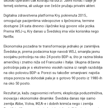
školski operateri čak kotiraju na burzi. Javni novac i dalje je
temelj sistema, ali usluge sve češće pružaju privatni akteri.
Digitalna zdravstvena platforma Kry, pokrenuta 2015.,
omogućuje pacijentima videopozive s liječnicima, termine
dostupne 24 sata dnevno i liječnike koji govore više jezika.
Prema WSJ-u, Kry danas u Švedskoj ima više korisnika nego
Netflix.
Ekonomska pozadina te transformacije jednako je zanimljiva.
Švedska je, prema podacima koje navodi WSJ, smanjila javnu
socijalnu potrošnju na oko 24 posto BDP-a, što je razina bliska
američkoj i znatno niža od Francuske i Italije. Ukupna državna
potrošnja pala je s ekstremno visokih razina iz ranijih razdoblja
na oko polovicu BDP-a. Porezi su također smanjivani: najviša
stopa poreza na dohodak pala je s gotovo 90 posto iz 1980-ih
na oko 50 posto.
Rezultat je, kažu zagovornici reformi, eksplozija poduzetništva,
inovacija i ekonomske dinamike. Švedska danas nije samo
zemlja Abbe, Volva, IKEA-e i dobrih krimića nego i zemlja