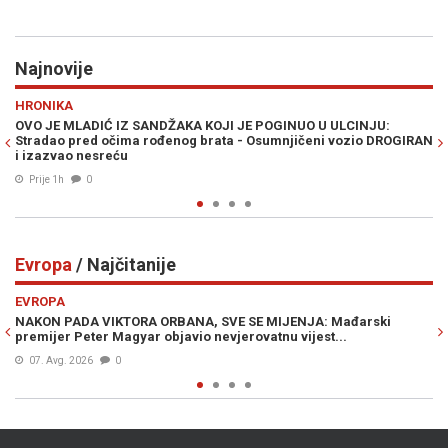
Najnovije
Previous
N
RAT U ZALIVU
 ULCINJU:
PLANIRAN VELIKI KOPNENI NAPAD NA IRAN: Pezeškijan
i vozio DROGIRAN
ulogu Pakistana i Avganistana - "Plan neprijatelja je 
Prije 1h
0
Evropa
/ Najčitanije
Previous
N
EVROPA
 Mađarski
ČUDNI DETALJI UDESA SLOVENSKE PREDSJEDNICE: Otk
t...
u kombiju Nataše Pirc Musar?!
06. Avg. 2026
0