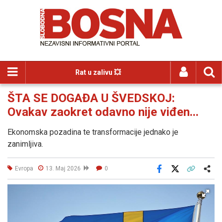
Rat u zalivu 💥
ŠTA SE DOGAĐA U ŠVEDSKOJ:
Ovakav zaokret odavno nije viđen...
Ekonomska pozadina te transformacije jednako je
zanimljiva.
Evropa
13. Maj 2026
0
Facebook
X
Kopiraj link
Više