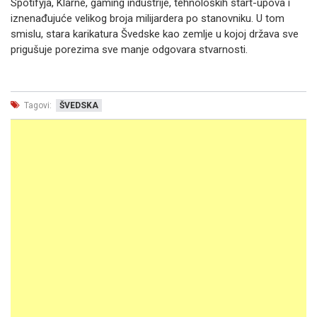
Spotifyja, Klarnе, gaming industrije, tehnoloških start-upova i
iznenađujuće velikog broja milijardera po stanovniku. U tom
smislu, stara karikatura Švedske kao zemlje u kojoj država sve
prigušuje porezima sve manje odgovara stvarnosti.
Tagovi:
ŠVEDSKA