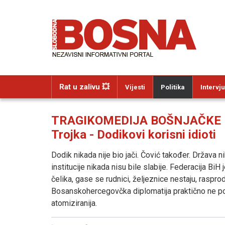
Rat u zalivu 💥
Vijesti
Politika
Intervju
TRAGIKOMEDIJA BOŠNJAČKE PO
Trojka - Dodikovi korisni idioti
Dodik nikada nije bio jači. Čović također. Država n
institucije nikada nisu bile slabije. Federacija BiH
čelika, gase se rudnici, željeznice nestaju, raspro
Bosanskohercegovčka diplomatija praktično ne post
atomiziranija.