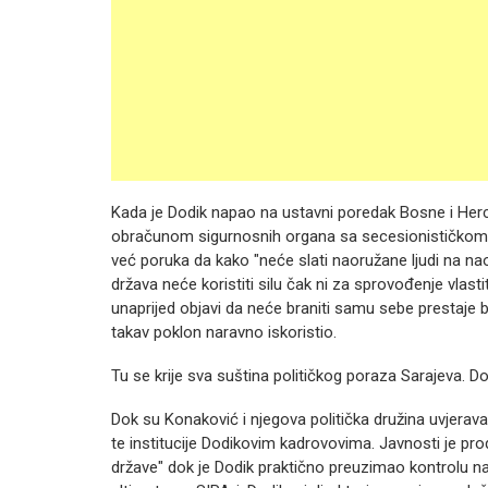
Kada je Dodik napao na ustavni poredak Bosne i Herc
obračunom sigurnosnih organa sa secesionističkom mr
već poruka da kako "neće slati naoružane ljudi na na
država neće koristiti silu čak ni za sprovođenje vlas
unaprijed objavi da neće braniti samu sebe prestaje b
takav poklon naravno iskoristio.
Tu se krije sva suština političkog poraza Sarajeva. 
Dok su Konaković i njegova politička družina uvjeraval
te institucije Dodikovim kadrovovima. Javnosti je pr
države" dok je Dodik praktično preuzimao kontrolu n