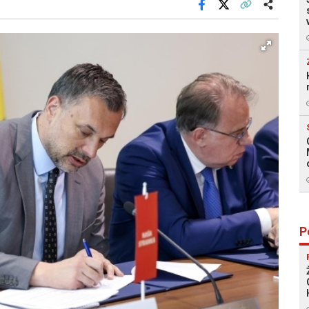
Facebook
X
Kopiraj link
Više
P