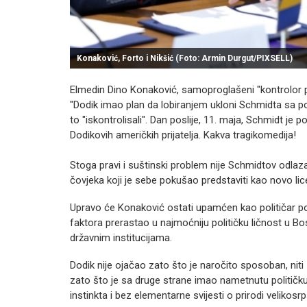
Konaković, Forto i Nikšić (Foto: Armin Durgut/PIXSELL)
Elmedin Dino Konaković, samoproglašeni "kontrolor p
"Dodik imao plan da lobiranjem ukloni Schmidta sa po
to "iskontrolisali". Dan poslije, 11. maja, Schmidt j
Dodikovih američkih prijatelja. Kakva tragikomedija!
Stoga pravi i suštinski problem nije Schmidtov odlaza
čovjeka koji je sebe pokušao predstaviti kao novo li
Upravo će Konaković ostati upamćen kao političar po
faktora prerastao u najmoćniju političku ličnost u 
državnim institucijama.
Dodik nije ojačao zato što je naročito sposoban, niti
zato što je sa druge strane imao nametnutu političku 
instinkta i bez elementarne svijesti o prirodi velikosrp