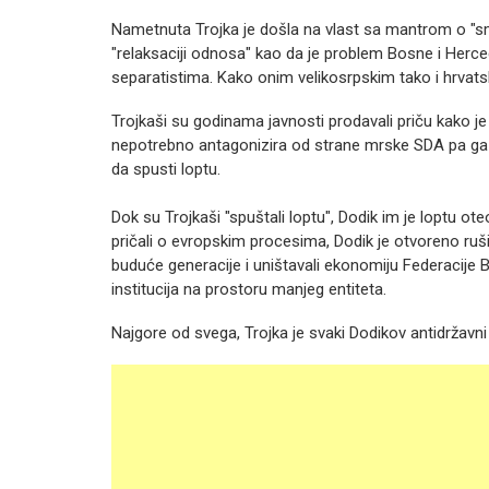
Nametnuta Trojka je došla na vlast sa mantrom o "smiri
"relaksaciji odnosa" kao da je problem Bosne i Herc
separatistima. Kako onim velikosrpskim tako i hrvats
Trojkaši su godinama javnosti prodavali priču kako je 
nepotrebno antagonizira od strane mrske SDA pa ga s
da spusti loptu.
Dok su Trojkaši "spuštali loptu", Dodik im je loptu ot
pričali o evropskim procesima, Dodik je otvoreno ruši
buduće generacije i uništavali ekonomiju Federacije 
institucija na prostoru manjeg entiteta.
Najgore od svega, Trojka je svaki Dodikov antidržavni