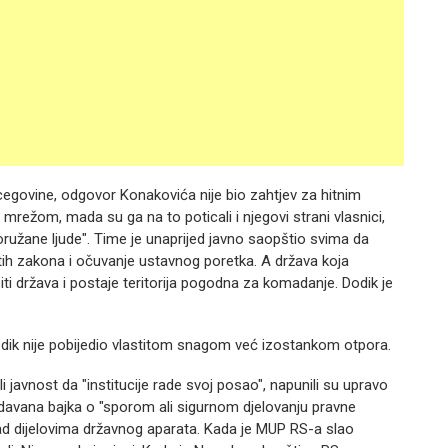
egovine, odgovor Konakovića nije bio zahtjev za hitnim
ežom, mada su ga na to poticali i njegovi strani vlasnici,
oružane ljude". Time je unaprijed javno saopštio svima da
titih zakona i očuvanje ustavnog poretka. A država koja
iti država i postaje teritorija pogodna za komadanje. Dodik je
Dodik nije pobijedio vlastitom snagom već izostankom otpora.
i javnost da "institucije rade svoj posao", napunili su upravo
odavana bajka o "sporom ali sigurnom djelovanju pravne
ad dijelovima državnog aparata. Kada je MUP RS-a slao