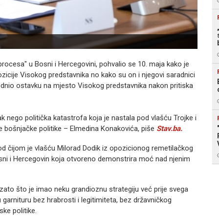
rocesa" u Bosni i Hercegovini, pohvalio se 10. maja kako je
zicije Visokog predstavnika no kako su on i njegovi saradnici
e podnio ostavku na mjesto Visokog predstavnika nakon pritiska
k nego politička katastrofa koja je nastala pod vlašću Trojke i
ce bošnjačke politike – Elmedina Konakovića, piše
Stav.ba.
d čijom je vlašću Milorad Dodik iz opozicionog remetilačkog
Bosni i Hercegovin koja otvoreno demonstrira moć nad njenim
 zato što je imao neku grandioznu strategiju već prije svega
garnituru bez hrabrosti i legitimiteta, bez državničkog
ske politike.