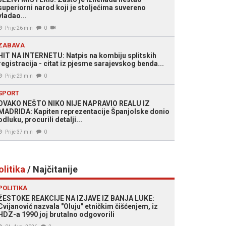
superiorni narod koji je stoljećima suvereno
vladao...
Prije 26 min
0
ZABAVA
HIT NA INTERNETU: Natpis na kombiju splitskih
registracija - citat iz pjesme sarajevskog benda...
Prije 29 min
0
SPORT
OVAKO NEŠTO NIKO NIJE NAPRAVIO REALU IZ
MADRIDA: Kapiten reprezentacije Španjolske donio
odluku, procurili detalji...
Prije 37 min
0
olitika
/ Najčitanije
POLITIKA
ŽESTOKE REAKCIJE NA IZJAVE IZ BANJA LUKE:
Cvijanović nazvala "Oluju" etničkim čišćenjem, iz
HDZ-a 1990 joj brutalno odgovorili