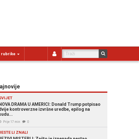
 rubrike
ajnovije
SVIJET
NOVA DRAMA U AMERICI: Donald Trump potpisao
dvije kontroverzne izvršne uredbe, epilog na
sudu...
Prije 17 min
0
JESTE LI ZNALI
JEZIVI MISTERIJ: Zašto je iznenada nestao