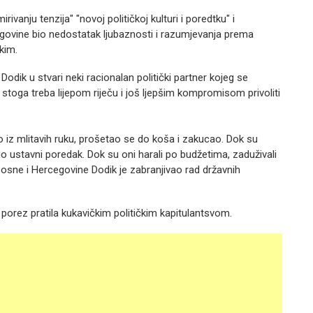
vanju tenzija" "novoj političkoj kulturi i poredtku" i
egovine bio nedostatak ljubaznosti i razumjevanja prema
kim.
Dodik u stvari neki racionalan politički partner kojeg se
toga treba lijepom riječu i još ljepšim kompromisom privoliti
eo iz mlitavih ruku, prošetao se do koša i zakucao. Dok su
o ustavni poredak. Dok su oni harali po budžetima, zaduživali
Bosne i Hercegovine Dodik je zabranjivao rad državnih
 porez pratila kukavičkim političkim kapitulantsvom.