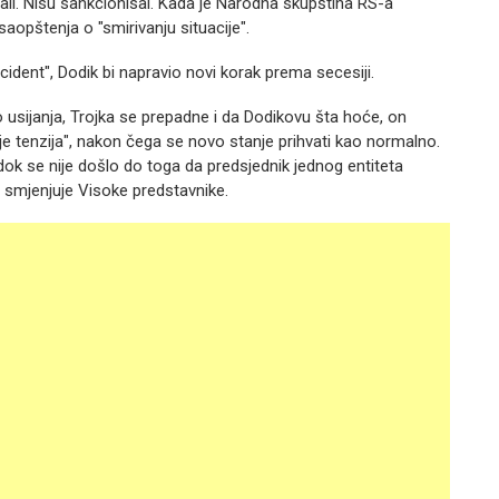
šali. Nisu sankcionisai. Kada je Narodna skupština RS-a
aopštenja o "smirivanju situacije".
incident", Dodik bi napravio novi korak prema secesiji.
do usijanja, Trojka se prepadne i da Dodikovu šta hoće, on
je tenzija", nakon čega se novo stanje prihvati kao normalno.
k se nije došlo do toga da predsjednik jednog entiteta
 smjenjuje Visoke predstavnike.