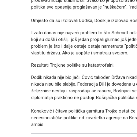
prodavao iluziju stabilnosti. Svako ko je upozoravao d
politika sve opasnija proglašavan je "huškačem", "radik
Umjesto da su izolovali Dodika, Dodik je izolovao Bo
I zato danas nije najveći problem to što Schmidt odla
koji su došli i otišli, još jedan propali glumac još je
problem je što i dalje ostaje ostaje nametnuta "politi
vlastitu državu. Ako je uopšte i smatraju svojom.
Rezultati Trojkine politike su katastrofalni.
Dodik nikada nije bio jači. Čović također. Država nikad
nikada nisu bile slabije. Federacija BiH je dovedena u 
željeznice nestaju, rasprodaju se rasursi, Bošnjaci
diplomatija praktično ne postoji. Bošnjačka politička s
Konaković i čitava politička garnitura Trojke ostat će
secesionističke politike od završetka agresije na Bos
ambis.