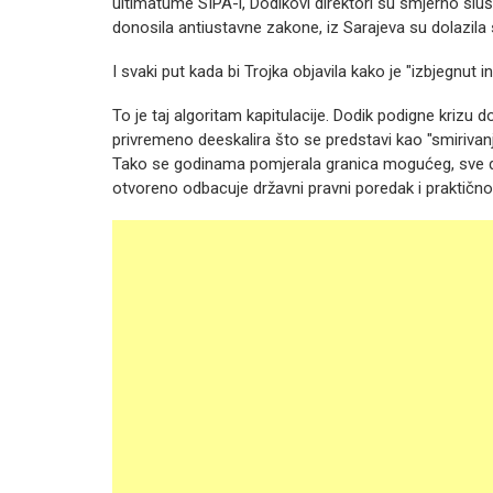
ultimatume SIPA-i, Dodikovi direktori su smjerno slu
donosila antiustavne zakone, iz Sarajeva su dolazila s
I svaki put kada bi Trojka objavila kako je "izbjegnut 
To je taj algoritam kapitulacije. Dodik podigne krizu 
privremeno deeskalira što se predstavi kao "smirivan
Tako se godinama pomjerala granica mogućeg, sve do
otvoreno odbacuje državni pravni poredak i praktično