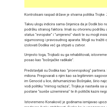
Kontrolisani raspad države je stvarna politika Trojke.
Takvu ulogu indicira sama činjenica da je Dodik bio na
podršku stranog faktora. Imali su otvorenu podršku 
status "evropske" i "umjereno" vlasti te su mogli insis
sigurnosnog i pravosudnog aparata. Mogli su tražiti o
izolovati Dodika već ga strpati u zatvor.
Umjesto toga, Trojkaši su ga rehabilitovali, istovreme
posao kao "bošnjačke radikale".
Predstavljali su Dodika kao "proevropskog" partnera.
miliona. Pregovarali s njim kao sa legitimnim sagov
im Genocid u lice, dehumanizirao Bošnjake, širio najcr
vodi politiku "mirnog razlaza", Trojka je nastavila sa
postane "suviše uznemirena" te ih politički kazni ne
Istovremeno Konaković je godinama ismijavao upozorenj