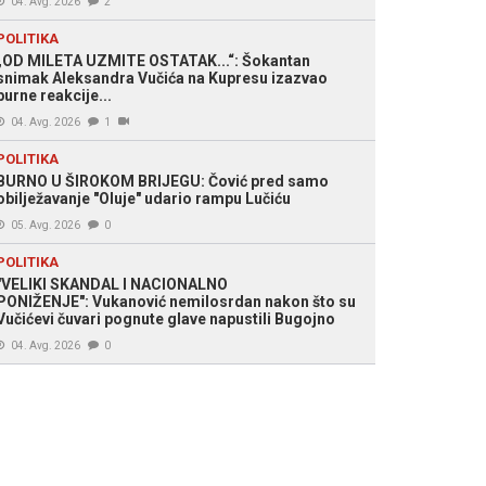
04. Avg. 2026
2
POLITIKA
„OD MILETA UZMITE OSTATAK...“: Šokantan
snimak Aleksandra Vučića na Kupresu izazvao
burne reakcije...
04. Avg. 2026
1
POLITIKA
BURNO U ŠIROKOM BRIJEGU: Čović pred samo
obilježavanje "Oluje" udario rampu Lučiću
05. Avg. 2026
0
POLITIKA
"VELIKI SKANDAL I NACIONALNO
PONIŽENJE": Vukanović nemilosrdan nakon što su
Vučićevi čuvari pognute glave napustili Bugojno
04. Avg. 2026
0