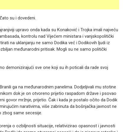
 Zato su i dovedeni.
jranjiviji upravo onda kada su Konaković i Trojka imali najveću
ambasada, kontrolu nad Vijećem ministara i vanjskopolitički
tirati na uklanjanju ne samo Dodika već i Dodikovih ljudi iz
zbiljan međunarodni pritisak. Mogli su ne samo politički
no demonizirajući sve one koji su ih poticali da rade svoj
 Branili ga na međunarodnim panelima. Dodjeljivali mu stotine
ornikom dok je on otvoreno prijetio raspadom države i psovao
ni govor mržnje, prijetio. Čak i kada je postalo očito da Dodik
 umirujućim narativima, više zabrinuta da bošnjačka javnost ne
go zbog same secesije.
a o ozbiljnosti situacije, relativizirao opasnost i javnosti