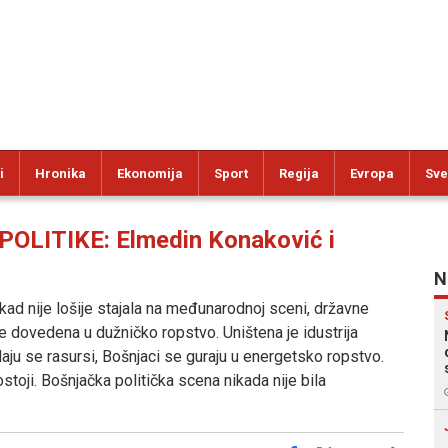
i
Hronika
Ekonomija
Sport
Regija
Evropa
Sve
LITIKE: Elmedin Konaković i
N
ikad nije lošije stajala na međunarodnoj sceni, državne
 je dovedena u dužničko ropstvo. Uništena je idustrija
daju se rasursi, Bošnjaci se guraju u energetsko ropstvo.
oji. Bošnjačka politička scena nikada nije bila