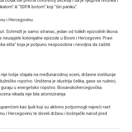
a Dodik ide prema otvorenoj secesiji i da je njegova retorika i
alom" ili "SDFA botom" koji "širi paniku".
snu i Hercegovinu.
zi. Schmidt je samo stranac, jedan od tolikih epizodnih likova
dne neuspjele kolonijalne epizode u Bosni i Hercegovini. Pravi
čka elita" koja je potpuno nesposobna i nevoljna da zaštiti
 nije lošije stajala na međunarodnoj sceni, državne institucije
dužničko ropstvo. Uništena je idustrija čelika, gase se rudnici,
 se guraju u energetsko ropstvo. Bosanskohercegovčka
cena nikada nije bila atomiziranija.
 upamćeni kao ljudi koji su aktivno potpomogli najveći rast
nu i Hercegovinu te doveli državu i bošnjački narod pred