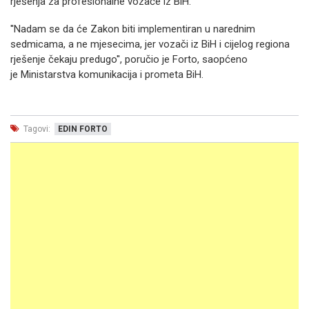
rješenja za profesionalne vozače iz BiH.
''Nadam se da će Zakon biti implementiran u narednim
sedmicama, a ne mjesecima, jer vozači iz BiH i cijelog regiona
rješenje čekaju predugo'', poručio je Forto, saopćeno
je Ministarstva komunikacija i prometa BiH.
Tagovi:
EDIN FORTO