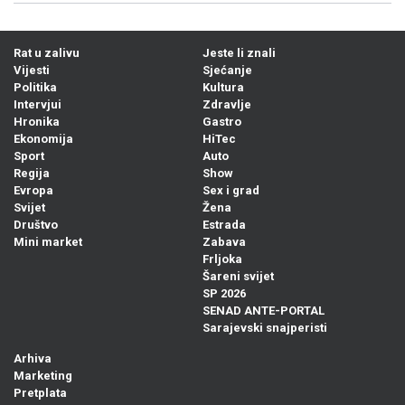
Rat u zalivu
Jeste li znali
Vijesti
Sjećanje
Politika
Kultura
Intervjui
Zdravlje
Hronika
Gastro
Ekonomija
HiTec
Sport
Auto
Regija
Show
Evropa
Sex i grad
Svijet
Žena
Društvo
Estrada
Mini market
Zabava
Frljoka
Šareni svijet
SP 2026
SENAD ANTE-PORTAL
Sarajevski snajperisti
Arhiva
Marketing
Pretplata