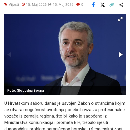
Vijesti
15. Maj 2026
15. Maj 2026
0
Facebook
X
Kopiraj link
Više
Foto: Slobodna Bosna
U Hrvatskom saboru danas je usvojen Zakon o strancima kojim
se otvara mogućnost uvođenja posebnih viza za profesionalne
vozače iz zemalja regiona, što bi, kako je saopćeno iz
Ministarstva komunikacija i prometa BiH, trebalo riješiti
dugogodišnji problem ograničenog boravka u šengenskoj zoni