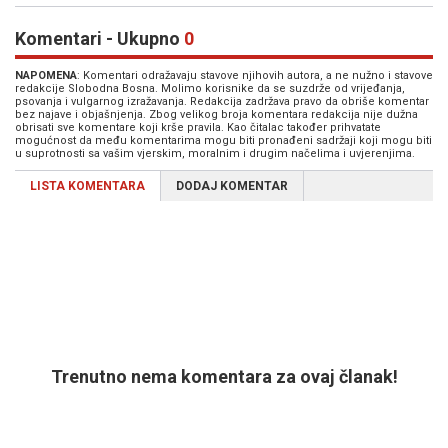
Komentari - Ukupno
0
NAPOMENA
: Komentari odražavaju stavove njihovih autora, a ne nužno i stavove
redakcije Slobodna Bosna. Molimo korisnike da se suzdrže od vrijeđanja,
psovanja i vulgarnog izražavanja. Redakcija zadržava pravo da obriše komentar
bez najave i objašnjenja. Zbog velikog broja komentara redakcija nije dužna
obrisati sve komentare koji krše pravila. Kao čitalac također prihvatate
mogućnost da među komentarima mogu biti pronađeni sadržaji koji mogu biti
u suprotnosti sa vašim vjerskim, moralnim i drugim načelima i uvjerenjima.
LISTA KOMENTARA
DODAJ KOMENTAR
Trenutno nema komentara za ovaj članak!