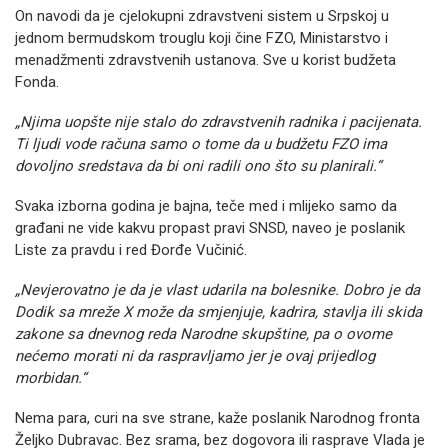
On navodi da je cjelokupni zdravstveni sistem u Srpskoj u
jednom bermudskom trouglu koji čine FZO, Ministarstvo i
menadžmenti zdravstvenih ustanova. Sve u korist budžeta
Fonda.
„Njima uopšte nije stalo do zdravstvenih radnika i pacijenata.
Ti ljudi vode računa samo o tome da u budžetu FZO ima
dovoljno sredstava da bi oni radili ono što su planirali.“
Svaka izborna godina je bajna, teče med i mlijeko samo da
građani ne vide kakvu propast pravi SNSD, naveo je poslanik
Liste za pravdu i red Đorđe Vučinić.
„Nevjerovatno je da je vlast udarila na bolesnike. Dobro je da
Dodik sa mreže X može da smjenjuje, kadrira, stavlja ili skida
zakone sa dnevnog reda Narodne skupštine, pa o ovome
nećemo morati ni da raspravljamo jer je ovaj prijedlog
morbidan.“
Nema para, curi na sve strane, kaže poslanik Narodnog fronta
Željko Dubravac. Bez srama, bez dogovora ili rasprave Vlada je