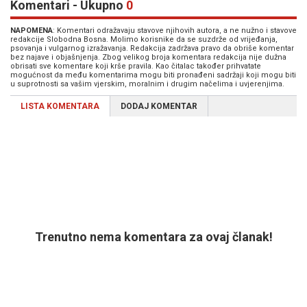
Komentari - Ukupno
0
NAPOMENA
: Komentari odražavaju stavove njihovih autora, a ne nužno i stavove
redakcije Slobodna Bosna. Molimo korisnike da se suzdrže od vrijeđanja,
psovanja i vulgarnog izražavanja. Redakcija zadržava pravo da obriše komentar
bez najave i objašnjenja. Zbog velikog broja komentara redakcija nije dužna
obrisati sve komentare koji krše pravila. Kao čitalac također prihvatate
mogućnost da među komentarima mogu biti pronađeni sadržaji koji mogu biti
u suprotnosti sa vašim vjerskim, moralnim i drugim načelima i uvjerenjima.
LISTA KOMENTARA
DODAJ KOMENTAR
Trenutno nema komentara za ovaj članak!