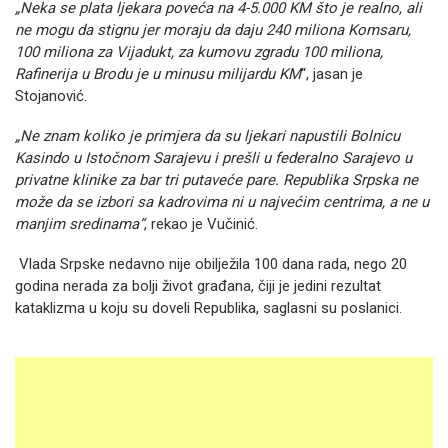
„Neka se plata ljekara poveća na 4-5.000 KM što je realno, ali
ne mogu da stignu jer moraju da daju 240 miliona Komsaru,
100 miliona za Vijadukt, za kumovu zgradu 100 miliona,
Rafinerija u Brodu je u minusu milijardu KM
“, jasan je
Stojanović.
„Ne znam koliko je primjera da su ljekari napustili Bolnicu
Kasindo u Istočnom Sarajevu i prešli u federalno Sarajevo u
privatne klinike za bar tri putaveće pare. Republika Srpska ne
može da se izbori sa kadrovima ni u najvećim centrima, a ne u
manjim sredinama“
, rekao je Vučinić.
Vlada Srpske nedavno nije obilježila 100 dana rada, nego 20
godina nerada za bolji život građana, čiji je jedini rezultat
kataklizma u koju su doveli Republika, saglasni su poslanici.