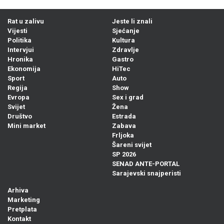
Rat u zalivu
Jeste li znali
Vijesti
Sjećanje
Politika
Kultura
Intervjui
Zdravlje
Hronika
Gastro
Ekonomija
HiTec
Sport
Auto
Regija
Show
Evropa
Sex i grad
Svijet
Žena
Društvo
Estrada
Mini market
Zabava
Frljoka
Šareni svijet
SP 2026
SENAD ANTE-PORTAL
Sarajevski snajperisti
Arhiva
Marketing
Pretplata
Kontakt