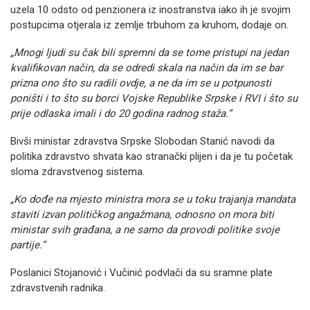
uzela 10 odsto od penzionera iz inostranstva iako ih je svojim
postupcima otjerala iz zemlje trbuhom za kruhom, dodaje on.
„Mnogi ljudi su čak bili spremni da se tome pristupi na jedan
kvalifikovan način, da se odredi skala na način da im se bar
prizna ono što su radili ovdje, a ne da im se u potpunosti
poništi i to što su borci Vojske Republike Srpske i RVI i što su
prije odlaska imali i do 20 godina radnog staža.“
Bivši ministar zdravstva Srpske Slobodan Stanić navodi da
politika zdravstvo shvata kao stranački plijen i da je tu početak
sloma zdravstvenog sistema.
„Ko dođe na mjesto ministra mora se u toku trajanja mandata
staviti izvan političkog angažmana, odnosno on mora biti
ministar svih građana, a ne samo da provodi politike svoje
partije.“
Poslanici Stojanović i Vučinić podvlači da su sramne plate
zdravstvenih radnika.