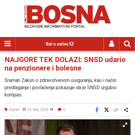
Rat u zalivu 💥
NAJGORE TEK DOLAZI: SNSD udario
na penzionere i bolesne
Sraman Zakon o zdravstvenom osiguranju, kao i način
predlaganja i povlačenja pokazuje da je SNSD izgubio
kompas.
Vijesti
16. Maj 2026
0
Facebook
X
Kopiraj link
Više