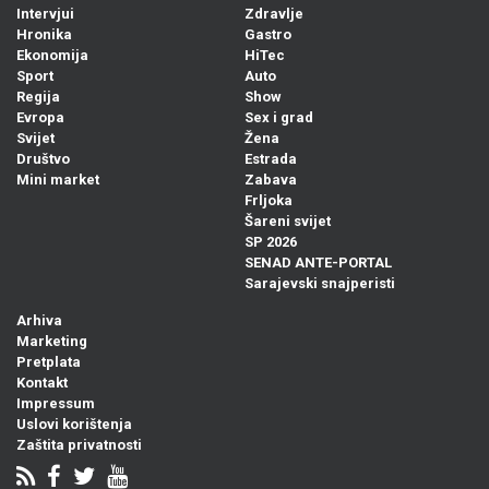
Intervjui
Zdravlje
Hronika
Gastro
Ekonomija
HiTec
Sport
Auto
Regija
Show
Evropa
Sex i grad
Svijet
Žena
Društvo
Estrada
Mini market
Zabava
Frljoka
Šareni svijet
SP 2026
SENAD ANTE-PORTAL
Sarajevski snajperisti
Arhiva
Marketing
Pretplata
Kontakt
Impressum
Uslovi korištenja
Zaštita privatnosti