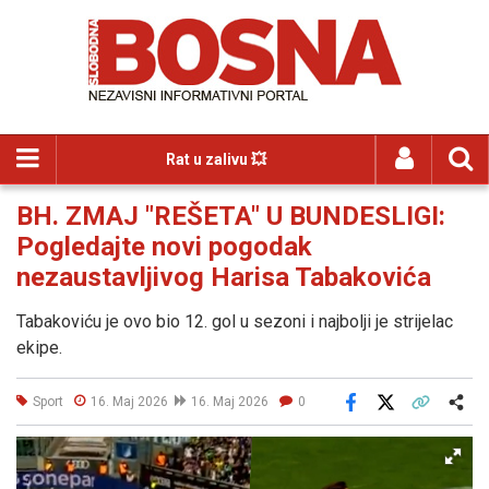
Rat u zalivu 💥
BH. ZMAJ "REŠETA" U BUNDESLIGI:
Pogledajte novi pogodak
nezaustavljivog Harisa Tabakovića
Tabakoviću je ovo bio 12. gol u sezoni i najbolji je strijelac
ekipe.
Sport
16. Maj 2026
16. Maj 2026
0
Facebook
X
Kopiraj link
Više