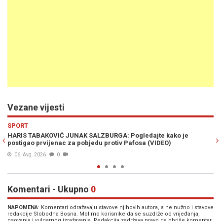
Vezane vijesti
Previous
N
SPORT
je
GOTOVO JE!: Haris Tabaković predstavljen u novom klubu,
zadužio legendarnu "devetku"
11. Jul. 2026
0
Komentari - Ukupno
0
NAPOMENA
: Komentari odražavaju stavove njihovih autora, a ne nužno i stavove
redakcije Slobodna Bosna. Molimo korisnike da se suzdrže od vrijeđanja,
psovanja i vulgarnog izražavanja. Redakcija zadržava pravo da obriše komentar