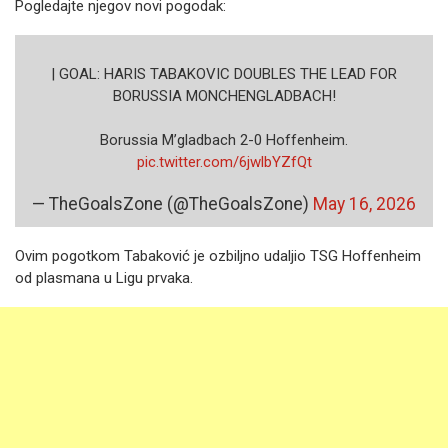
Pogledajte njegov novi pogodak:
| GOAL: HARIS TABAKOVIC DOUBLES THE LEAD FOR
BORUSSIA MONCHENGLADBACH!
Borussia M’gladbach 2-0 Hoffenheim.
pic.twitter.com/6jwlbYZfQt
— TheGoalsZone (@TheGoalsZone)
May 16, 2026
Ovim pogotkom Tabaković je ozbiljno udaljio TSG Hoffenheim
od plasmana u Ligu prvaka.