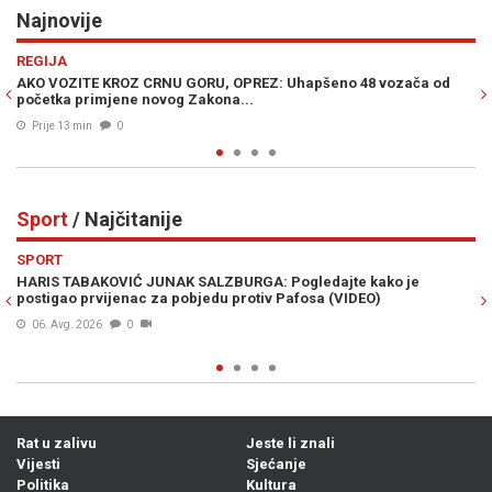
Najnovije
Previous
N
EKONOMIJA
8 vozača od
IZNENAĐUJUĆI REZULTATI: Oživjela Unska pruga, za vi
veliki broj putnika...
Prije 22 min
0
Sport
/ Najčitanije
Previous
N
SPORT
kako je
USRED RAZVODA SA ANOM IVANOVIĆ KUPIO VILU LJUBA
O)
Bastian Schweinsteiger iskeširao milione za novi dom
06. Avg. 2026
0
Rat u zalivu
Jeste li znali
Vijesti
Sjećanje
Politika
Kultura