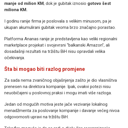
manje od milion KM
, dok je gubitak iznosio
gotovo šest
miliona KM.
I godinu ranije firma je poslovala s velikim minusom, pa je
ukupan akumulirani gubitak veoma brzo značajno porastao.
Platforma Ananas ranije je predstavljena kao veliki regionalni
marketplace projekat i svojevrsni “balkanski Amazon”, ali
dosadašnji rezultati na tržištu BiH nisu opravdali velika
očekivanja.
Šta bi mogao biti razlog promjene
Za sada nema zvaničnog objašnjenja zašto je dio vlasništva
prenesen na direktora kompanije. Ipak, ovakvi potezi nisu
neuobičajeni u poslovnoj praksi i mogu imati više razloga.
Jedan od mogućih motiva jeste jače vezivanje lokalnog
menadžmenta za poslovanje kompanije i davanje većeg nivoa
odgovornosti upravi na tržištu BiH.