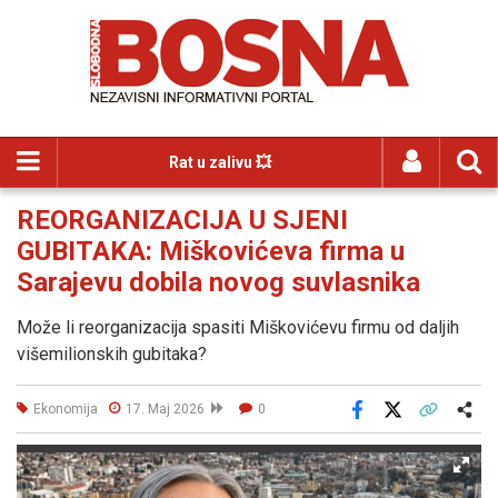
Rat u zalivu 💥
REORGANIZACIJA U SJENI
GUBITAKA: Miškovićeva firma u
Sarajevu dobila novog suvlasnika
Može li reorganizacija spasiti Miškovićevu firmu od daljih
višemilionskih gubitaka?
Ekonomija
17. Maj 2026
0
Facebook
X
Kopiraj link
Više