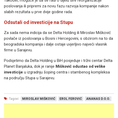
Također, moguće je da se radi o dijelu šire reorganizacije
poslovanja ili pripremi za novu fazu razvoja kompanije nakon
slabih rezultata u prve dvije godine rada.
Odsutali od investicije na Stupu
Za sada nema indicija da se Delta Holding ili Miroslav Mišković
povlače iz poslovanja u Bosni i Hercegovini, s obzirom na to da
beogradska kompanija i dalje ostaje uvjerljivo najveći vlasnik
firme u Sarajevu.
Podsjetimo da Delta Holding u BiH posjeduje i tržni centar Delta
Planet Banjaluka, dok je ranije
Mišković odustao od velike
investicije
u izgradnju šoping centra i stambenog kompleksa
na području Stupa u Sarajevu.
Tagovi:
MIROSLAV MIŠKOVIĆ
EROL FEROVIĆ
ANANAS D.O.O.