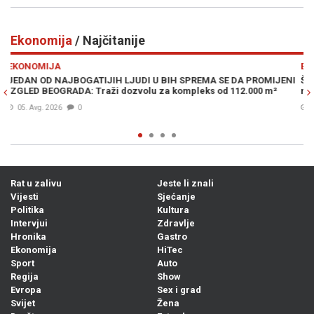
Ekonomija
/ Najčitanije
Previous
N
EKONOMIJA
OMIJENI
ŠTA SE IZA BRDA VALJA: Milioner iz Bosne i Hercegovine povl
 m²
milione iz banke u trenutku velikih investicija...
06. Avg. 2026
0
Rat u zalivu
Jeste li znali
Vijesti
Sjećanje
Politika
Kultura
Intervjui
Zdravlje
Hronika
Gastro
Ekonomija
HiTec
Sport
Auto
Regija
Show
Evropa
Sex i grad
Svijet
Žena