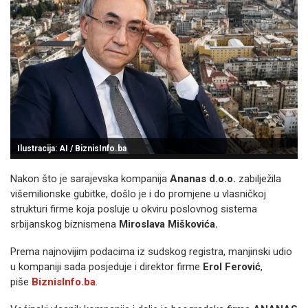
Ilustracija: AI / BiznisInfo.ba
Nakon što je sarajevska kompanija
Ananas d.o.o.
zabilježila
višemilionske gubitke, došlo je i do promjene u vlasničkoj
strukturi firme koja posluje u okviru poslovnog sistema
srbijanskog biznismena
Miroslava Miškovića.
Prema najnovijim podacima iz sudskog registra, manjinski udio
u kompaniji sada posjeduje i direktor firme
Erol Ferović
,
piše
BiznisInfo.ba
.