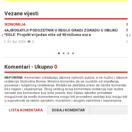
Vezane vijesti
Previous
N
EKONOMIJA
LIKU
NAJBOGATIJI BALKANSKI BIZNISMEN U PROBLEMIMA: U Saraj
gubi milione
18. Apr. 2026
0
Komentari - Ukupno
0
NAPOMENA
: Komentari odražavaju stavove njihovih autora, a ne nužno i stavove
redakcije Slobodna Bosna. Molimo korisnike da se suzdrže od vrijeđanja,
psovanja i vulgarnog izražavanja. Redakcija zadržava pravo da obriše komentar
bez najave i objašnjenja. Zbog velikog broja komentara redakcija nije dužna
obrisati sve komentare koji krše pravila. Kao čitalac također prihvatate
mogućnost da među komentarima mogu biti pronađeni sadržaji koji mogu biti
u suprotnosti sa vašim vjerskim, moralnim i drugim načelima i uvjerenjima.
LISTA KOMENTARA
DODAJ KOMENTAR