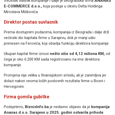
Većinski vlasnik kompanije i dalje je beogradska firma
ANANAS
E-COMMERCE d.o.o.,
koja posluje u okviru Delta Holdinga
Miroslava Miškovića.
Direktor postao suvlasnik
Prema dostupnim podacima, kompanija iz Beograda i dalje drži
većinski dio kapitala firme u Sarajevu, dok je manji udio
prenesen na Ferovića, koji obavlja funkciju direktora kompanije.
Ukupan kapital firme iznosi
nešto više od 4,12 miliona KM,
od
čega je oko 6.200 KM sada registrovano na ime direktora
kompanije.
Promjena nije velika u finansijskom smislu, ali je zanimljiva jer
dolazi nakon veoma loših poslovnih rezultata firme u Bosni i
Hercegovini.
Firma gomila gubitke
Podsjetimo,
BiznisInfo.ba
je nedavno objavio da je
kompanija
Ananas d.o.o. Sarajevo u 2025. godini ostvarila prihode