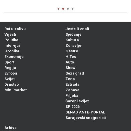
Rat u zalivu
Jeste li znali
Vijesti
Sjećanje
Politika
Kultura
Intervjui
Zdravlje
Hronika
Gastro
Ekonomija
HiTec
Sport
Auto
Regija
Show
Evropa
Sex i grad
Svijet
Žena
Društvo
Estrada
Mini market
Zabava
Frljoka
Šareni svijet
SP 2026
SENAD ANTE-PORTAL
Sarajevski snajperisti
Arhiva