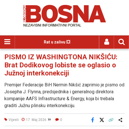
Rat u zalivu 💥
PISMO IZ WASHINGTONA NIKŠIĆU:
Brat Dodikovog lobiste se oglasio o
Južnoj interkonekciji
Premijer Federacije BiH Nermin Nikšić zaprimio je pismo od
Josepha J. Flynna, predsjednika i generalnog direktora
kompanije AAFS Infrastructure & Energy, koja bi trebala
graditi Južnu plinsku interkonekciju.
Vijesti
17. Maj 2026
0
Facebook
X
Kopiraj link
Više