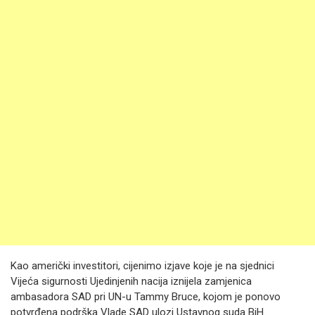
Kao američki investitori, cijenimo izjave koje je na sjednici
Vijeća sigurnosti Ujedinjenih nacija iznijela zamjenica
ambasadora SAD pri UN-u Tammy Bruce, kojom je ponovo
potvrđena podrška Vlade SAD ulozi Ustavnog suda BiH.