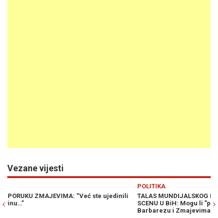
Vezane vijesti
Previous
N
POLITIKA
V
TALAS MUNDIJALSKOG POPULIZMA ZAPLJUSNUO POLITIČKU
N
SCENU U BiH: Mogu li "politički bh. fanaticosi" UKRASTI show
j
Barbarezu i Zmajevima?