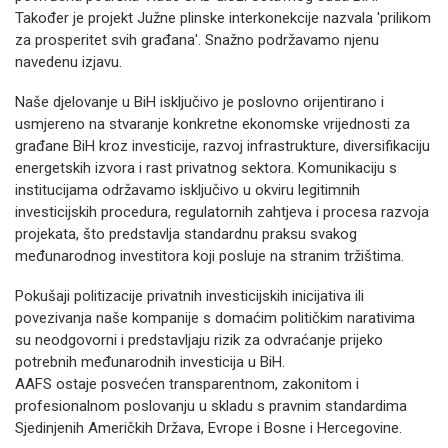
Također je projekt Južne plinske interkonekcije nazvala 'prilikom
za prosperitet svih građana'. Snažno podržavamo njenu
navedenu izjavu.
Naše djelovanje u BiH isključivo je poslovno orijentirano i
usmjereno na stvaranje konkretne ekonomske vrijednosti za
građane BiH kroz investicije, razvoj infrastrukture, diversifikaciju
energetskih izvora i rast privatnog sektora. Komunikaciju s
institucijama održavamo isključivo u okviru legitimnih
investicijskih procedura, regulatornih zahtjeva i procesa razvoja
projekata, što predstavlja standardnu praksu svakog
međunarodnog investitora koji posluje na stranim tržištima.
Pokušaji politizacije privatnih investicijskih inicijativa ili
povezivanja naše kompanije s domaćim političkim narativima
su neodgovorni i predstavljaju rizik za odvraćanje prijeko
potrebnih međunarodnih investicija u BiH.
AAFS ostaje posvećen transparentnom, zakonitom i
profesionalnom poslovanju u skladu s pravnim standardima
Sjedinjenih Američkih Država, Evrope i Bosne i Hercegovine.