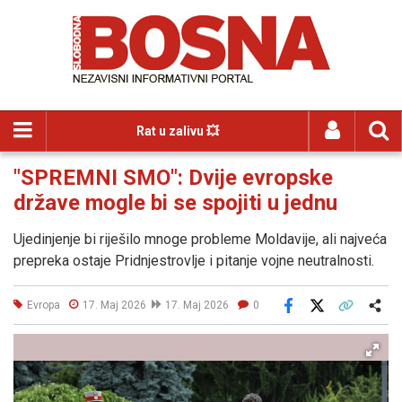
Rat u zalivu 💥
"SPREMNI SMO": Dvije evropske
države mogle bi se spojiti u jednu
Ujedinjenje bi riješilo mnoge probleme Moldavije, ali najveća
prepreka ostaje Pridnjestrovlje i pitanje vojne neutralnosti.
Evropa
17. Maj 2026
17. Maj 2026
0
Facebook
X
Kopiraj link
Više