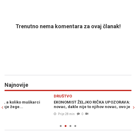
Trenutno nema komentara za ovaj članak!
Najnovije
Previous
N
DRUŠTVO
R
EKONOMIST ŽELJKO RIČKA UPOZORAVA: "Stranke koriste javni
D
novac, dakle nije to njihov novac, ovo je zloupotreba..."
Ad
od
Prije 28 min
0