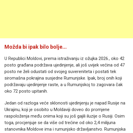
Možda bi ipak bilo bolje...
U Republici Moldovi, prema istraživanju iz ožujka 2026., oko 42
posto građana podržava ujedinjenje, ali još uvijek većina od 47
posto ne želi odustati od svojeg suvereniteta i postati tek
siromašna pokrajina susjedne Rumunjske. Ipak, broj onih koji
podržavaju ujedinjenje raste, a u Rumunjskoj to zagovara čak
oko 72 posto upitanih.
Jedan od razloga veće sklonosti ujedinjenju je napad Rusije na
Ukrajinu, koji je osobito u Moldaviji doveo do promjene
raspoloženja među onima koji su još gajili iluzije o Rusiji. Osim
toga, procjenjuje se da više od trećine od oko 2,4 milijuna
stanovnika Moldove ima i rumunjsko državljanstvo. Rumunjska