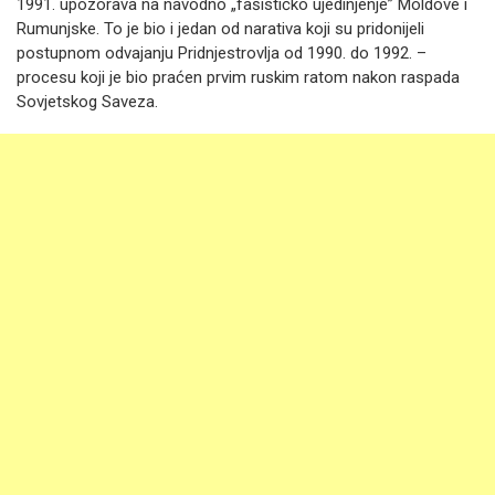
1991. upozorava na navodno „fašističko ujedinjenje” Moldove i
Rumunjske. To je bio i jedan od narativa koji su pridonijeli
postupnom odvajanju Pridnjestrovlja od 1990. do 1992. –
procesu koji je bio praćen prvim ruskim ratom nakon raspada
Sovjetskog Saveza.