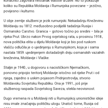
konačnici zagovara nestanak vlastite države. No to pokazuje
koliko su Republika Moldavija i Rumunjska povezane – jezično,
povijesno i kulturno.
U obje zemlje službeni je jezik rumunjski. Nekadašnju Kneževinu
Moldaviju su 1812. međusobno podijelili tadašnja Rusija i
Osmansko Carstvo. Granica – gotovo točno po sredini – bila je
rijeka Prut. Ubrzo nakon Prvog svjetskog rata, u prosincu 1918.,
nova politička elita u dijelu Moldavije koji je bio pod ruskom
vlašću odlučila je o ujedinjenju s Rumunjskom, koja je i sama
nastala 1859. ujedinjenjem dotadašnjih dviju osmanskih vazalnih
kneževina, Moldavije i Vlaške.
Staljin je 1940., u dogovoru s nacističkom Njemačkom,
ponovno pripojio teritorij Moldavije istočno od rijeke Prut i od
njega, zajedno s uskim pojasom Pridnjestrovlja, stvorio
Moldavsku Sovjetsku Republiku. Ona je 1991., još prije
službenog raspada Sovjetskog Saveza, stekla neovisnost.
Dugo vremena ni u Moldaviji niti u Rumunjskoj unionističke ideje
nisu imale značajniju političku ulogu. Unatoč tome, Rusija od