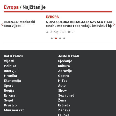
Evropa
/ Najčitanije
Previous
N
EVROPA
E
NOVA ODLUKA KREMLJA IZAZVALA HAOS U RUSIJI: Građani u
Č
strahu masovno rasprodaju imovinu i bježe iz zemlje
u 
05. Avg. 2026
0
Rat u zalivu
Jeste li znali
Vijesti
Sjećanje
Politika
Kultura
Intervjui
Zdravlje
Hronika
Gastro
Ekonomija
HiTec
Sport
Auto
Regija
Show
Evropa
Sex i grad
Svijet
Žena
Društvo
Estrada
Mini market
Zabava
Frljoka