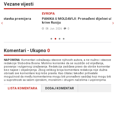
Vezane vijesti
Previous
N
EVROPA
E
PANIKA U MOLDAVIJI: Pronađeni dijelovi ukrajinskog drona, vlasti
GE
krive Rusiju
gr
ZA
08. Jun. 2026
0
Komentari - Ukupno
0
NAPOMENA
: Komentari odražavaju stavove njihovih autora, a ne nužno i stavove
redakcije Slobodna Bosna. Molimo korisnike da se suzdrže od vrijeđanja,
psovanja i vulgarnog izražavanja. Redakcija zadržava pravo da obriše komentar
bez najave i objašnjenja. Zbog velikog broja komentara redakcija nije dužna
obrisati sve komentare koji krše pravila. Kao čitalac također prihvatate
mogućnost da među komentarima mogu biti pronađeni sadržaji koji mogu biti
u suprotnosti sa vašim vjerskim, moralnim i drugim načelima i uvjerenjima.
LISTA KOMENTARA
DODAJ KOMENTAR