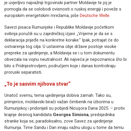
je uvjerljivo najvažniji trgovinski partner Moldavije te joj je
pomogla da se oslobodi ovisnosti o ruskoj energiji i poveže s
europskim energetskim mrežama, piše
Deutsche Welle.
Savezi pisaca Rumunjske i Republike Moldavije početkom
svibnja poručili su u zajedničkoj izjavi: „Vrijeme je da se s
deklaracija prijeđe na konkretne korake.” Ipak, potrajat će do
ostvarenja tog cilja. U ustavima obje države postoje visoke
prepreke za ujedinjenje, a Moldavija se i u tom dokumentu
obvezala na vojnu neutralnost. Ali najveća je nepoznanica što bi
bilo s Pridnjestrovljem, područjem koje i danas kontroliraju
proruski separatisti.
„To je sasvim njihova stvar”
Unatoč svemu, tema ujedinjenja dobiva zamah. Tako su,
primjerice, moldavski birači važan čimbenik na izborima u
Rumunjskoj i pridonijeli su pobjedi Nicușora Dana 2025. – protiv
krajnje desnog kandidata
Georgea Simiona
, predsjednika
stranke koja se, paradoksalno, zove Savez za ujedinjenje
Rumunja. Time Sandu i Dan imaju važnu ulogu u tome da temu