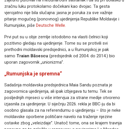
zajedno putovali na međunarodni sastanak i da su pri dolasku u
zračnu luku protokolarno dočekani kao dvojac. Ta gesta
vjerojatno nije bila slučajna: jasna je poruka za sve važnije
pitanje mogućeg (ponovnog) ujedinjenja Republike Moldavije i
Rumunjske, piše
Deutsche Welle.
Prvi put su u obje zemlje istodobno na vlasti čelnici koji
pozitivno gledaju na ujedinjenje. Tome su se protivili svi
prethodni moldavski predsjednici, a u Rumunjskoj je pak
samo
Traian Băsescu
(predsjednik od 2004. do 2014.) bio
uporan zagovornik „unionizma”.
„Rumunjska je spremna”
Sadašnja moldavska predsjednica Maia Sandu poznata je
zagovornica ujedinjenja, ali ipak izbjegava tu temu. Tek se
posljednjih mjeseci u više intervjua za strane medije otvoreno
izjasnila za ujedinjenje. U siječnju 2026. rekla je BBC‑ju da bi
osobno glasala za na referendumu o ujedinjenju – što je neke
moldavske oporbene političare navelo na traženje njezine
ostavke zbog „veleizdaje”. Unatoč tome, ona se krajem travnja