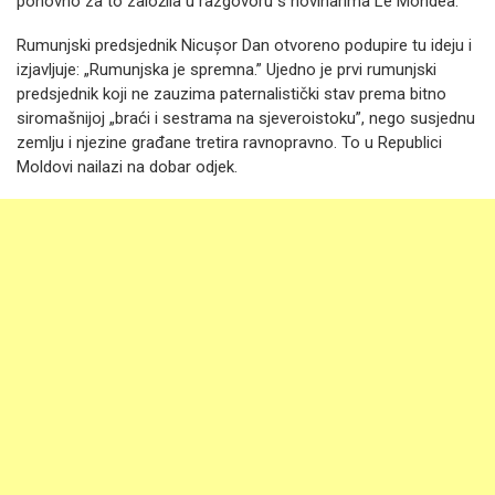
ponovno za to založila u razgovoru s novinarima Le Mondea.
Rumunjski predsjednik Nicușor Dan otvoreno podupire tu ideju i
izjavljuje: „Rumunjska je spremna.” Ujedno je prvi rumunjski
predsjednik koji ne zauzima paternalistički stav prema bitno
siromašnijoj „braći i sestrama na sjeveroistoku”, nego susjednu
zemlju i njezine građane tretira ravnopravno. To u Republici
Moldovi nailazi na dobar odjek.