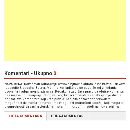
Komentari - Ukupno
0
NAPOMENA
: Komentari odražavaju stavove njihovih autora, a ne nužno i stavove
redakcije Slobodna Bosna. Molimo korisnike da se suzdrže od vrijeđanja,
psovanja i vulgarnog izražavanja. Redakcija zadržava pravo da obriše komentar
bez najave i objašnjenja. Zbog velikog broja komentara redakcija nije dužna
obrisati sve komentare koji krše pravila. Kao čitalac također prihvatate
mogućnost da među komentarima mogu biti pronađeni sadržaji koji mogu biti
u suprotnosti sa vašim vjerskim, moralnim i drugim načelima i uvjerenjima.
LISTA KOMENTARA
DODAJ KOMENTAR