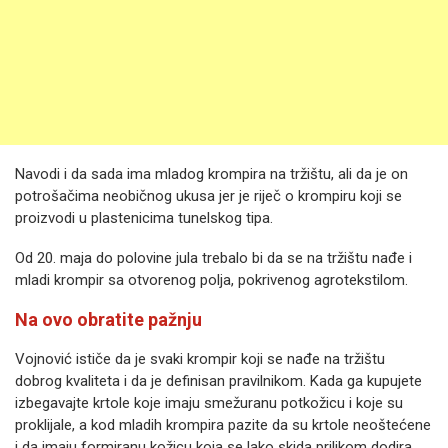
Navodi i da sada ima mladog krompira na tržištu, ali da je on
potrošačima neobičnog ukusa jer je riječ o krompiru koji se
proizvodi u plastenicima tunelskog tipa.
Od 20. maja do polovine jula trebalo bi da se na tržištu nađe i
mladi krompir sa otvorenog polja, pokrivenog agrotekstilom.
Na ovo obratite pažnju
Vojnović ističe da je svaki krompir koji se nađe na tržištu
dobrog kvaliteta i da je definisan pravilnikom. Kada ga kupujete
izbegavajte krtole koje imaju smežuranu potkožicu i koje su
proklijale, a kod mladih krompira pazite da su krtole neoštećene
i da imaju formiranu kožicu koja se lako skida prilikom dodira.