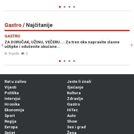
Gastro
/ Najčitanije
Previous
N
GASTRO
apravite slasne
RECEPT STARI UVIJEK PALI: Na brzinu napravite izv
od tikvica, i ne zaboravite jogurt...
07. Avg. 2026
0
Rat u zalivu
Jeste li znali
Vijesti
Sjećanje
Politika
Kultura
Intervjui
Zdravlje
Hronika
Gastro
Ekonomija
HiTec
Sport
Auto
Regija
Show
Evropa
Sex i grad
Svijet
Žena