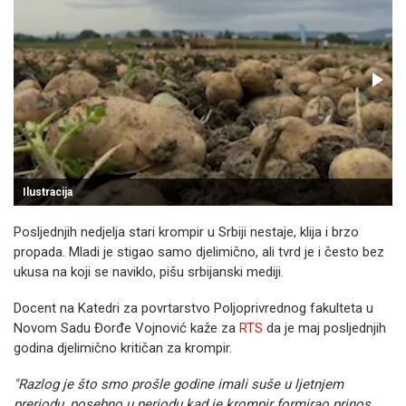
Ilustracija
I
Posljednjih nedjelja stari krompir u Srbiji nestaje, klija i brzo
propada. Mladi je stigao samo djelimično, ali tvrd je i često bez
ukusa na koji se naviklo, pišu srbijanski mediji.
Docent na Katedri za povrtarstvo Poljoprivrednog fakulteta u
Novom Sadu Đorđe Vojnović kaže za
RTS
da je maj posljednjih
godina djelimično kritičan za krompir.
"Razlog je što smo prošle godine imali suše u ljetnjem
preriodu, posebno u periodu kad je krompir formirao prinos.