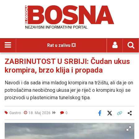
Rat u zalivu 💥
ZABRINUTOST U SRBIJI: Čudan ukus
krompira, brzo klija i propada
Navodi i da sada ima mladog krompira na tržištu, ali da je on
potrošačima neobičnog ukusa jer je riječ o krompiru koji se
proizvodi u plastenicima tunelskog tipa.
Gastro
18. Maj 2026
0
Facebook
X
Kopiraj link
Više