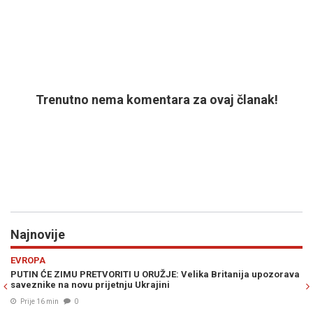
Trenutno nema komentara za ovaj članak!
Najnovije
Previous
N
REGIJA
ija upozorava
SELAK RASPUDIĆ ŽESTOKO UDARILA NA PLENKOVIĆA: "Ov
trenutak kada cijela Vlada treba pasti!"
Prije 27 min
0