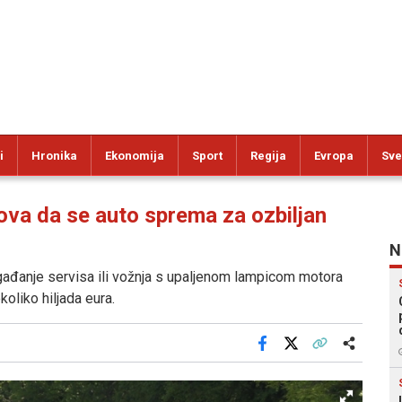
i
Hronika
Ekonomija
Sport
Regija
Evropa
Sve
a da se auto sprema za ozbiljan
N
dgađanje servisa ili vožnja s upaljenom lampicom motora
oliko hiljada eura.
Facebook
X
Kopiraj link
Više