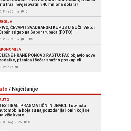
mu traži nevjerovatnih 40 miliona dolara!
Prije 50 min
0
REGIJA
PIVO, ĆEVAPI I SVADBARSKI KUPUS U GUČI: Viktor
Orbán stigao na Sabor trubača (FOTO)
Prije 59 min
0
EKONOMIJA
CIJENE HRANE PONOVO RASTU: FAO objavio nove
podatke, pšenica i šećer snažno poskupjeli
Prije 1h
0
uto
/ Najčitanije
AUTO
TESTIRALI PRAGMATIČNI NIJEMCI: Top-lista
automobila koja su najpouzdanija i onih koji se
najviše kvare...
05. Avg. 2026
0