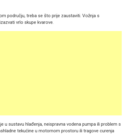
m području, treba se što prije zaustaviti. Vožnja s
izazvati vrlo skupe kvarove.
je u sustavu hlađenja, neispravna vodena pumpa ili problem s
ashladne tekućine u motornom prostoru ili tragove curenja