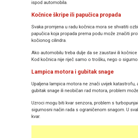
ispod automobila.
Kočnice škripe ili papučica propada
Svaka promjena u radu kočnica mora se shvatiti ozbil
papučica koja propada prema podu može značiti prob
kočionog cilindra.
Ako automobilu treba dulje da se zaustavi ili kočnice 
Kod kočnica nije riječ samo o trošku, nego o sigurnos
Lampica motora i gubitak snage
Upaljena lampica motora ne znači uvijek katastrofu, ali
gubitak snage ili neobičan rad motora, problem može bi
Uzroci mogu biti kvar senzora, problem s turbopunja
sigurnosni način rada s ograničenom snagom. U svako
kvar.