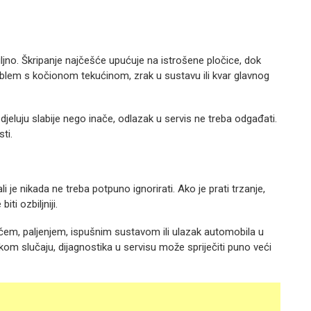
jno. Škripanje najčešće upućuje na istrošene pločice, dok
lem s kočionom tekućinom, zrak u sustavu ili kvar glavnog
djeluju slabije nego inače, odlazak u servis ne treba odgađati.
ti.
 je nikada ne treba potpuno ignorirati. Ako je prati trzanje,
ti ozbiljniji.
čem, paljenjem, ispušnim sustavom ili ulazak automobila u
m slučaju, dijagnostika u servisu može spriječiti puno veći