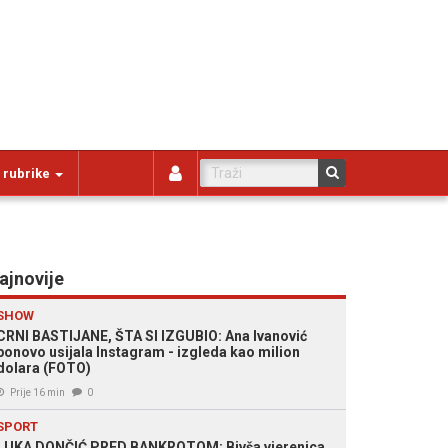
 rubrike
ajnovije
SHOW
CRNI BASTIJANE, ŠTA SI IZGUBIO: Ana Ivanović
ponovo usijala Instagram - izgleda kao milion
dolara (FOTO)
Prije 16 min
0
SPORT
LUKA DONČIĆ PRED BANKROTOM: Bivša vjerenica