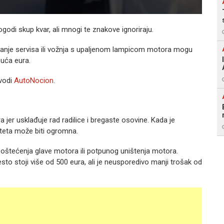
odi skup kvar, ali mnogi te znakove ignoriraju.
ađanje servisa ili vožnja s upaljenom lampicom motora mogu
suća eura.
avodi
AutoNocion
.
 jer usklađuje rad radilice i bregaste osovine. Kada je
 šteta može biti ogromna.
, oštećenja glave motora ili potpunog uništenja motora.
to stoji više od 500 eura, ali je neusporedivo manji trošak od