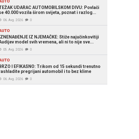
AUTO
TEŽAK UDARAC AUTOMOBILSKOM DIVU: Povlači
se 40.000 vozila širom svijeta, poznat i razlog...
06. Avg. 2026
0
AUTO
IZNENAĐENJE IZ NJEMAČKE: Stiže najučinkovitiji
Audijev model svih vremena, ali ni to nije sve...
05. Avg. 2026
0
AUTO
BRZO I EFIKASNO: Trikom od 15 sekundi trenutno
rashladite pregrijani automobil i to bez klime
06. Avg. 2026
0