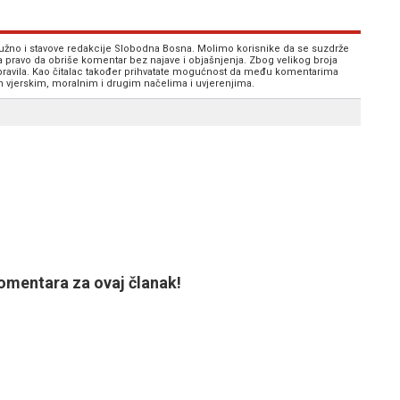
 nužno i stavove redakcije Slobodna Bosna. Molimo korisnike da se suzdrže
va pravo da obriše komentar bez najave i objašnjenja. Zbog velikog broja
 pravila. Kao čitalac također prihvatate mogućnost da među komentarima
im vjerskim, moralnim i drugim načelima i uvjerenjima.
mentara za ovaj članak!