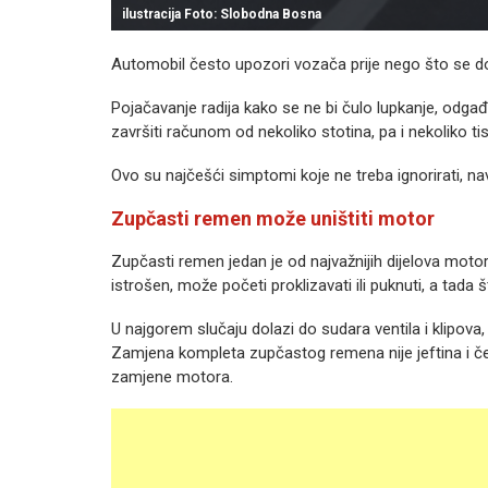
ilustracija Foto: Slobodna Bosna
Automobil često upozori vozača prije nego što se dog
Pojačavanje radija kako se ne bi čulo lupkanje, odg
završiti računom od nekoliko stotina, pa i nekoliko ti
Ovo su najčešći simptomi koje ne treba ignorirati, n
Zupčasti remen može uništiti motor
Zupčasti remen jedan je od najvažnijih dijelova motora
istrošen, može početi proklizavati ili puknuti, a tada
U najgorem slučaju dolazi do sudara ventila i klipova
Zamjena kompleta zupčastog remena nije jeftina i čes
zamjene motora.