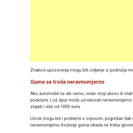
Znakovi upozorenja mogu biti cviljenje iz područja mo
Gume se troše neravnomjerno
Ako automobil ne ide ravno, volan stoji ukoso ili stal
podešeni. Loš špur može uzrokovati neravnomjerno 
stajati i više od 1000 eura.
Uzrok mogu biti i problemi s ovjesom, pogrešan tlak 
neravnomjerno trošenje guma nikada ne treba ignorir