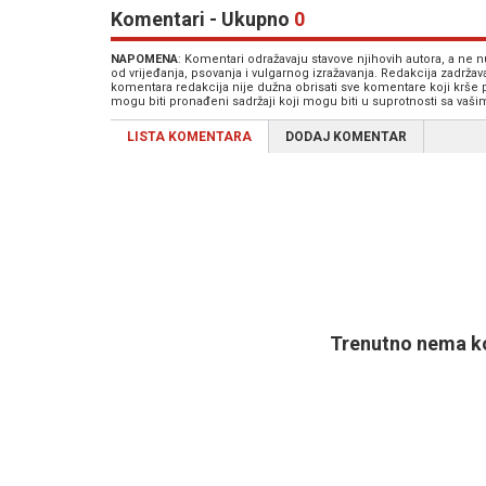
Komentari - Ukupno
0
NAPOMENA
: Komentari odražavaju stavove njihovih autora, a ne
od vrijeđanja, psovanja i vulgarnog izražavanja. Redakcija zadrža
komentara redakcija nije dužna obrisati sve komentare koji krše
mogu biti pronađeni sadržaji koji mogu biti u suprotnosti sa vaš
LISTA KOMENTARA
DODAJ KOMENTAR
Trenutno nema ko