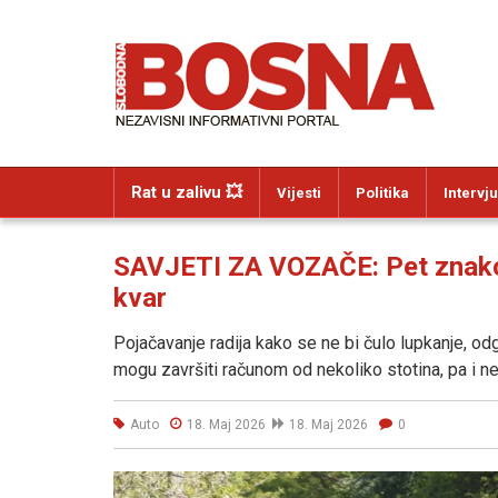
Rat u zalivu 💥
Vijesti
Politika
Intervju
SAVJETI ZA VOZAČE: Pet znakov
kvar
Pojačavanje radija kako se ne bi čulo lupkanje, o
mogu završiti računom od nekoliko stotina, pa i nek
Auto
18. Maj 2026
18. Maj 2026
0