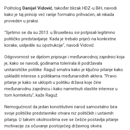
Politolog
Danijel Vidović
, također blizak HDZ-u BiH, navodi
kako je taj princip već ranije formalno prihvaćen, ali nikada
proveden u praksi.
"Sjetimo se da su 2013. u Bruxellesu svi potpisali legitimno
političko predstavljanje. Kada je trebalo prijeći na konkretne
korake, uslijedile su opstrukcije", navodi Vidović.
Odgovornost se dijelom pripisuje i međunarodnoj zajednici koja
je, kako se navodi, godinama tolerirala ili podržavala
unitarističke politike. Raguž smatra kako je ključno pitanje kako
uskladiti interese s politikama međunarodnih aktera. "Pravo
pitanje je kako se uklopiti u politiku država koje čine
međunarodnu zajednicu i kako nametnuti vlastite interese u
tom kontekstu", kaže Raguž.
Nemogućnost da jedan konstitutivni narod samostalno bira
svoje političke predstavnike otvara niz političkih i ustavnih
pitanja. U takvim okolnostima sve se češće postavlja pitanje
motivacije za očuvanje postojećeg državnog okvira.