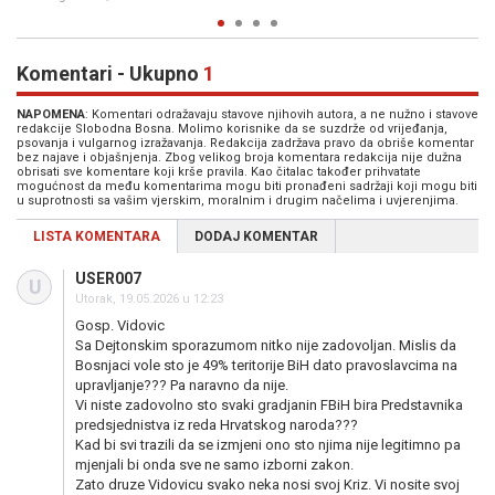
Komentari - Ukupno
1
NAPOMENA
: Komentari odražavaju stavove njihovih autora, a ne nužno i stavove
redakcije Slobodna Bosna. Molimo korisnike da se suzdrže od vrijeđanja,
psovanja i vulgarnog izražavanja. Redakcija zadržava pravo da obriše komentar
bez najave i objašnjenja. Zbog velikog broja komentara redakcija nije dužna
obrisati sve komentare koji krše pravila. Kao čitalac također prihvatate
mogućnost da među komentarima mogu biti pronađeni sadržaji koji mogu biti
u suprotnosti sa vašim vjerskim, moralnim i drugim načelima i uvjerenjima.
LISTA KOMENTARA
DODAJ KOMENTAR
USER007
U
Utorak, 19.05.2026 u 12:23
Gosp. Vidovic
Sa Dejtonskim sporazumom nitko nije zadovoljan. Mislis da
Bosnjaci vole sto je 49% teritorije BiH dato pravoslavcima na
upravljanje??? Pa naravno da nije.
Vi niste zadovolno sto svaki gradjanin FBiH bira Predstavnika
predsjednistva iz reda Hrvatskog naroda???
Kad bi svi trazili da se izmjeni ono sto njima nije legitimno pa
mjenjali bi onda sve ne samo izborni zakon.
Zato druze Vidovicu svako neka nosi svoj Kriz. Vi nosite svoj