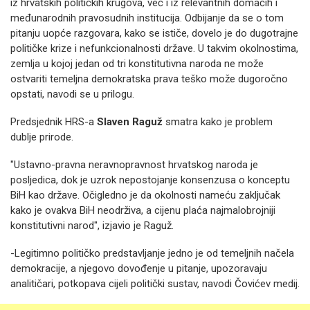
iz hrvatskih političkih krugova, već i iz relevantnih domaćih i
međunarodnih pravosudnih institucija. Odbijanje da se o tom
pitanju uopće razgovara, kako se ističe, dovelo je do dugotrajne
političke krize i nefunkcionalnosti države. U takvim okolnostima,
zemlja u kojoj jedan od tri konstitutivna naroda ne može
ostvariti temeljna demokratska prava teško može dugoročno
opstati, navodi se u prilogu.
Predsjednik HRS-a
Slaven Raguž
smatra kako je problem
dublje prirode.
"Ustavno-pravna neravnopravnost hrvatskog naroda je
posljedica, dok je uzrok nepostojanje konsenzusa o konceptu
BiH kao države. Očigledno je da okolnosti nameću zaključak
kako je ovakva BiH neodrživa, a cijenu plaća najmalobrojniji
konstitutivni narod", izjavio je Raguž.
-Legitimno političko predstavljanje jedno je od temeljnih načela
demokracije, a njegovo dovođenje u pitanje, upozoravaju
analitičari, potkopava cijeli politički sustav, navodi Čovićev medij.