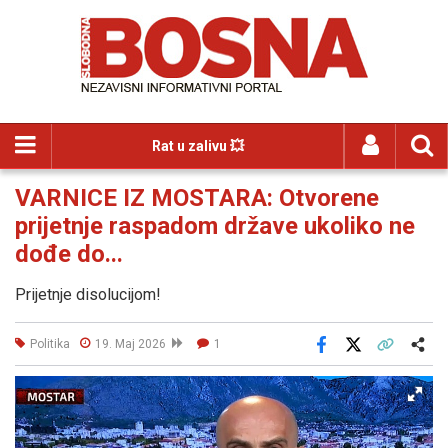
Rat u zalivu 💥
VARNICE IZ MOSTARA: Otvorene
prijetnje raspadom države ukoliko ne
dođe do...
Prijetnje disolucijom!
Politika
19. Maj 2026
1
Facebook
X
Kopiraj link
Više