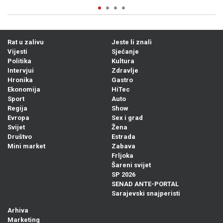
Rat u zalivu
Jeste li znali
Vijesti
Sjećanje
Politika
Kultura
Intervjui
Zdravlje
Hronika
Gastro
Ekonomija
HiTec
Sport
Auto
Regija
Show
Evropa
Sex i grad
Svijet
Žena
Društvo
Estrada
Mini market
Zabava
Frljoka
Šareni svijet
SP 2026
SENAD ANTE-PORTAL
Sarajevski snajperisti
Arhiva
Marketing