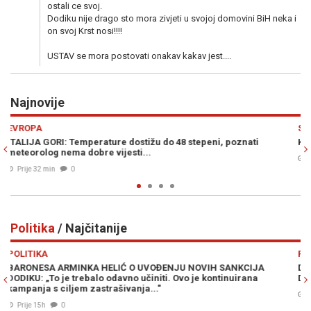
ostali ce svoj.
Dodiku nije drago sto mora zivjeti u svojoj domovini BiH neka i
on svoj Krst nosi!!!!
USTAV se mora postovati onakav kakav jest....
Najnovije
Previous
N
SPORT
KLUB ZAVIJEN U CRNO: Poznati sportista umro od toplotnog ud
Prije 35 min
0
Politika
/ Najčitanije
Previous
N
POLITIKA
A
DRAMA U WASHINGTONU: Kongresmeni traže vraćanje Milora
Dodika na "crnu listu", ali ni to nije sve...
07. Avg. 2026
1