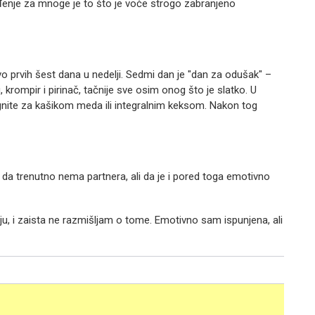
nađenje za mnoge je to što je voće strogo zabranjeno
učivo prvih šest dana u nedelji. Sedmi dan je "dan za odušak" –
krompir i pirinač, tačnije sve osim onog što je slatko. U
egnite za kašikom meda ili integralnim keksom. Nakon tog
da trenutno nema partnera, ali da je i pored toga emotivno
ju, i zaista ne razmišljam o tome. Emotivno sam ispunjena, ali