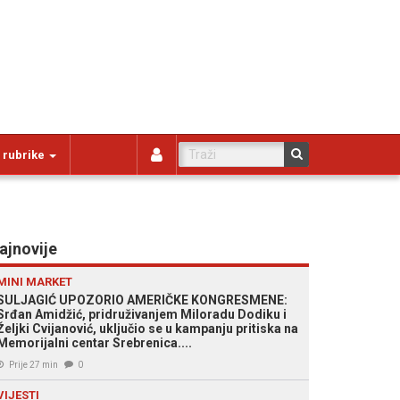
 rubrike
ajnovije
MINI MARKET
SULJAGIĆ UPOZORIO AMERIČKE KONGRESMENE:
Srđan Amidžić, pridruživanjem Miloradu Dodiku i
Željki Cvijanović, uključio se u kampanju pritiska na
Memorijalni centar Srebrenica....
Prije 27 min
0
VIJESTI