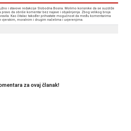
 nužno i stavove redakcije Slobodna Bosna. Molimo korisnike da se suzdrže
va pravo da obriše komentar bez najave i objašnjenja. Zbog velikog broja
 pravila. Kao čitalac također prihvatate mogućnost da među komentarima
im vjerskim, moralnim i drugim načelima i uvjerenjima.
mentara za ovaj članak!