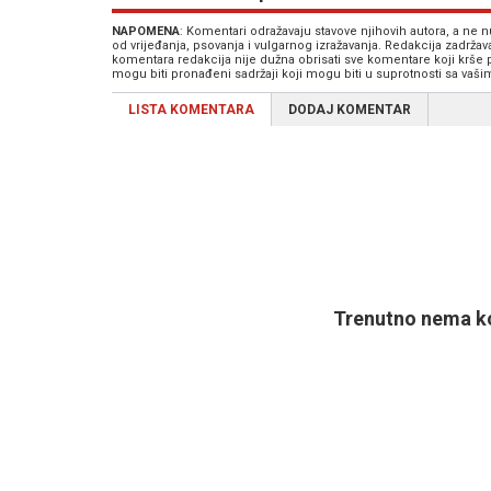
NAPOMENA
: Komentari odražavaju stavove njihovih autora, a ne
od vrijeđanja, psovanja i vulgarnog izražavanja. Redakcija zadrža
komentara redakcija nije dužna obrisati sve komentare koji krše
mogu biti pronađeni sadržaji koji mogu biti u suprotnosti sa vaš
LISTA KOMENTARA
DODAJ KOMENTAR
Trenutno nema ko