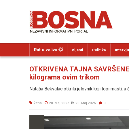
Rat u zalivu 💥
Vijesti
Politika
Intervju
OTKRIVENA TAJNA SAVRŠENE LI
kilograma ovim trikom
Nataša Bekvalac otkrila jelovnik koji topi masti, a
Žena
20. Maj 2026
20. Maj 2026
0