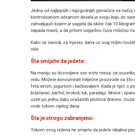
Jedna od najljepših i najzgodnijih pjevačica na našoj
kontrolisanom ishranom dovela je svoju liniju do savr
zahvaljujući kojem je uspjela da skine čak 10 kilogram
napada masti, a da pritom uspješno čuva mišićnu mas
Kako se navodi, za mjesec dana uz ovaj režim možete
više.
Šta smijete da jedete:
Na meniju su dozvoljene sve vrste mesa, sa izuzetk
redu. Možete konzumirati mliječne proizvode sa što ma
feta sirom, jogurtom i kačkavaljem. Kada je riječ o po
krastavac, karfiol, brokoli, luk, paradajz, tikvice i s
uzeti po jednu šaku orašastih plodova dnevno. Izuzetn
vode tokom cijelog dana.
Šta je strogo zabranjeno:
Tokom ovog režima ne smijete da jedete nikakva peciva,