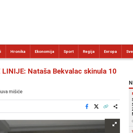
i
Hronika
Ekonomija
Sport
Regija
Evropa
Sve
NIJE: Nataša Bekvalac skinula 10
N
 čuva mišiće
Facebook
X
Kopiraj link
Više