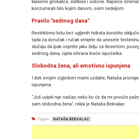
klasične grickalice, slatkiše i sokove. Najveće izne
konzumirati bilo kojim danom, osim nedeljom.
Pravilo "sedmog dana"
Restriktivnu listu bez ugljenih hidrata koristite isklj
tada za doručak i ručak smijete da unesete testeninu, 
slučaju da ipak osjetite jaku želju za desertom, pos
sedmog dana, cijela ishrana kreće ispočetka.
Slobodna žena, ali emotivno ispunjena
I dok svojim izgledom mami uzdahe, Nataša priznaje 
ispunjena.
"Još uvijek nije naišao neko ko će da mi privuče pažn
sam slobodna žena", rekla je Nataša Bekvalac.
Tagovi:
NATAŠA BEKVALAC