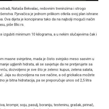
 estradi, Nataša Bekvalac, redovnim treninzima i strogo
šenstva. Pjevačica je jednom prilikom otkrila svoj plan ishrane
a. Ova dijeta je koncipirana tako da na najbolji mogući način
u, piše Blic.rs.
 izgubiti minimum 10 kilograma, a u nekim slučajevima čak i
om masne svinjetine, mada je čisto svinjsko meso sasvim u
nje ugljenih hidrata, ali se savjetuje da ne pretjerujete sa
vrću, dozvoljeno je sve što je zeleno: kupus, zelena salata,
panać. Jaja su dozvoljena na sve načine, a od grickalica možete
o je bitna hidratacija, pa se preporučuje unos od 2,5 litra
 krompir, soju, pasulj, boraniju, testeninu, grašak, pirinač,