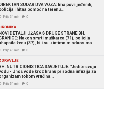
DIREKTAN SUDAR DVA VOZA: Ima povrijeđenih,
policija i hitna pomoć na terenu...
Prije 34 min
0
HRONIKA
NOVI DETALJI UŽASA S DRUGE STRANE BH.
GRANICE: Nakon smrti muškarca (71), policija
uhapsila ženu (37), bili su u intimnim odnosima...
Prije 41 min
0
ZDRAVLJE
BH. NUTRICIONISTICA SAVJETUJE: "Jedite svoju
vodu - Unos vode kroz hranu prirodna infuzija za
organizam tokom vrućina...
Prije 51 min
0