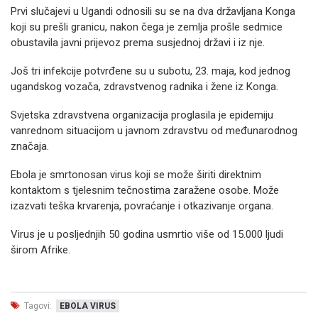
Prvi slučajevi u Ugandi odnosili su se na dva državljana Konga
koji su prešli granicu, nakon čega je zemlja prošle sedmice
obustavila javni prijevoz prema susjednoj državi i iz nje.
Još tri infekcije potvrđene su u subotu, 23. maja, kod jednog
ugandskog vozača, zdravstvenog radnika i žene iz Konga.
Svjetska zdravstvena organizacija proglasila je epidemiju
vanrednom situacijom u javnom zdravstvu od međunarodnog
značaja.
Ebola je smrtonosan virus koji se može širiti direktnim
kontaktom s tjelesnim tečnostima zaražene osobe. Može
izazvati teška krvarenja, povraćanje i otkazivanje organa.
Virus je u posljednjih 50 godina usmrtio više od 15.000 ljudi
širom Afrike.
Tagovi:
EBOLA VIRUS