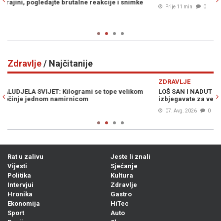
Prije 11 min
0
Zdravlje
/ Najčitanije
Previous
N
ZDRAVLJE
Z
LOŠ SAN I NADUT STOMAK: Ove tri namirnice trebalo bi da
P
izbjegavate za večeru
s
07. Avg. 2026
0
Rat u zalivu
Jeste li znali
Vijesti
Sjećanje
Politika
Kultura
Intervjui
Zdravlje
Hronika
Gastro
Ekonomija
HiTec
Sport
Auto