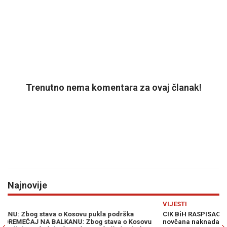
Trenutno nema komentara za ovaj članak!
Najnovije
Previous
N
VIJESTI
P
CIK BiH RASPISAO OGLAS KOJI SVE ZANIMA: Nudi se dobra
S
novčana naknada za rad na izborima, uslovi nikad jednostavniji
z