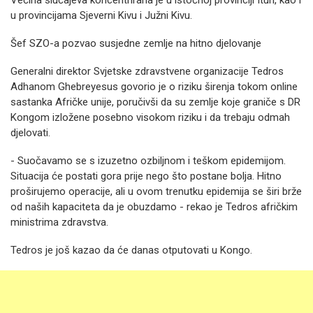
Većina slučajeva koncentrirana je u istočnoj provinciji Ituri, kao i
u provincijama Sjeverni Kivu i Južni Kivu.
Šef SZO-a pozvao susjedne zemlje na hitno djelovanje
Generalni direktor Svjetske zdravstvene organizacije Tedros
Adhanom Ghebreyesus govorio je o riziku širenja tokom online
sastanka Afričke unije, poručivši da su zemlje koje graniče s DR
Kongom izložene posebno visokom riziku i da trebaju odmah
djelovati.
- Suočavamo se s izuzetno ozbiljnom i teškom epidemijom.
Situacija će postati gora prije nego što postane bolja. Hitno
proširujemo operacije, ali u ovom trenutku epidemija se širi brže
od naših kapaciteta da je obuzdamo - rekao je Tedros afričkim
ministrima zdravstva.
Tedros je još kazao da će danas otputovati u Kongo.