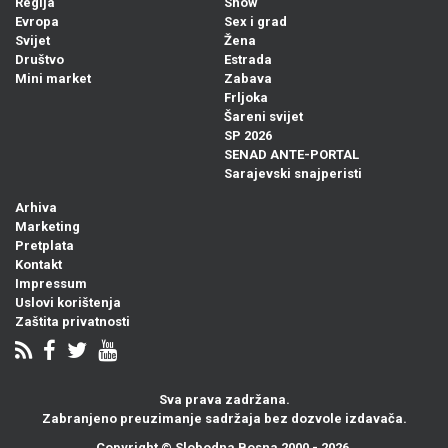
Regija
Show
Evropa
Sex i grad
Svijet
Žena
Društvo
Estrada
Mini market
Zabava
Frljoka
Šareni svijet
SP 2026
SENAD ANTE-PORTAL
Sarajevski snajperisti
Arhiva
Marketing
Pretplata
Kontakt
Impressum
Uslovi korištenja
Zaštita privatnosti
Sva prava zadržana.
Zabranjeno preuzimanje sadržaja bez dozvole izdavača.
Copyright ©
Slobodna Bosna
2000 - 2026.