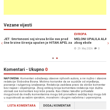
Vezane vijesti
Previous
N
EVROPA
MELONI UPALILA ALARME: Traži strožije kontrole na granicama EU
za
zbog ebole
29. Maj 2026
0
Komentari - Ukupno
0
NAPOMENA
: Komentari odražavaju stavove njihovih autora, a ne nužno i stavove
redakcije Slobodna Bosna. Molimo korisnike da se suzdrže od vrijeđanja,
psovanja i vulgarnog izražavanja. Redakcija zadržava pravo da obriše komentar
bez najave i objašnjenja. Zbog velikog broja komentara redakcija nije dužna
obrisati sve komentare koji krše pravila. Kao čitalac također prihvatate
mogućnost da među komentarima mogu biti pronađeni sadržaji koji mogu biti
u suprotnosti sa vašim vjerskim, moralnim i drugim načelima i uvjerenjima.
LISTA KOMENTARA
DODAJ KOMENTAR