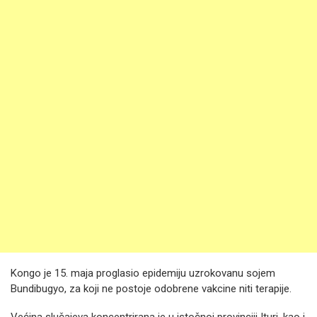
Kongo je 15. maja proglasio epidemiju uzrokovanu sojem
Bundibugyo, za koji ne postoje odobrene vakcine niti terapije.