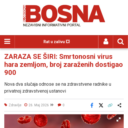
Rat u zalivu 💥
ZARAZA SE ŠIRI: Smrtonosni virus
hara zemljom, broj zaraženih dostigao
900
Nova dva slučaja odnose se na zdravstvene radnike u
privatnoj zdravstvenoj ustanovi
Zdravlje
26. Maj 2026
0
Facebook
X
Kopiraj link
Više