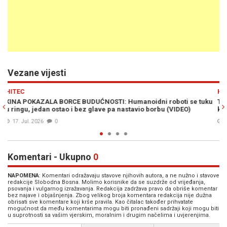
Vezane vijesti
Previous
N
HITEC
ti se tuku
TEHNOLOŠKA REVOLUCIJA U KINI: Humanoidni roboti preuz
DEO)
kontrolu nad saobraćajem, stižu i policijska pojačanja
04. Maj 2026
1
Komentari - Ukupno
0
NAPOMENA
: Komentari odražavaju stavove njihovih autora, a ne nužno i stavove
redakcije Slobodna Bosna. Molimo korisnike da se suzdrže od vrijeđanja,
psovanja i vulgarnog izražavanja. Redakcija zadržava pravo da obriše komentar
bez najave i objašnjenja. Zbog velikog broja komentara redakcija nije dužna
obrisati sve komentare koji krše pravila. Kao čitalac također prihvatate
mogućnost da među komentarima mogu biti pronađeni sadržaji koji mogu biti
u suprotnosti sa vašim vjerskim, moralnim i drugim načelima i uvjerenjima.