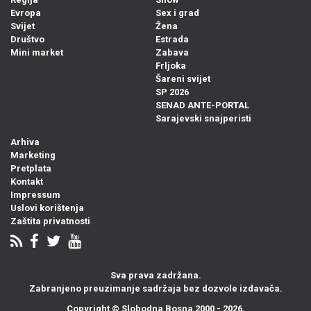
Evropa
Sex i grad
Svijet
Žena
Društvo
Estrada
Mini market
Zabava
Frljoka
Šareni svijet
SP 2026
SENAD ANTE-PORTAL
Sarajevski snajperisti
Arhiva
Marketing
Pretplata
Kontakt
Impressum
Uslovi korištenja
Zaštita privatnosti
Sva prava zadržana.
Zabranjeno preuzimanje sadržaja bez dozvole izdavača.
Copyright ©
Slobodna Bosna
2000 - 2026.