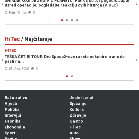
godio Japan
URNEBESNO: Novi "izum" u trans bacio pivopije širom svij
IDEO)
pogledajte kako radi...
Prije 12 min
0
HiTec
/ Najčitanije
Previous
N
HITEC
irano će
TOTALNI ZAOKRET: Uskoro bi se u Europi moglo letjeti ele
putničkim avionima, karte još jeftinije...
06. Avg. 2026
0
Rat u zalivu
Jeste li znali
Vijesti
Sjećanje
Politika
Kultura
Intervjui
Zdravlje
Hronika
Gastro
Ekonomija
HiTec
Sport
Auto
Regija
Show