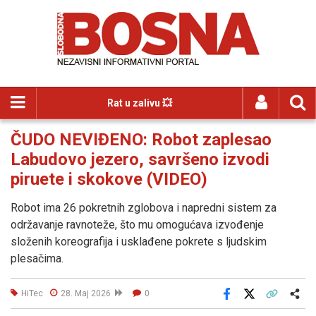
Rat u zalivu 💥
ČUDO NEVIĐENO: Robot zaplesao
Labudovo jezero, savršeno izvodi
piruete i skokove (VIDEO)
Robot ima 26 pokretnih zglobova i napredni sistem za
održavanje ravnoteže, što mu omogućava izvođenje
složenih koreografija i usklađene pokrete s ljudskim
plesačima.
HiTec
28. Maj 2026
0
Facebook
X
Kopiraj link
Više