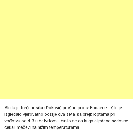
Ali da je treći nosilac Đoković prošao protiv Fonsece - što je
izgledalo vjerovatno poslije dva seta, sa brejk loptama pri
vođstvu od 4-3 u četvrtom - činilo se da bi ga sljedeće sedmice
čekali mečevi na nižim temperaturama.