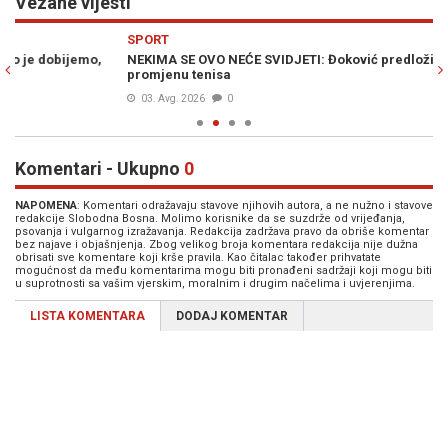
Vezane vijesti
Previous
N
SPORT
S
NEKIMA SE OVO NEĆE SVIDJETI: Đoković predložio revolucionarnu
ĐO
promjenu tenisa
"o
03. Avg. 2026
0
Komentari - Ukupno
0
NAPOMENA
: Komentari odražavaju stavove njihovih autora, a ne nužno i stavove
redakcije Slobodna Bosna. Molimo korisnike da se suzdrže od vrijeđanja,
psovanja i vulgarnog izražavanja. Redakcija zadržava pravo da obriše komentar
bez najave i objašnjenja. Zbog velikog broja komentara redakcija nije dužna
obrisati sve komentare koji krše pravila. Kao čitalac također prihvatate
mogućnost da među komentarima mogu biti pronađeni sadržaji koji mogu biti
u suprotnosti sa vašim vjerskim, moralnim i drugim načelima i uvjerenjima.
LISTA KOMENTARA
DODAJ KOMENTAR