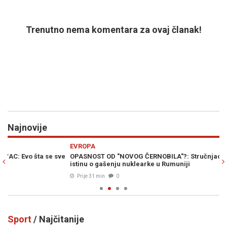
Trenutno nema komentara za ovaj članak!
Najnovije
Previous
N
EVROPA
H
e
OPASNOST OD "NOVOG ČERNOBILA"?: Stručnjaci otkrili pravu
ZA
istinu o gašenju nuklearke u Rumuniji
li
Prije 31 min
0
Sport
/ Najčitanije