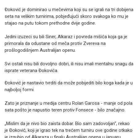
Đoković je dominirao u mečevima koji su se igrali na tri dobijena
seta na velikim turnirima, pobjeđujući skoro svakoga ko mu je
stajao na putu tokom prethodne dvije godine.
Jedini izuzeci su bili Siner, Alkaraz i povreda mišića koja ga je
primorala da odustane od meča protiv Zvereva na
prošlogodišnjem Australijan openu.
Svi ostali nisu bili dovoljno dobri, ili nisu imali mentalnu snagu da
isprate veterana Đokovića.
Đoković je nastavio tvrditi da može pobijediti bilo koga kada je u
najboljoj formi.
Zato je priznanje u medija centru Rolan Garosa - manje od pola
sata pošto je napustio teren protiv Fonsece - bilo značajno.
„Mislim da je nivo bio zaista dobar. Bio sam zadovoljan“, rekao
je Đoković, koji je igrao tek na trećem turniru ove godine otkako
je izgubio od Alkaraza u finalu Australijan opena u januaru.