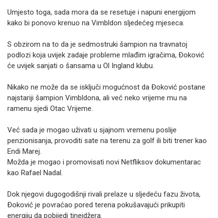
Umjesto toga, sada mora da se resetuje i napuni energijom
kako bi ponovo krenuo na Vimbldon sljedećeg mjeseca.
S obzirom na to da je sedmostruki šampion na travnatoj
podlozi koja uvijek zadaje probleme mlađim igračima, Đoković
će uvijek sanjati o šansama u Ol Ingland klubu.
Nikako ne može da se isključi mogućnost da Đoković postane
najstariji šampion Vimbldona, ali već neko vrijeme mu na
ramenu sjedi Otac Vrijeme.
Već sada je mogao uživati u sjajnom vremenu poslije
penzionisanja, provoditi sate na terenu za golf ili biti trener kao
Endi Marej.
Možda je mogao i promovisati novi Netfliksov dokumentarac
kao Rafael Nadal.
Dok njegovi dugogodišnji rivali prelaze u sljedeću fazu života,
Đoković je povraćao pored terena pokušavajući prikupiti
energiju da pobijedi tinejdžera.