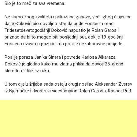
Bio je to meč za sva vremena.
Ne samo zbog kvaliteta i prikazane zabave, već i zbog činjenice
da je Đoković bio dovoljno star da bude Fonsecin otac.
Tridesetdevetogodišnji Đoković napustio je Rolan Garos i
priznao da bi to mogao biti posljednji put, dok je 19-godišnji
Fonseca uživao u priznanjima poslije nezaboravne pobjede.
Poslije poraza Janika Sinera i povrede Karlosa Alkaraza,
Đoković je gledao kako mu zlatna prilika da osvoji 25. grend
slem turnir klizi iz ruku.
U tom dijelu žrijeba sada ostaju drugi nosilac Aleksandar Zverev
iz Njemačke i dvostruki vicešampion Rolan Garosa, Kasper Rud.