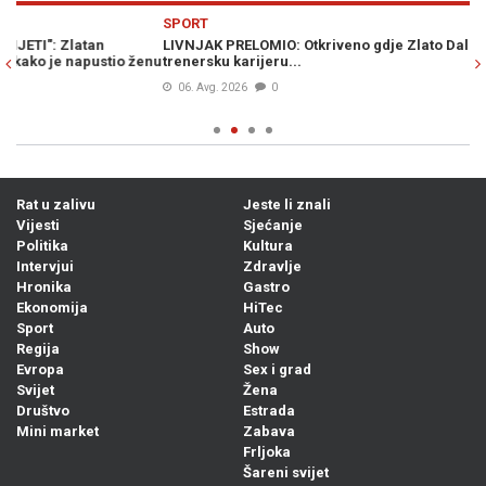
Previous
N
SPORT
S
LIVNJAK PRELOMIO: Otkriveno gdje Zlato Dalić nastavlja
HA
enu
trenersku karijeru...
po
06. Avg. 2026
0
Rat u zalivu
Jeste li znali
Vijesti
Sjećanje
Politika
Kultura
Intervjui
Zdravlje
Hronika
Gastro
Ekonomija
HiTec
Sport
Auto
Regija
Show
Evropa
Sex i grad
Svijet
Žena
Društvo
Estrada
Mini market
Zabava
Frljoka
Šareni svijet