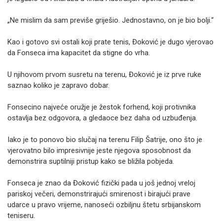
„Ne mislim da sam previše griješio. Jednostavno, on je bio bolji.“
Kao i gotovo svi ostali koji prate tenis, Đoković je dugo vjerovao
da Fonseca ima kapacitet da stigne do vrha.
U njihovom prvom susretu na terenu, Đoković je iz prve ruke
saznao koliko je zapravo dobar.
Fonsecino najveće oružje je žestok forhend, koji protivnika
ostavlja bez odgovora, a gledaoce bez daha od uzbuđenja.
Iako je to ponovo bio slučaj na terenu Filip Šatrije, ono što je
vjerovatno bilo impresivnije jeste njegova sposobnost da
demonstrira suptilniji pristup kako se bližila pobjeda.
Fonseca je znao da Đoković fizički pada u još jednoj vreloj
pariskoj večeri, demonstrirajući smirenost i birajući prave
udarce u pravo vrijeme, nanoseći ozbiljnu štetu srbijanskom
teniseru.