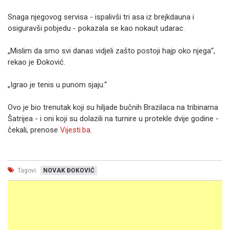
Snaga njegovog servisa - ispalivši tri asa iz brejkdauna i
osiguravši pobjedu - pokazala se kao nokaut udarac.
„Mislim da smo svi danas vidjeli zašto postoji hajp oko njega“,
rekao je Đoković.
„Igrao je tenis u punom sjaju.“
Ovo je bio trenutak koji su hiljade bučnih Brazilaca na tribinama
Šatrijea - i oni koji su dolazili na turnire u protekle dvije godine -
čekali, prenose
Vijesti.ba
.
Tagovi:
NOVAK ĐOKOVIĆ