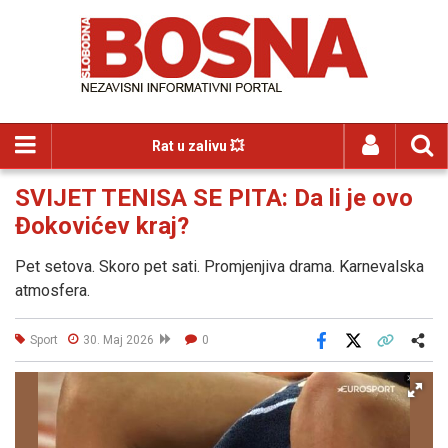
Rat u zalivu 💥
SVIJET TENISA SE PITA: Da li je ovo
Đokovićev kraj?
Pet setova. Skoro pet sati. Promjenjiva drama. Karnevalska
atmosfera.
Sport
30. Maj 2026
0
Facebook
X
Kopiraj link
Više