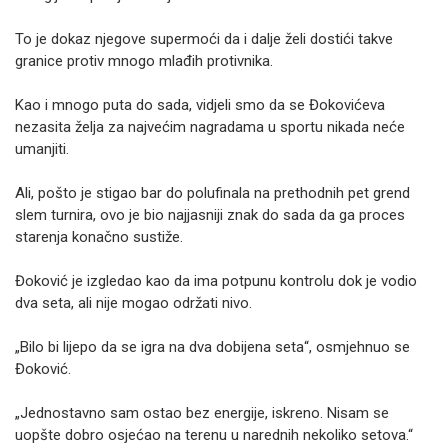
To je dokaz njegove supermoći da i dalje želi dostići takve
granice protiv mnogo mlađih protivnika.
Kao i mnogo puta do sada, vidjeli smo da se Đokovićeva
nezasita želja za najvećim nagradama u sportu nikada neće
umanjiti.
Ali, pošto je stigao bar do polufinala na prethodnih pet grend
slem turnira, ovo je bio najjasniji znak do sada da ga proces
starenja konačno sustiže.
Đoković je izgledao kao da ima potpunu kontrolu dok je vodio
dva seta, ali nije mogao održati nivo.
„Bilo bi lijepo da se igra na dva dobijena seta“, osmjehnuo se
Đoković.
„Jednostavno sam ostao bez energije, iskreno. Nisam se
uopšte dobro osjećao na terenu u narednih nekoliko setova.“