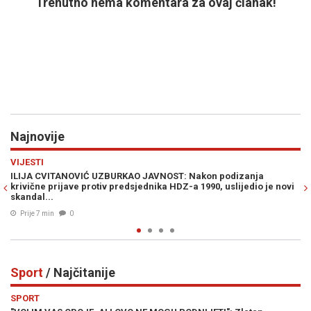
Trenutno nema komentara za ovaj članak!
Najnovije
Previous
N
SVIJET
JAVNOST: Nakon podizanja
NEVJEROVATNI DETALJI NOVE ŠPIJU
dnika HDZ-a 1990, uslijedio je novi
šefa UN-a, godinama Izraelu tajno 
dokumente...
Prije 24 min
0
Sport
/ Najčitanije
Previous
N
SPORT