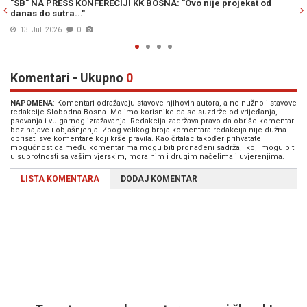
"Ovo nije projekat od
TVRDE DA SU IZGUBILI POLITIČKU PODRŠKU
Bosna na čelu sa Barbarićem podnio osta
13. Jun. 2026
1
Komentari - Ukupno
0
NAPOMENA
: Komentari odražavaju stavove njihovih autora, a ne nužno i stavove
redakcije Slobodna Bosna. Molimo korisnike da se suzdrže od vrijeđanja,
psovanja i vulgarnog izražavanja. Redakcija zadržava pravo da obriše komentar
bez najave i objašnjenja. Zbog velikog broja komentara redakcija nije dužna
obrisati sve komentare koji krše pravila. Kao čitalac također prihvatate
mogućnost da među komentarima mogu biti pronađeni sadržaji koji mogu biti
u suprotnosti sa vašim vjerskim, moralnim i drugim načelima i uvjerenjima.
LISTA KOMENTARA
DODAJ KOMENTAR