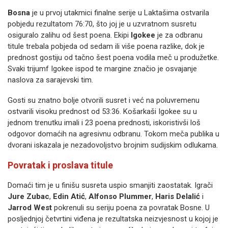
Bosna
je u prvoj utakmici finalne serije u Laktašima ostvarila
pobjedu rezultatom 76:70, što joj je u uzvratnom susretu
osiguralo zalihu od šest poena. Ekipi
Igokee
je za odbranu
titule trebala pobjeda od sedam ili više poena razlike, dok je
prednost gostiju od tačno šest poena vodila meč u produžetke.
Svaki trijumf Igokee ispod te margine značio je osvajanje
naslova za sarajevski tim.
Gosti su znatno bolje otvorili susret i već na poluvremenu
ostvarili visoku prednost od 53:36. Košarkaši Igokee su u
jednom trenutku imali i 23 poena prednosti, iskoristivši loš
odgovor domaćih na agresivnu odbranu. Tokom meča publika u
dvorani iskazala je nezadovoljstvo brojnim sudijskim odlukama.
Povratak i proslava titule
Domaći tim je u finišu susreta uspio smanjiti zaostatak. Igrači
Jure Zubac
,
Edin Atić
,
Alfonso Plummer
,
Haris Delalić
i
Jarrod West
pokrenuli su seriju poena za povratak Bosne. U
posljednjoj četvrtini viđena je rezultatska neizvjesnost u kojoj je