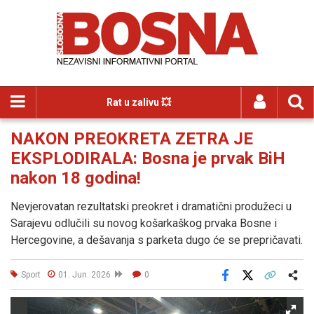
Rat u zalivu 💥
NAKON PREOKRETA ZETRA JE
EKSPLODIRALA: Bosna je prvak BiH
nakon 18 godina!
Nevjerovatan rezultatski preokret i dramatični produžeci u
Sarajevu odlučili su novog košarkaškog prvaka Bosne i
Hercegovine, a dešavanja s parketa dugo će se prepričavati.
Sport
01. Jun. 2026
0
Facebook
X
Kopiraj link
Više