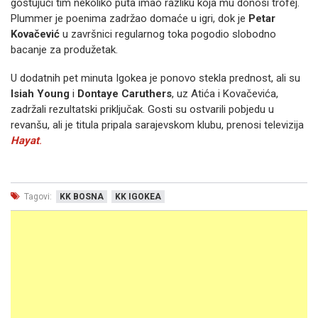
gostujući tim nekoliko puta imao razliku koja mu donosi trofej.
Plummer je poenima zadržao domaće u igri, dok je
Petar
Kovačević
u završnici regularnog toka pogodio slobodno
bacanje za produžetak.
U dodatnih pet minuta Igokea je ponovo stekla prednost, ali su
Isiah Young
i
Dontaye Caruthers
, uz Atića i Kovačevića,
zadržali rezultatski priključak. Gosti su ostvarili pobjedu u
revanšu, ali je titula pripala sarajevskom klubu, prenosi televizija
Hayat
.
Tagovi:
KK BOSNA
KK IGOKEA