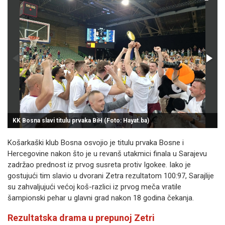
KK Bosna slavi titulu prvaka BiH (Foto: Hayat.ba)
Košarkaški klub Bosna osvojio je titulu prvaka Bosne i
Hercegovine nakon što je u revanš utakmici finala u Sarajevu
zadržao prednost iz prvog susreta protiv Igokee. Iako je
gostujući tim slavio u dvorani Zetra rezultatom 100:97, Sarajlije
su zahvaljujući većoj koš-razlici iz prvog meča vratile
šampionski pehar u glavni grad nakon 18 godina čekanja.
Rezultatska drama u prepunoj Zetri