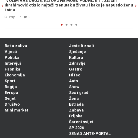
O NE MOGU PODNIJETI": Zlatan
NA POMOLU JE SENZACIONALAN P
renutak u životu i kako je napustio ženu
mogao ostati bez unosnog posla,
Bosanac...
04. Avg. 2026
0
Rat u zalivu
Jeste li znali
Vijesti
Sjećanje
Politika
Kultura
Intervjui
Zdravlje
Hronika
Gastro
Ekonomija
HiTec
Sport
Auto
Regija
Show
Evropa
Sex i grad
Svijet
Žena
Društvo
Estrada
Mini market
Zabava
Frljoka
Šareni svijet
SP 2026
SENAD ANTE-PORTAL