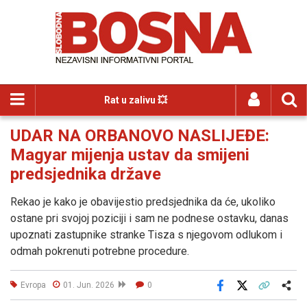
Rat u zalivu 💥
UDAR NA ORBANOVO NASLIJEĐE:
Magyar mijenja ustav da smijeni
predsjednika države
Rekao je kako je obavijestio predsjednika da će, ukoliko
ostane pri svojoj poziciji i sam ne podnese ostavku, danas
upoznati zastupnike stranke Tisza s njegovom odlukom i
odmah pokrenuti potrebne procedure.
Evropa
01. Jun. 2026
0
Facebook
X
Kopiraj link
Više