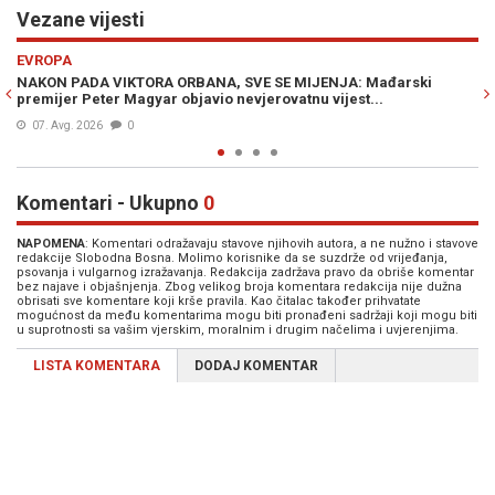
Vezane vijesti
Previous
N
EVROPA
ki
NEZAPAMĆENA DRAMA U MAĐARSKOJ: Premijer Peter Magya
vanredno obratio građanima...
03. Avg. 2026
0
Komentari - Ukupno
0
NAPOMENA
: Komentari odražavaju stavove njihovih autora, a ne nužno i stavove
redakcije Slobodna Bosna. Molimo korisnike da se suzdrže od vrijeđanja,
psovanja i vulgarnog izražavanja. Redakcija zadržava pravo da obriše komentar
bez najave i objašnjenja. Zbog velikog broja komentara redakcija nije dužna
obrisati sve komentare koji krše pravila. Kao čitalac također prihvatate
mogućnost da među komentarima mogu biti pronađeni sadržaji koji mogu biti
u suprotnosti sa vašim vjerskim, moralnim i drugim načelima i uvjerenjima.
LISTA KOMENTARA
DODAJ KOMENTAR