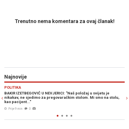
Trenutno nema komentara za ovaj članak!
Najnovije
Previous
N
SVIJET
tu je
KRAJ JEDNE ERE U SIRIJI?: Postignut dogovor o budućnosti
 na stolu,
baza iz Assadove ere
Prije 22 min
0