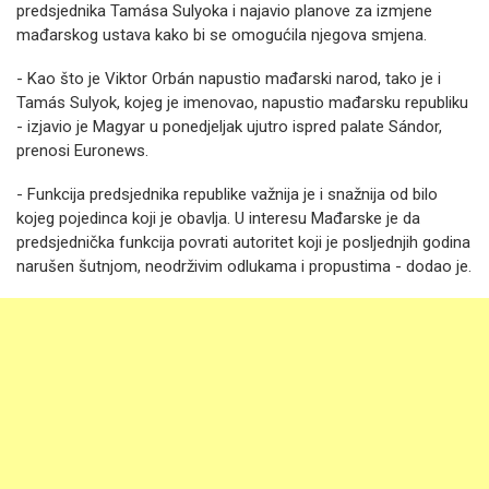
predsjednika Tamása Sulyoka i najavio planove za izmjene
mađarskog ustava kako bi se omogućila njegova smjena.
- Kao što je Viktor Orbán napustio mađarski narod, tako je i
Tamás Sulyok, kojeg je imenovao, napustio mađarsku republiku
- izjavio je Magyar u ponedjeljak ujutro ispred palate Sándor,
prenosi Euronews.
- Funkcija predsjednika republike važnija je i snažnija od bilo
kojeg pojedinca koji je obavlja. U interesu Mađarske je da
predsjednička funkcija povrati autoritet koji je posljednjih godina
narušen šutnjom, neodrživim odlukama i propustima - dodao je.