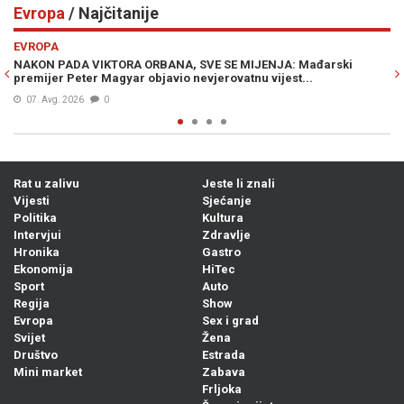
Evropa
/ Najčitanije
Previous
N
EVROPA
đarski
ŠPANIJA POSTAVILA ULTIMATUM ITALIJI: "Imate vremena
nedjelje"
07. Avg. 2026
0
Rat u zalivu
Jeste li znali
Vijesti
Sjećanje
Politika
Kultura
Intervjui
Zdravlje
Hronika
Gastro
Ekonomija
HiTec
Sport
Auto
Regija
Show
Evropa
Sex i grad
Svijet
Žena
Društvo
Estrada
Mini market
Zabava
Frljoka