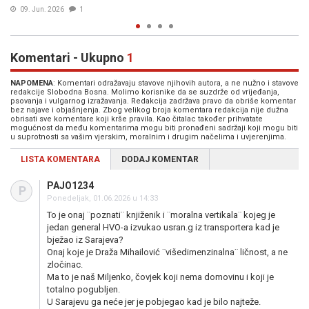
09. Dec. 2025
0
Komentari - Ukupno
1
NAPOMENA
: Komentari odražavaju stavove njihovih autora, a ne nužno i stavove
redakcije Slobodna Bosna. Molimo korisnike da se suzdrže od vrijeđanja,
psovanja i vulgarnog izražavanja. Redakcija zadržava pravo da obriše komentar
bez najave i objašnjenja. Zbog velikog broja komentara redakcija nije dužna
obrisati sve komentare koji krše pravila. Kao čitalac također prihvatate
mogućnost da među komentarima mogu biti pronađeni sadržaji koji mogu biti
u suprotnosti sa vašim vjerskim, moralnim i drugim načelima i uvjerenjima.
LISTA KOMENTARA
DODAJ KOMENTAR
PAJO1234
P
Ponedeljak, 01.06.2026 u 14:33
To je onaj ¨poznati¨ knjiženik i ¨moralna vertikala¨ kojeg je
jedan general HVO-a izvukao usran.g iz transportera kad je
bježao iz Sarajeva?
Onaj koje je Draža Mihailović ¨višedimenzinalna¨ ličnost, a ne
zločinac.
Ma to je naš Miljenko, čovjek koji nema domovinu i koji je
totalno pogubljen.
U Sarajevu ga neće jer je pobjegao kad je bilo najteže.