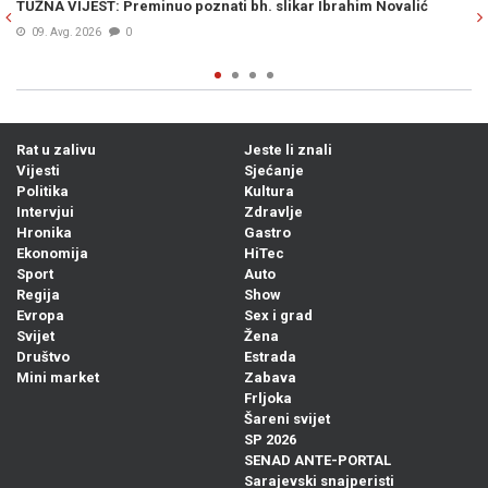
likar Ibrahim Novalić
VELIKO PRIZNANJE ZA BH. KINEMATOGRAFIJ
Dina Mustafića pokorio hrvatski festival i o
Prije 4h
0
Rat u zalivu
Jeste li znali
Vijesti
Sjećanje
Politika
Kultura
Intervjui
Zdravlje
Hronika
Gastro
Ekonomija
HiTec
Sport
Auto
Regija
Show
Evropa
Sex i grad
Svijet
Žena
Društvo
Estrada
Mini market
Zabava
Frljoka
Šareni svijet
SP 2026
SENAD ANTE-PORTAL
Sarajevski snajperisti