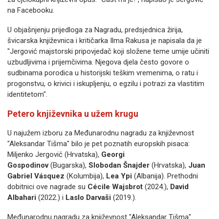
na Facebooku.
U objašnjenju prijedloga za Nagradu, predsjednica žirija,
švicarska književnica i kritičarka Ilma Rakusa je napisala da је
"Jergović majstorski pripovjedač koji složene teme umije učiniti
uzbudljivima i prijemčivima. Njegova djela često govore o
sudbinama porodica u historijski teškim vremenima, o ratu i
progonstvu, o krivici i iskupljenju, o egzilu i potrazi za vlastitim
identitetom".
Petero književnika u užem krugu
U najužem izboru za Međunarodnu nagradu za književnost
"Aleksandar Tišma" bilo je pet poznatih europskih pisaca:
Miljenko Jergović (Hrvatska),
Georgi
Gospodinov
(Bugarska),
Slobodan Šnajder
(Hrvatska),
Juan
Gabriel Vásquez
(Kolumbija),
Lea Ypi
(Albanija). Prethodni
dobitnici ove nagrade su
Cécile Wajsbrot
(2024.),
David
Albahari
(2022.) i
Laslo Darvaši
(2019.).
Međunarodnu nagradu za književnost "Aleksandar Tišma"