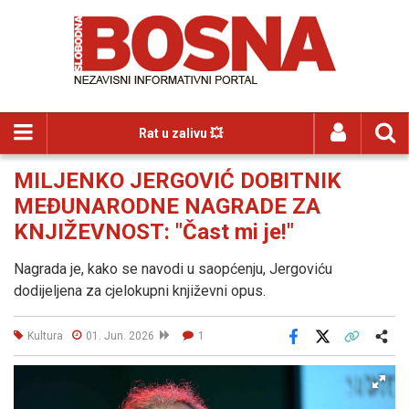
Rat u zalivu 💥
MILJENKO JERGOVIĆ DOBITNIK
MEĐUNARODNE NAGRADE ZA
KNJIŽEVNOST: "Čast mi je!"
Nagrada je, kako se navodi u saopćenju, Jergoviću
dodijeljena za cjelokupni književni opus.
Kultura
01. Jun. 2026
1
Facebook
X
Kopiraj link
Više