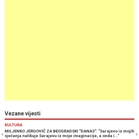
Vezane vijesti
Previous
N
KULTURA
S": "Sarajevo iz mojih
VELIKO PRIZNANJE: Miljenko Jergović osvojio 
ije, a onda i..."
književnu nagradu