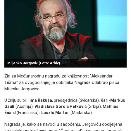
Miljenko Jergović (Foto: Arhiv)
Žiri za Međunarodnu nagradu za književnost "Aleksandar
Tišma" za ovogodišnjeg je dobitnika Nagrade odabrao pisca
Miljenka Jergovića.
U žiriju su bili
Ilma Rakusa
, predsjednica (Švicarska),
Karl-Markus
Gauß
(Austrija),
Vladislava Gordić Petković
(Srbija),
Mathias
Énard
(Francuska) i
László Marton
(Mađarska).
Nagrada je, kako se navodi u saopćenju, Jergoviću dodijeljena
za cjelokupni književni opus. "Čast mi je!", napisao je Jergović