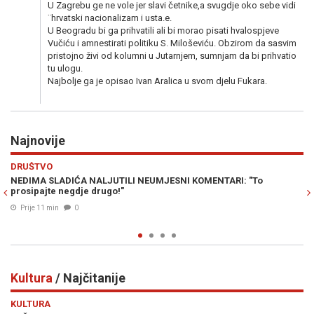
U Zagrebu ge ne vole jer slavi četnike,a svugdje oko sebe vidi
¨hrvatski nacionalizam i usta.e.
U Beogradu bi ga prihvatili ali bi morao pisati hvalospjeve
Vučiću i amnestirati politiku S. Miloševiću. Obzirom da sasvim
pristojno živi od kolumni u Jutarnjem, sumnjam da bi prihvatio
tu ulogu.
Najbolje ga je opisao Ivan Aralica u svom djelu Fukara.
Najnovije
Previous
N
EVROPA
 KOMENTARI: "To
ISCRPLJUJUĆI SUKOB BEZ JASNOG POBJEDNIK
kraj rata, mogu li Ukrajinci i Rusi zakopati r
godine...
Prije 18 min
0
Kultura
/ Najčitanije
Previous
N
KULTURA