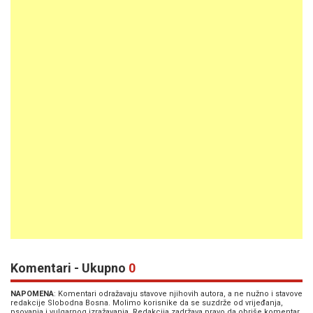
Komentari - Ukupno
0
NAPOMENA
: Komentari odražavaju stavove njihovih autora, a ne nužno i stavove
redakcije Slobodna Bosna. Molimo korisnike da se suzdrže od vrijeđanja,
psovanja i vulgarnog izražavanja. Redakcija zadržava pravo da obriše komentar