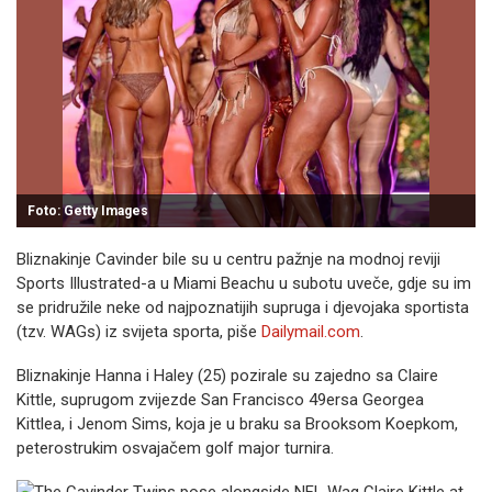
Foto: Getty Images
Bliznakinje Cavinder bile su u centru pažnje na modnoj reviji
Sports Illustrated-a u Miami Beachu u subotu uveče, gdje su im
se pridružile neke od najpoznatijih supruga i djevojaka sportista
(tzv. WAGs) iz svijeta sporta, piše
Dailymail.com
.
Bliznakinje Hanna i Haley (25) pozirale su zajedno sa Claire
Kittle, suprugom zvijezde San Francisco 49ersa Georgea
Kittlea, i Jenom Sims, koja je u braku sa Brooksom Koepkom,
peterostrukim osvajačem golf major turnira.