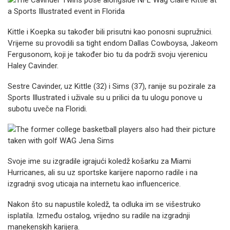
Kittle i Koepka su također bili prisutni kao ponosni supružnici.
Vrijeme su provodili sa tight endom Dallas Cowboysa, Jakeom
Fergusonom, koji je također bio tu da podrži svoju vjerenicu
Haley Cavinder.
Sestre Cavinder, uz Kittle (32) i Sims (37), ranije su pozirale za
Sports Illustrated i uživale su u prilici da tu ulogu ponove u
subotu uveče na Floridi.
Svoje ime su izgradile igrajući koledž košarku za Miami
Hurricanes, ali su uz sportske karijere naporno radile i na
izgradnji svog uticaja na internetu kao influencerice.
Nakon što su napustile koledž, ta odluka im se višestruko
isplatila. Između ostalog, vrijedno su radile na izgradnji
manekenskih karijera.