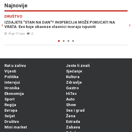
Najnovije
Previous
N
RAT U ZALIVU
I NA
SVIJET STRAHUJE OD NOVOG KRVOPROLIĆA: Krhko primirje
potpunim kolapsom, Huti kreću u konačni obračun
Prije 35 min
0
Rat u zalivu
Jeste li znali
Vijesti
Sjećanje
Politika
Kultura
Intervjui
Zdravlje
Hronika
Gastro
Ekonomija
HiTec
Sport
Auto
Regija
Show
Evropa
Sex i grad
Svijet
Žena
Društvo
Estrada
Mini market
Zabava