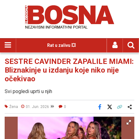
Rat u zalivu 💥
SESTRE CAVINDER ZAPALILE MIAMI:
Bliznakinje u izdanju koje niko nije
očekivao
Svi pogledi uprti u njih
Žena
01. Jun. 2026
0
Facebook
X
Kopiraj link
Više