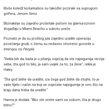
Bivše koledž košarkašice su također pozirale sa suprugom
golfera, Jenom Sims.
Bliznakinje su zajedno prošetale pistom na glamuroznom
događaju u Miami Beachu u subotu uveče.
Poznato je da su prošlog jula zajedno uradile operaciju
povećanja grudi, o čemu su nedavno otvoreno govorile u
intervjuu za
People
.
"Rekla bih da, kada je u pitanju osjećaj da ste najsigurnija verzija
sebe, šta god to bilo, ja sam uvijek za to, za žene", rekla je
Haley.
"Šta god želite da uradite, iza čega god želite da stojite, to je
vaše tijelo i način na koji se osjećate najsigurnije je ono što na
kraju dana treba da uradite."
Hanna je dodala: "Ako ste sretni sami sa sobom, šta je drugo
bitno?"