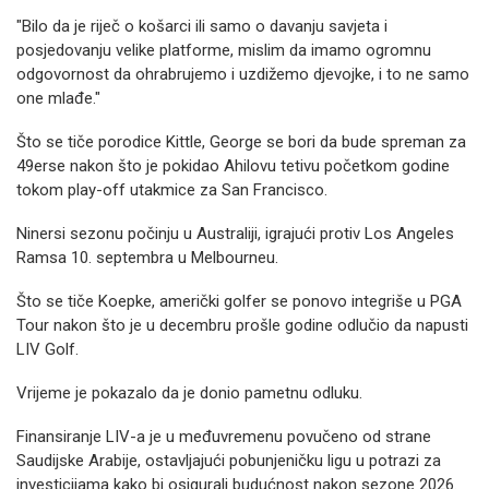
"Bilo da je riječ o košarci ili samo o davanju savjeta i
posjedovanju velike platforme, mislim da imamo ogromnu
odgovornost da ohrabrujemo i uzdižemo djevojke, i to ne samo
one mlađe."
Što se tiče porodice Kittle, George se bori da bude spreman za
49erse nakon što je pokidao Ahilovu tetivu početkom godine
tokom play-off utakmice za San Francisco.
Ninersi sezonu počinju u Australiji, igrajući protiv Los Angeles
Ramsa 10. septembra u Melbourneu.
Što se tiče Koepke, američki golfer se ponovo integriše u PGA
Tour nakon što je u decembru prošle godine odlučio da napusti
LIV Golf.
Vrijeme je pokazalo da je donio pametnu odluku.
Finansiranje LIV-a je u međuvremenu povučeno od strane
Saudijske Arabije, ostavljajući pobunjeničku ligu u potrazi za
investicijama kako bi osigurali budućnost nakon sezone 2026.