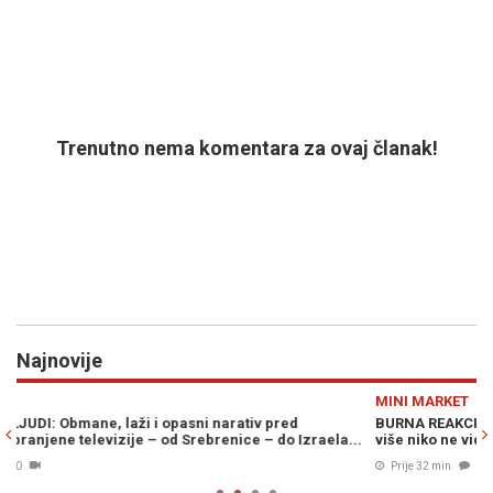
Trenutno nema komentara za ovaj članak!
Najnovije
Previous
N
MINI MARKET
P
BURNA REAKCIJA NAKON ISTUPA ŽELJKE CVIJANOVIĆ: „Iz te šume
K
..
više niko ne vidi izlaz...“
p
Prije 32 min
0