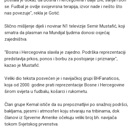
postala je dokaz da Bosna i Hercegovina i dalje živi, sanja i bori
se. Fudbal je ovdje svojevrsna terapija, izvor nade i nešto što
nas povezuje", rekla je Gotić.
Slično mišljenje dijeli i novinar N1 televizije Semir Mustafić, koji
smatra da plasman na Mundijal ljudima donosi osjećaj
zajedništva.
"Bosna i Hercegovina slavila je zajedno. Podrška reprezentaciji
predstavlja prkos, ponos i borbu za postojanje i priznanje",
kazao je Mustafić.
Veliki dio teksta posvećen je i navijačkoj grupi BHFanaticos,
koja od 2000. godine prati reprezentacije Bosne i Hercegovine
širom svijeta u fudbalu, košarci i rukometu.
Član grupe Kemal ističe da su prepoznatljivi po snažnoj podršci,
bakljama, pjesmi i atmosferi koju stvaraju na tribinama, dok
članovi iz Sjeverne Amerike očekuju veliki broj bh. navijača
tokom Svjetskog prvenstva.