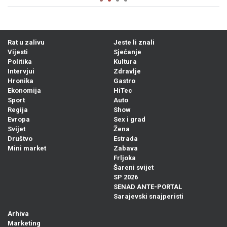
Rat u zalivu
Jeste li znali
Vijesti
Sjećanje
Politika
Kultura
Intervjui
Zdravlje
Hronika
Gastro
Ekonomija
HiTec
Sport
Auto
Regija
Show
Evropa
Sex i grad
Svijet
Žena
Društvo
Estrada
Mini market
Zabava
Frljoka
Šareni svijet
SP 2026
SENAD ANTE-PORTAL
Sarajevski snajperisti
Arhiva
Marketing