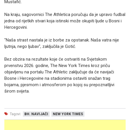
Mustafić.
Na kraju, sagovornici The Athletica poručuju da je upravo fudbal
jedna od rijetkih stvari koja istinski može okupiti ljude u Bosni i
Hercegovini.
"Naša strast nastala je iz borbe za opstanak. Naša vatra nije
ljutnja, nego ljubav", zaključila je Gotić.
Bez obzira na rezultate koje će ostvariti na Svjetskom
prvenstvu 2026. godine, The New York Times kroz priču
objavljenu na portalu The Athletic zaključuje da će navijači
Bosne i Hercegovine na stadionima ostaviti snažan trag
bojama, pjesmom i atmosferom po kojoj su prepoznatljivi
širom svijeta.
Tagovi:
BH. NAVIJAČI
NEW YORK TIMES