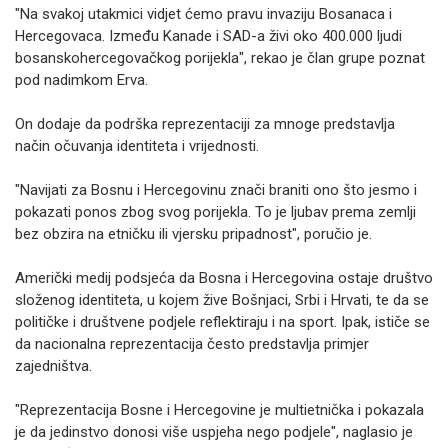
"Na svakoj utakmici vidjet ćemo pravu invaziju Bosanaca i
Hercegovaca. Između Kanade i SAD-a živi oko 400.000 ljudi
bosanskohercegovačkog porijekla", rekao je član grupe poznat
pod nadimkom Erva.
On dodaje da podrška reprezentaciji za mnoge predstavlja
način očuvanja identiteta i vrijednosti.
"Navijati za Bosnu i Hercegovinu znači braniti ono što jesmo i
pokazati ponos zbog svog porijekla. To je ljubav prema zemlji
bez obzira na etničku ili vjersku pripadnost", poručio je.
Američki medij podsjeća da Bosna i Hercegovina ostaje društvo
složenog identiteta, u kojem žive Bošnjaci, Srbi i Hrvati, te da se
političke i društvene podjele reflektiraju i na sport. Ipak, ističe se
da nacionalna reprezentacija često predstavlja primjer
zajedništva.
"Reprezentacija Bosne i Hercegovine je multietnička i pokazala
je da jedinstvo donosi više uspjeha nego podjele", naglasio je