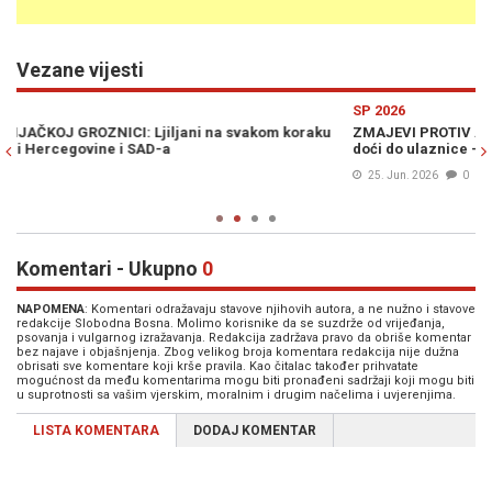
Vezane vijesti
Previous
N
SP 2026
S
u
ZMAJEVI PROTIV AMERIKE U SAN FRANCISCU: NS BiH objavio kako
N
doći do ulaznice — rok je sutra u ponoć
U
d
25. Jun. 2026
0
Komentari - Ukupno
0
NAPOMENA
: Komentari odražavaju stavove njihovih autora, a ne nužno i stavove
redakcije Slobodna Bosna. Molimo korisnike da se suzdrže od vrijeđanja,
psovanja i vulgarnog izražavanja. Redakcija zadržava pravo da obriše komentar
bez najave i objašnjenja. Zbog velikog broja komentara redakcija nije dužna
obrisati sve komentare koji krše pravila. Kao čitalac također prihvatate
mogućnost da među komentarima mogu biti pronađeni sadržaji koji mogu biti
u suprotnosti sa vašim vjerskim, moralnim i drugim načelima i uvjerenjima.
LISTA KOMENTARA
DODAJ KOMENTAR