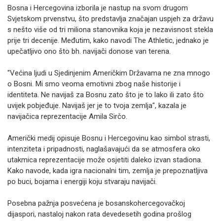
Bosna i Hercegovina izborila je nastup na svom drugom
Svjetskom prvenstvu, što predstavlja značajan uspjeh za državu
s nešto više od tri miliona stanovnika koja je nezavisnost stekla
prije tri decenije. Međutim, kako navodi The Athletic, jednako je
upečatljivo ono što bh. navijači donose van terena.
"Većina ljudi u Sjedinjenim Američkim Državama ne zna mnogo
o Bosni. Mi smo veoma emotivni zbog naše historije i
identiteta. Ne navijaš za Bosnu zato što je to lako ili zato što
uvijek pobjeđuje. Navijaš jer je to tvoja zemlja", kazala je
navijačica reprezentacije Amila Sirčo.
Američki medij opisuje Bosnu i Hercegovinu kao simbol strasti,
intenziteta i pripadnosti, naglašavajući da se atmosfera oko
utakmica reprezentacije može osjetiti daleko izvan stadiona.
Kako navode, kada igra nacionalni tim, zemlja je prepoznatljiva
po buci, bojama i energiji koju stvaraju navijači.
Posebna pažnja posvećena je bosanskohercegovačkoj
dijaspori, nastaloj nakon rata devedesetih godina prošlog