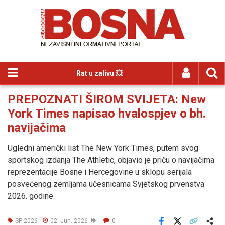
Rat u zalivu 💥
PREPOZNATI ŠIROM SVIJETA: New
York Times napisao hvalospjev o bh.
navijačima
Ugledni američki list The New York Times, putem svog
sportskog izdanja The Athletic, objavio je priču o navijačima
reprezentacije Bosne i Hercegovine u sklopu serijala
posvećenog zemljama učesnicama Svjetskog prvenstva
2026. godine.
SP 2026
02. Jun. 2026
0