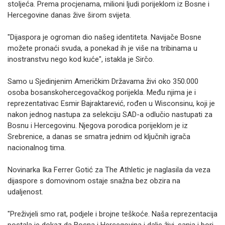
stoljeća. Prema procjenama, milioni ljudi porijeklom iz Bosne i
Hercegovine danas žive širom svijeta.
"Dijaspora je ogroman dio našeg identiteta. Navijače Bosne
možete pronaći svuda, a ponekad ih je više na tribinama u
inostranstvu nego kod kuće", istakla je Sirčo.
Samo u Sjedinjenim Američkim Državama živi oko 350.000
osoba bosanskohercegovačkog porijekla. Među njima je i
reprezentativac Esmir Bajraktarević, rođen u Wisconsinu, koji je
nakon jednog nastupa za selekciju SAD-a odlučio nastupati za
Bosnu i Hercegovinu. Njegova porodica porijeklom je iz
Srebrenice, a danas se smatra jednim od ključnih igrača
nacionalnog tima.
Novinarka Ika Ferrer Gotić za The Athletic je naglasila da veza
dijaspore s domovinom ostaje snažna bez obzira na
udaljenost.
"Preživjeli smo rat, podjele i brojne teškoće. Naša reprezentacija