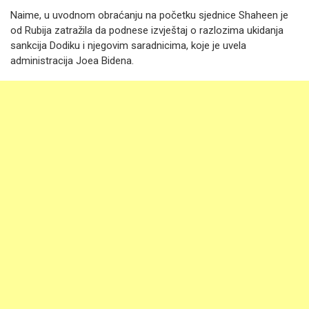
Naime, u uvodnom obraćanju na početku sjednice Shaheen je
od Rubija zatražila da podnese izvještaj o razlozima ukidanja
sankcija Dodiku i njegovim saradnicima, koje je uvela
administracija Joea Bidena.