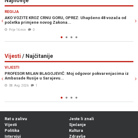
Najnovije
Previous
N
EKONOMIJA
no 48 vozača od
IZNENAĐUJUĆI REZULTATI: Oživjela Unska pruga, 
veliki broj putnika...
Prije 25 min
0
Vijesti
/ Najčitanije
Previous
N
VIJESTI
okvarenjacima iz
ŠOK NA GRANICI: Ponesete li ovo voće u Hrvatsku, 
kazna od nevjerovatnih 13.000 eura
07. Avg. 2026
0
Rat u zalivu
Jeste li znali
Vijesti
Sjećanje
Politika
Kultura
Intervjui
Zdravlje