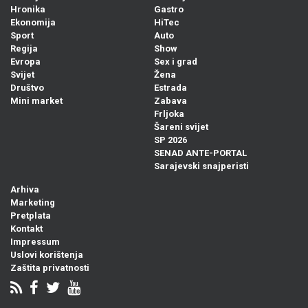
Hronika
Gastro
Ekonomija
HiTec
Sport
Auto
Regija
Show
Evropa
Sex i grad
Svijet
Žena
Društvo
Estrada
Mini market
Zabava
Frljoka
Šareni svijet
SP 2026
SENAD ANTE-PORTAL
Sarajevski snajperisti
Arhiva
Marketing
Pretplata
Kontakt
Impressum
Uslovi korištenja
Zaštita privatnosti