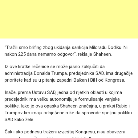
"Tražili smo brifing zbog ukidanja sankcija Miloradu Dodiku. Ni
nakon 225 dana nemamo odgovor", rekla je Shaheen.
Iz ove kratke rečenice se može jasno zaključiti da
administracija Donalda Trumpa, predsjednika SAD, ima drugačije
prioritete kad su u pitanju zapadni Balkan i BiH od Kongresa.
Inače, prema Ustavu SAD, jedna od rijetkih oblasti u kojima
predsjednik ima veliku autonomiju je formulisanje vanjske
politike. Iako je ova opaska Shaheen značajna, u praksi Rubio i
Trumpov tim imaju odriješene ruke da sprovode spoljnu politiku
SAD kako žele.
Čak i ako podnesu traženi izvještaj Kongresu, nisu obavezni