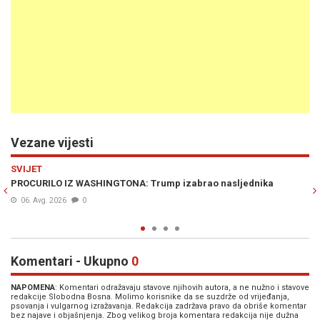
Vezane vijesti
Previous
N
VIJESTI
ednika
BURNO U WASHINGTONU: Bošnjaci iz SAD-a pisali Trump
Rubiju, traže odgovor o Dodikovim tvrdnjama
04. Avg. 2026
0
Komentari - Ukupno
0
NAPOMENA
: Komentari odražavaju stavove njihovih autora, a ne nužno i stavove
redakcije Slobodna Bosna. Molimo korisnike da se suzdrže od vrijeđanja,
psovanja i vulgarnog izražavanja. Redakcija zadržava pravo da obriše komentar
bez najave i objašnjenja. Zbog velikog broja komentara redakcija nije dužna