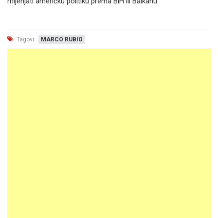
mijenjati američku politiku prema BiH ili Balkanu.
Tagovi:
MARCO RUBIO