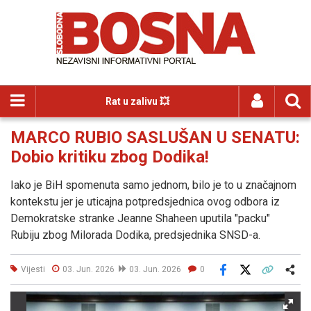
Rat u zalivu 💥
MARCO RUBIO SASLUŠAN U SENATU:
Dobio kritiku zbog Dodika!
Iako je BiH spomenuta samo jednom, bilo je to u značajnom
kontekstu jer je uticajna potpredsjednica ovog odbora iz
Demokratske stranke Jeanne Shaheen uputila "packu"
Rubiju zbog Milorada Dodika, predsjednika SNSD-a.
Vijesti
03. Jun. 2026
03. Jun. 2026
0
Facebook
X
Kopiraj link
Više