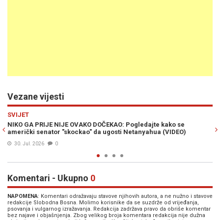
Vezane vijesti
Previous
N
SVIJET
DOČEKAO: Pogledajte kako se
"NISI DOBRODOŠAO, MJESTO TI J
 da ugosti Netanyahua (VIDEO)
Yorka javno zatražio aktivacij
22. Jul. 2026
0
Komentari - Ukupno
0
NAPOMENA
: Komentari odražavaju stavove njihovih autora, a ne nužno i stavove
redakcije Slobodna Bosna. Molimo korisnike da se suzdrže od vrijeđanja,
psovanja i vulgarnog izražavanja. Redakcija zadržava pravo da obriše komentar
bez najave i objašnjenja. Zbog velikog broja komentara redakcija nije dužna