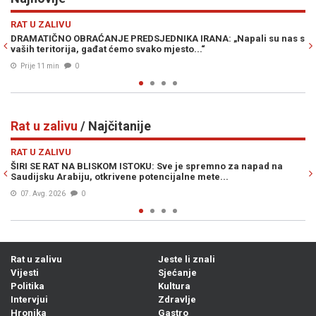
Previous
N
HRONIKA
PREDSJEDNIKA IRANA: „Napali su nas s
UŽAS S DRUGE STRANE BH. GRA
emo svako mjesto...“
tijelo muškarca, uhapšena je
Prije 21 min
0
Rat u zalivu
/ Najčitanije
Previous
N
RAT U ZALIVU
 ISTOKU: Sve je spremno za napad na
OVO NIKO NIJE OČEKIVAO: Pr
vene potencijalne mete...
izneđu Irana i SAD-a...
06. Avg. 2026
0
Rat u zalivu
Jeste li znali
Vijesti
Sjećanje
Politika
Kultura
Intervjui
Zdravlje
Hronika
Gastro