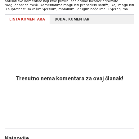
obrisati sve komentare koji krše pravila. Kao čitalac također prihvatate
mogućnost da među komentarima mogu biti pronađeni sadržaji koji mogu biti
u suprotnosti sa vašim vjerskim, moralnim i drugim načelima i uvjerenjima.
LISTA KOMENTARA
DODAJ KOMENTAR
Trenutno nema komentara za ovaj članak!
Najnovije