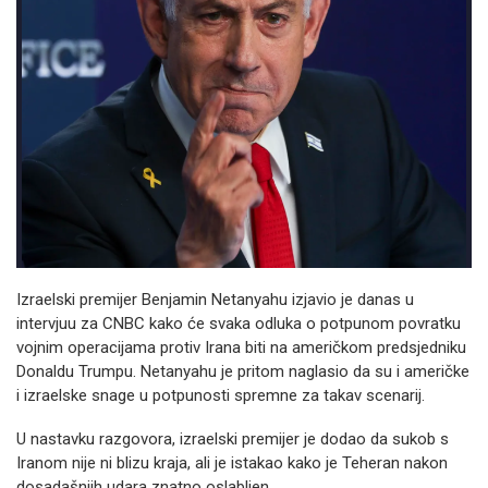
Izraelski premijer Benjamin Netanyahu izjavio je danas u
intervjuu za CNBC kako će svaka odluka o potpunom povratku
vojnim operacijama protiv Irana biti na američkom predsjedniku
Donaldu Trumpu. Netanyahu je pritom naglasio da su i američke
i izraelske snage u potpunosti spremne za takav scenarij.
U nastavku razgovora, izraelski premijer je dodao da sukob s
Iranom nije ni blizu kraja, ali je istakao kako je Teheran nakon
dosadašnjih udara znatno oslabljen.