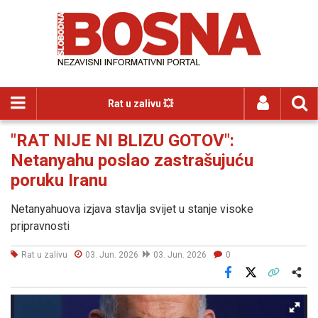
Rat u zalivu 💥
"RAT NIJE NI BLIZU GOTOV":
Netanyahu poslao zastrašujuću
poruku Iranu
Netanyahuova izjava stavlja svijet u stanje visoke
pripravnosti
Rat u zalivu
03. Jun. 2026
03. Jun. 2026
0
Facebook
X
Kopiraj link
Više