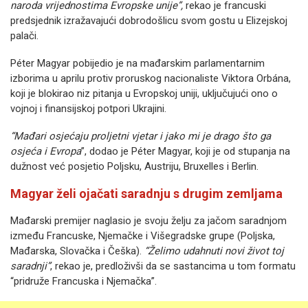
naroda vrijednostima Evropske unije”,
rekao je francuski
predsjednik izražavajući dobrodošlicu svom gostu u Elizejskoj
palači.
Péter Magyar pobijedio je na mađarskim parlamentarnim
izborima u aprilu protiv proruskog nacionaliste Viktora Orbána,
koji je blokirao niz pitanja u Evropskoj uniji, uključujući ono o
vojnoj i finansijskoj potpori Ukrajini.
“Mađari osjećaju proljetni vjetar i jako mi je drago što ga
osjeća i Evropa
”, dodao je Péter Magyar, koji je od stupanja na
dužnost već posjetio Poljsku, Austriju, Bruxelles i Berlin.
Magyar želi ojačati saradnju s drugim zemljama
Mađarski premijer naglasio je svoju želju za jačom saradnjom
između Francuske, Njemačke i Višegradske grupe (Poljska,
Mađarska, Slovačka i Češka).
“Želimo udahnuti novi život toj
saradnji”
, rekao je, predloživši da se sastancima u tom formatu
“pridruže Francuska i Njemačka”.