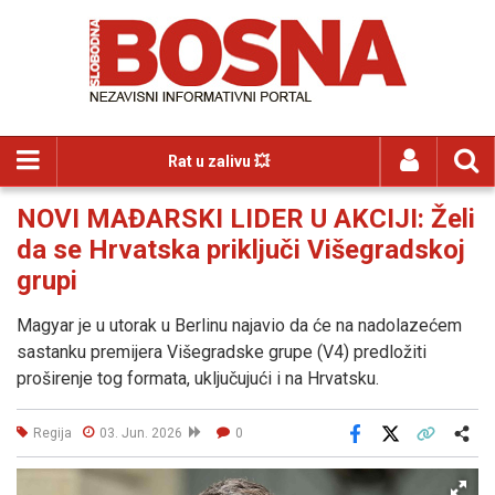
Rat u zalivu 💥
NOVI MAĐARSKI LIDER U AKCIJI: Želi
da se Hrvatska priključi Višegradskoj
grupi
Magyar je u utorak u Berlinu najavio da će na nadolazećem
sastanku premijera Višegradske grupe (V4) predložiti
proširenje tog formata, uključujući i na Hrvatsku.
Regija
03. Jun. 2026
0
Facebook
X
Kopiraj link
Više