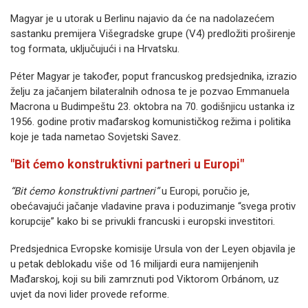
Magyar je u utorak u Berlinu najavio da će na nadolazećem
sastanku premijera Višegradske grupe (V4) predložiti proširenje
tog formata, uključujući i na Hrvatsku.
Péter Magyar je također, poput francuskog predsjednika, izrazio
želju za jačanjem bilateralnih odnosa te je pozvao Emmanuela
Macrona u Budimpeštu 23. oktobra na 70. godišnjicu ustanka iz
1956. godine protiv mađarskog komunističkog režima i politika
koje je tada nametao Sovjetski Savez.
"Bit ćemo konstruktivni partneri u Europi"
“Bit ćemo konstruktivni partneri”
u Europi, poručio je,
obećavajući jačanje vladavine prava i poduzimanje “svega protiv
korupcije” kako bi se privukli francuski i europski investitori.
Predsjednica Evropske komisije Ursula von der Leyen objavila je
u petak deblokadu više od 16 milijardi eura namijenjenih
Mađarskoj, koji su bili zamrznuti pod Viktorom Orbánom, uz
uvjet da novi lider provede reforme.