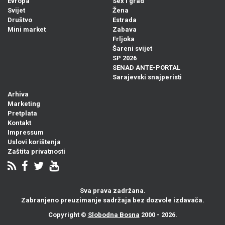
Evropa
Sex i grad
Svijet
Žena
Društvo
Estrada
Mini market
Zabava
Frljoka
Šareni svijet
SP 2026
SENAD ANTE-PORTAL
Sarajevski snajperisti
Arhiva
Marketing
Pretplata
Kontakt
Impressum
Uslovi korištenja
Zaštita privatnosti
Sva prava zadržana.
Zabranjeno preuzimanje sadržaja bez dozvole izdavača.
Copyright ©
Slobodna Bosna
2000 - 2026.