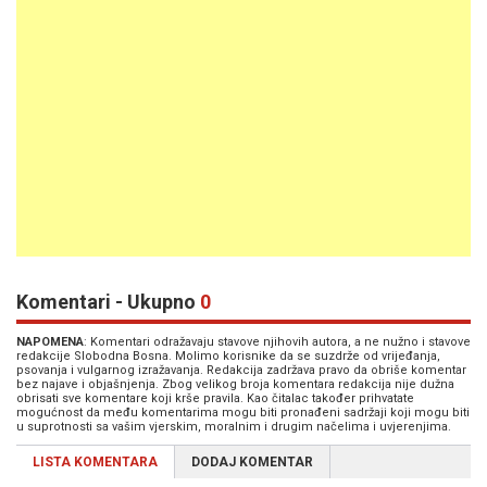
Komentari - Ukupno
0
NAPOMENA
: Komentari odražavaju stavove njihovih autora, a ne nužno i stavove
redakcije Slobodna Bosna. Molimo korisnike da se suzdrže od vrijeđanja,
psovanja i vulgarnog izražavanja. Redakcija zadržava pravo da obriše komentar
bez najave i objašnjenja. Zbog velikog broja komentara redakcija nije dužna
obrisati sve komentare koji krše pravila. Kao čitalac također prihvatate
mogućnost da među komentarima mogu biti pronađeni sadržaji koji mogu biti
u suprotnosti sa vašim vjerskim, moralnim i drugim načelima i uvjerenjima.
LISTA KOMENTARA
DODAJ KOMENTAR