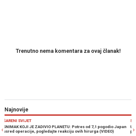
Trenutno nema komentara za ovaj članak!
Najnovije
Previous
N
SHOW
io Japan
URNEBESNO: Novi "izum" u trans bacio pivopije širom svijeta,
O)
pogledajte kako radi...