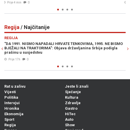
Prije 6 min
0
Regija
/ Najčitanije
Previous
N
REGIJA
 NE BISMO
"NEKO ĆE ZAKUHATI U BIH, NE TREBA VAM CRTATI": Hrvatski
odigla
političar širi paniku i traži hitno slanje vojske na granicu sa
našom zemljom
04. Avg. 2026
1
Rat u zalivu
Jeste li znali
Vijesti
Sjećanje
Politika
Kultura
Intervjui
Zdravlje
Hronika
Gastro
Ekonomija
HiTec
Sport
Auto
Regija
Show