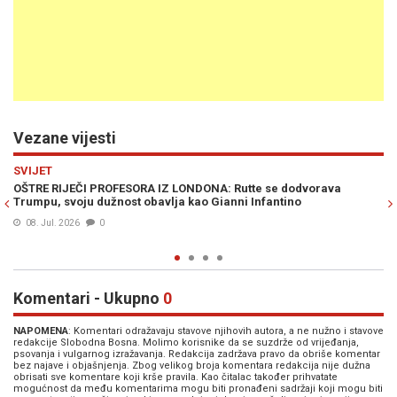
Vezane vijesti
Previous
N
SVIJET
ava
"ŠTA JE S VAŠIM SAMOPOŠTOVANJEM?": Novinar pritisnuo R
zbog Trumpa, evo kakav je odgovor dobio (VIDEO)
08. Jul. 2026
0
Komentari - Ukupno
0
NAPOMENA
: Komentari odražavaju stavove njihovih autora, a ne nužno i stavove
redakcije Slobodna Bosna. Molimo korisnike da se suzdrže od vrijeđanja,
psovanja i vulgarnog izražavanja. Redakcija zadržava pravo da obriše komentar
bez najave i objašnjenja. Zbog velikog broja komentara redakcija nije dužna
obrisati sve komentare koji krše pravila. Kao čitalac također prihvatate
mogućnost da među komentarima mogu biti pronađeni sadržaji koji mogu biti