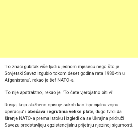
'To znači gubitak više ljudi u jednom mjesecu nego što je
Sovjetski Savez izgubio tokom deset godina rata 1980-tih u
Afganistanu', rekao je šef NATO-a.
'To nije apstraktno', rekao je. 'To ćete vjerojatno biti vi.'
Rusija, koja službeno opisuje sukob kao 'specijalnu vojnu
operaciju' i
obećava regrutima velike plat
e, dugo tvrdi da
širenje NATO-a prema istoku i izgledi da se Ukrajina pridruži
Savezu predstavljaju egzistencijalnu prijetnju njezinoj sigurnosti.