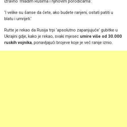
izravno 'mladim Rusima i njihovim porodicama'.
'I velike su šanse da ćete, ako budete ranjeni, ostati patiti u
blatu i umrijeti.'
Rutte je rekao da Rusija trpi 'apsolutno zapanjujuće' gubitke u
Ukrajini gdje, kako je rekao, svaki mjesec
umire više od 30.000
ruskih vojnika
, ponavljajući brojeve koje je već ranije iznio.