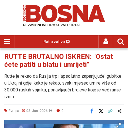
Rat u zalivu 💥
RUTTE BRUTALNO ISKREN: "Ostat
ćete patiti u blatu i umrijeti"
Rutte je rekao da Rusija trpi 'apsolutno zapanjujuće' gubitke
u Ukrajini gdje, kako je rekao, svaki mjesec umire više od
30.000 ruskih vojnika, ponavljajući brojeve koje je već ranije
iznio.
Evropa
03. Jun. 2026
0
Facebook
X
Kopiraj link
Više