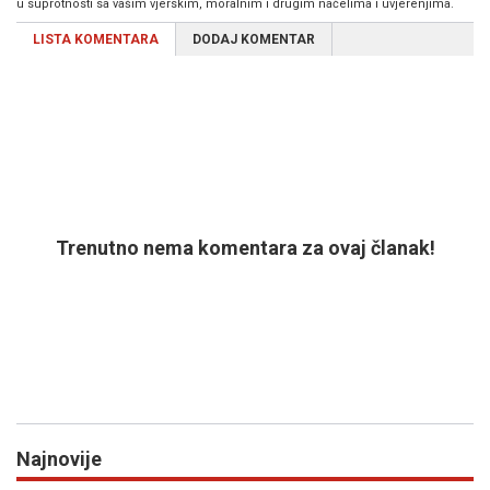
u suprotnosti sa vašim vjerskim, moralnim i drugim načelima i uvjerenjima.
LISTA KOMENTARA
DODAJ KOMENTAR
Trenutno nema komentara za ovaj članak!
Najnovije
Previous
N