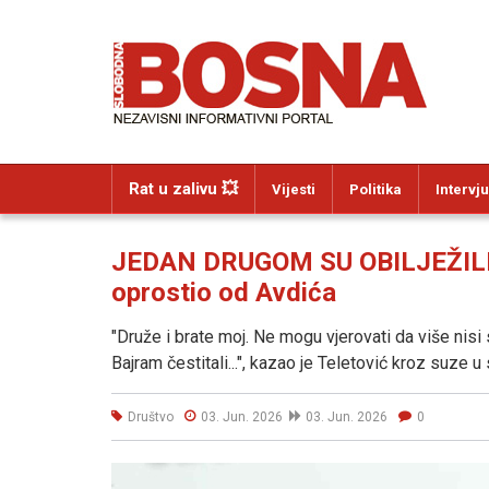
Rat u zalivu 💥
Vijesti
Politika
Intervju
JEDAN DRUGOM SU OBILJEŽILI K
oprostio od Avdića
"Druže i brate moj. Ne mogu vjerovati da više nisi
Bajram čestitali...", kazao je Teletović kroz suze u 
Društvo
03. Jun. 2026
03. Jun. 2026
0