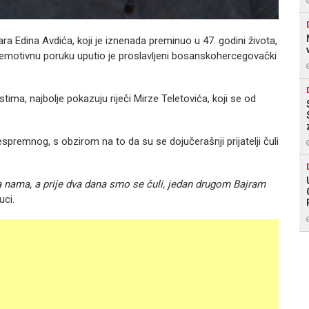
 Edina Avdića, koji je iznenada preminuo u 47. godini života,
o emotivnu poruku uputio je proslavljeni bosanskohercegovački
tima, najbolje pokazuju riječi Mirze Teletovića, koji se od
espremnog, s obzirom na to da su se dojučerašnji prijatelji čuli
sa nama, a prije dva dana smo se čuli, jedan drugom Bajram
uci.