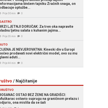
informacijama bivšem tajniku Zračnih snaga, on
odbacuje optužbe...
Prije 30 min
0
GASTRO
BRZI LJETNJI DORUČAK: Za tren oka napravite
hladnu ljetnu salata s kuhanim jajima...
Prije 35 min
0
AUTO
CIJENA JE NEVJEROVATNA: Kineski div u Europi
počeo prodavati novi električni model, ovo su mu
glavni aduti...
Prije 44 min
0
ruštvo
/ Najčitanije
DRUŠTVO
BOSANAC OSTAO BEZ ŽENE NA GRADIŠCI:
Muškarac ostavio suprugu na graničnom prelazu i
odjurio, ona mislila da se šali