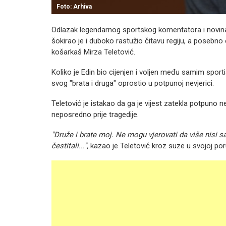
Foto: Arhiva
Odlazak legendarnog sportskog komentatora i novinara
šokirao je i duboko rastužio čitavu regiju, a posebn
košarkaš Mirza Teletović.
Koliko je Edin bio cijenjen i voljen među samim sportis
svog "brata i druga" oprostio u potpunoj nevjerici.
Teletović je istakao da ga je vijest zatekla potpuno n
neposredno prije tragedije.
"Druže i brate moj. Ne mogu vjerovati da više nisi 
čestitali...",
kazao je Teletović kroz suze u svojoj por