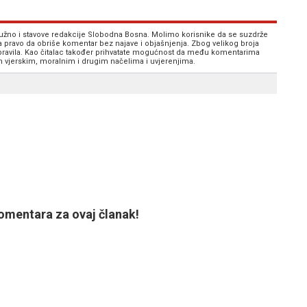
 nužno i stavove redakcije Slobodna Bosna. Molimo korisnike da se suzdrže
va pravo da obriše komentar bez najave i objašnjenja. Zbog velikog broja
 pravila. Kao čitalac također prihvatate mogućnost da među komentarima
im vjerskim, moralnim i drugim načelima i uvjerenjima.
mentara za ovaj članak!