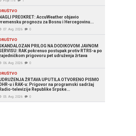
Prije 17h
1
DRUŠTVO
NAGLI PREOKRET: AccuWeather objavio
vremensku prognozu za Bosnu i Hercegovinu...
07. Avg. 2026
0
DRUŠTVO
SKANDALOZAN PRILOG NA DODIKOVOM JAVNOM
SERVISU: RAK pokrenuo postupak protiv RTRS-a po
zajedničkom prigovoru pet udruženja žrtava
06. Avg. 2026
0
DRUŠTVO
UDRUŽENJA ŽRTAVA UPUTILA OTVORENO PISMO
OHR-u i RAK-u: Prigovor na programski sadržaj
Radio-televizije Republike Srpske...
05. Avg. 2026
0