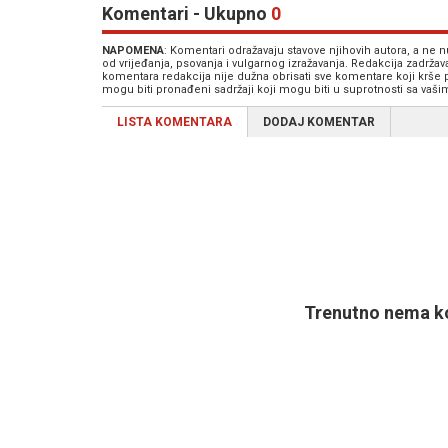
Komentari - Ukupno
0
NAPOMENA
: Komentari odražavaju stavove njihovih autora, a ne
od vrijeđanja, psovanja i vulgarnog izražavanja. Redakcija zadrža
komentara redakcija nije dužna obrisati sve komentare koji krše
mogu biti pronađeni sadržaji koji mogu biti u suprotnosti sa vaš
LISTA KOMENTARA
DODAJ KOMENTAR
Trenutno nema ko