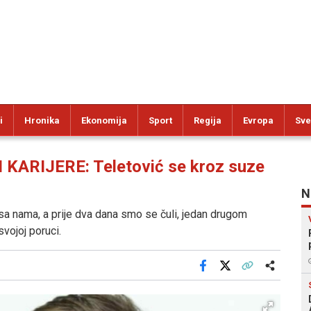
i
Hronika
Ekonomija
Sport
Regija
Evropa
Sve
ARIJERE: Teletović se kroz suze
N
 sa nama, a prije dva dana smo se čuli, jedan drugom
svojoj poruci.
Facebook
X
Kopiraj link
Više