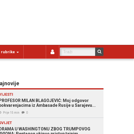
 rubrike
ajnovije
VIJESTI
PROFESOR MILAN BLAGOJEVIĆ: Moj odgovor
pokvarenjacima iz Ambasade Rusije u Sarajevu...
Prije 15 min
0
SVIJET
DRAMA U WASHINGTONU ZBOG TRUMPOVOG
AVIONA: Pentagon ukinuo pristup tajnim