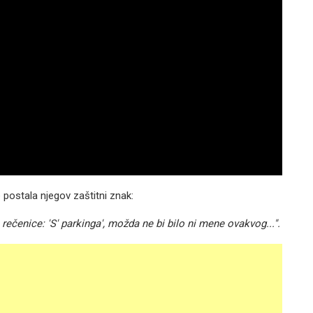
 postala njegov zaštitni znak:
 rečenice: 'S' parkinga', možda ne bi bilo ni mene ovakvog...".