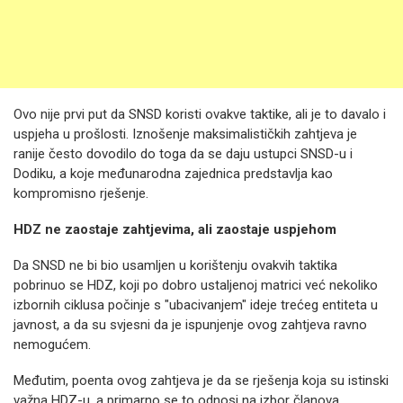
Ovo nije prvi put da SNSD koristi ovakve taktike, ali je to davalo i
uspjeha u prošlosti. Iznošenje maksimalističkih zahtjeva je
ranije često dovodilo do toga da se daju ustupci SNSD-u i
Dodiku, a koje međunarodna zajednica predstavlja kao
kompromisno rješenje.
HDZ ne zaostaje zahtjevima, ali zaostaje uspjehom
Da SNSD ne bi bio usamljen u korištenju ovakvih taktika
pobrinuo se HDZ, koji po dobro ustaljenoj matrici već nekoliko
izbornih ciklusa počinje s "ubacivanjem" ideje trećeg entiteta u
javnost, a da su svjesni da je ispunjenje ovog zahtjeva ravno
nemogućem.
Međutim, poenta ovog zahtjeva je da se rješenja koja su istinski
važna HDZ-u, a primarno se to odnosi na izbor članova