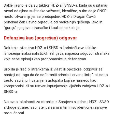
Dakle, jasno je da su taktike HDZ-a i SNSD-a, kada su u pitanju
stvari od njima suštinske važnosti, identične, s tim da je SNSD
nešto otvoreniji, jer se predsjednik HDZ-a Dragan Čović
ponekad čak i javno ograđuje od radikalnijih rješenja, iako ih
"guraju" njegove stranačke i koalicione kolege.
Defanziva kao (pogrešan) odgovor
Dok traje ofanziva HDZ-a i SNSD-a koristeći ove taktike
iznošenja maksimalističkih zahtjeva, najčešći odgovor stranaka
koje sebe opisuju kao probosanske je defanzivan.
Bilo da je riječ o strankama iz vlasti ili opozicije, odgovor se
sastoji od toga da će se "braniti principi i crvene linije", ali se to
često završi prihvatanjem ustupaka koji se nameću kao
kompromisi, ali su ustvari ispunjavanje ključnih zahtjeva HDZ-a i
SNSD-a.
Naravno, okolnosti za stranke iz Sarajeva s jedne, i HDZ i SNSD
s druge strane, nisu iste, pa samim tim nisu identične i njihove
mogućnosti.