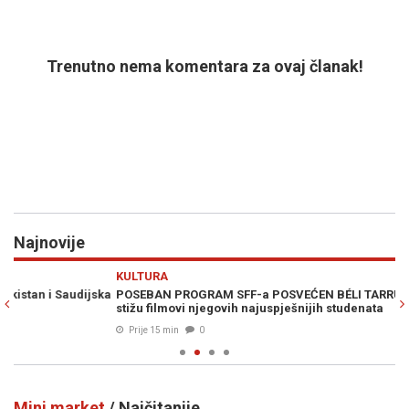
Trenutno nema komentara za ovaj članak!
Najnovije
Previous
N
KULTURA
D
ka
POSEBAN PROGRAM SFF-a POSVEĆEN BÉLI TARRU: U Sarajevo
RE
stižu filmovi njegovih najuspješnijih studenata
bo
Prije 15 min
0
Mini market
/ Najčitanije