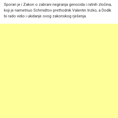
Sporan je i Zakon o zabrani negiranja genocida i ratnih zločina,
koji je nametnuo Schmidtov prethodnik Valentin Inzko, a Dodik
bi rado vidio i ukidanje ovog zakonskog rješenja.