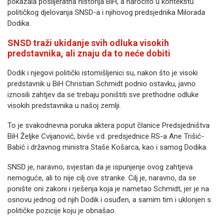
pokazala poslijeratna historija BiH, a naročito u kontekstu
političkog djelovanja SNSD-a i njihovog predsjednika Milorada
Dodika.
SNSD traži ukidanje svih odluka visokih
predstavnika, ali znaju da to neće dobiti
Dodik i njegovi politički istomišljenici su, nakon što je visoki
predstavnik u BiH Christian Schmidt podnio ostavku, javno
iznosili zahtjev da se trebaju poništiti sve prethodne odluke
visokih predstavnika u našoj zemlji.
To je svakodnevna poruka aktera poput članice Predsjedništva
BiH Željke Cvijanović, bivše v.d. predsjednice RS-a Ane Trišić-
Babić i državnog ministra Staše Košarca, kao i samog Dodika.
SNSD je, naravno, svjestan da je ispunjenje ovog zahtjeva
nemoguće, ali to nije cilj ove stranke. Cilj je, naravno, da se
ponište oni zakoni i rješenja koja je nametao Schmidt, jer je na
osnovu jednog od njih Dodik i osuđen, a samim tim i uklonjen s
političke pozicije koju je obnašao.