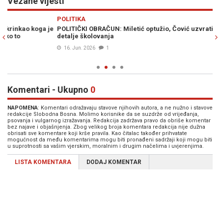
Vezane vijesti
Previous
N
POLITIKA
PO
je
POLITIČKI OBRAČUN: Miletić optužio, Čović uzvratio i otkrio
"K
detalje školovanja
Mi
st
16. Jun. 2026
1
Komentari - Ukupno
0
NAPOMENA
: Komentari odražavaju stavove njihovih autora, a ne nužno i stavove
redakcije Slobodna Bosna. Molimo korisnike da se suzdrže od vrijeđanja,
psovanja i vulgarnog izražavanja. Redakcija zadržava pravo da obriše komentar
bez najave i objašnjenja. Zbog velikog broja komentara redakcija nije dužna
obrisati sve komentare koji krše pravila. Kao čitalac također prihvatate
mogućnost da među komentarima mogu biti pronađeni sadržaji koji mogu biti
u suprotnosti sa vašim vjerskim, moralnim i drugim načelima i uvjerenjima.
LISTA KOMENTARA
DODAJ KOMENTAR