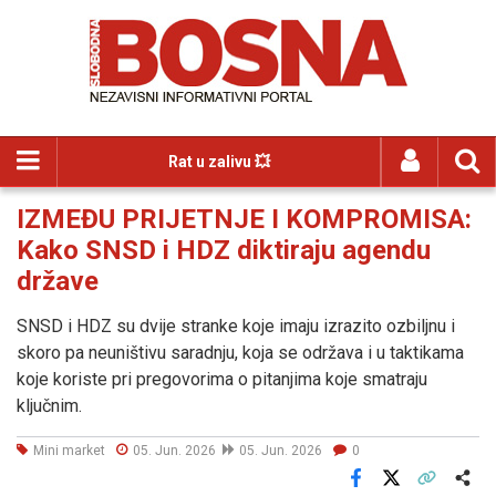
Rat u zalivu 💥
IZMEĐU PRIJETNJE I KOMPROMISA:
Kako SNSD i HDZ diktiraju agendu
države
SNSD i HDZ su dvije stranke koje imaju izrazito ozbiljnu i
skoro pa neuništivu saradnju, koja se održava i u taktikama
koje koriste pri pregovorima o pitanjima koje smatraju
ključnim.
Mini market
05. Jun. 2026
05. Jun. 2026
0
Facebook
X
Kopiraj link
Više