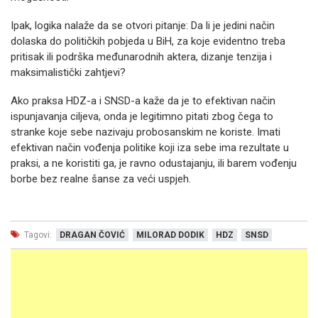
Ipak, logika nalaže da se otvori pitanje: Da li je jedini način
dolaska do političkih pobjeda u BiH, za koje evidentno treba
pritisak ili podrška međunarodnih aktera, dizanje tenzija i
maksimalistički zahtjevi?
Ako praksa HDZ-a i SNSD-a kaže da je to efektivan način
ispunjavanja ciljeva, onda je legitimno pitati zbog čega to
stranke koje sebe nazivaju probosanskim ne koriste. Imati
efektivan način vođenja politike koji iza sebe ima rezultate u
praksi, a ne koristiti ga, je ravno odustajanju, ili barem vođenju
borbe bez realne šanse za veći uspjeh.
Tagovi:
DRAGAN ČOVIĆ
MILORAD DODIK
HDZ
SNSD