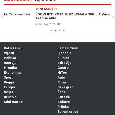
Previous
N
MINI MARKET
M
ŠOK VIJEST KOJA JE UZDRMALA SRBIJU: Vučićev djed iz Bugojna
S 
zvao se Ante
ka
05. Avg. 2026
1
Rat u zalivu
Jeste li znali
Vijesti
Sjećanje
Politika
Kultura
Intervjui
Zdravlje
Hronika
Gastro
Ekonomija
HiTec
Sport
Auto
Regija
Show
Evropa
Sex i grad
Svijet
Žena
Društvo
Estrada
Mini market
Zabava
Frljoka
Šareni svijet