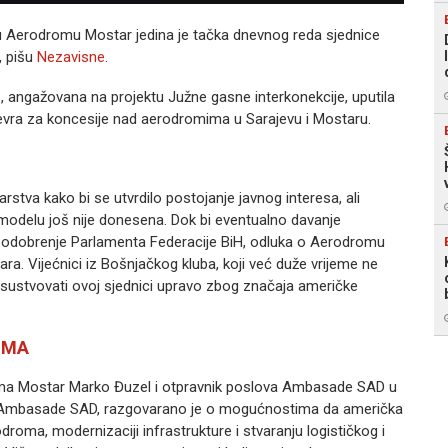
u Aerodromu Mostar jedina je tačka dnevnog reda sjednice
, pišu
Nezavisne
.
 angažovana na projektu Južne gasne interkonekcije, uputila
 evra za koncesije nad aerodromima u Sarajevu i Mostaru.
stva kako bi se utvrdilo postojanje javnog interesa, ali
odelu još nije donesena. Dok bi eventualno davanje
 odobrenje Parlamenta Federacije BiH, odluka o Aerodromu
a. Vijećnici iz Bošnjačkog kluba, koji već duže vrijeme ne
risustvovati ovoj sjednici upravo zbog značaja američke
OMA
roma Mostar Marko Đuzel i otpravnik poslova Ambasade SAD u
iz Ambasade SAD, razgovarano je o mogućnostima da američka
oma, modernizaciji infrastrukture i stvaranju logističkog i