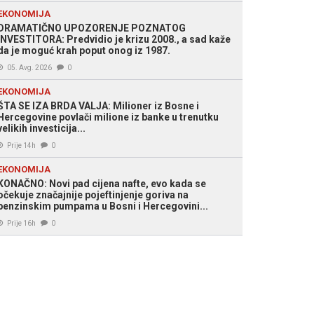
EKONOMIJA
DRAMATIČNO UPOZORENJE POZNATOG
INVESTITORA: Predvidio je krizu 2008., a sad kaže
da je moguć krah poput onog iz 1987.
05. Avg. 2026
0
EKONOMIJA
ŠTA SE IZA BRDA VALJA: Milioner iz Bosne i
Hercegovine povlači milione iz banke u trenutku
velikih investicija...
Prije 14h
0
EKONOMIJA
KONAČNO: Novi pad cijena nafte, evo kada se
očekuje značajnije pojeftinjenje goriva na
benzinskim pumpama u Bosni i Hercegovini...
Prije 16h
0