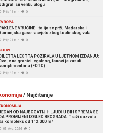
odigrali su veliku ulogu
Prije 16 min
0
EVROPA
PAKLENE VRUĆINE: Italija se prži, Mađarska i
Rumunjska gase rasvjetu zbog toplinskog vala
Prije 21 min
0
SHOW
DILETTA LEOTTA POZIRALA U LJETNOM IZDANJU:
Ovo je na granici legalnog, fanovi je zasuli
komplimentima (FOTO)
Prije 42 min
0
konomija
/ Najčitanije
EKONOMIJA
JEDAN OD NAJBOGATIJIH LJUDI U BIH SPREMA SE
DA PROMIJENI IZGLED BEOGRADA: Traži dozvolu
za kompleks od 112.000 m²
05. Avg. 2026
0