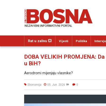
Rat u zalivu 💥
Vijesti
Politika
Intervju
DOBA VELIKIH PROMJENA: Da li
u BiH?
Aerodromi mijenjaju vlasnike?
Ekonomija
05. Jun. 2026
0