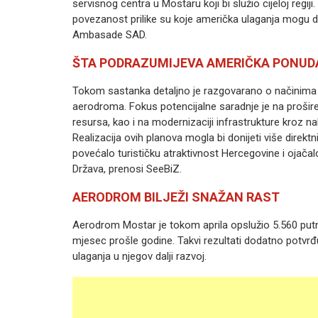
servisnog centra u Mostaru koji bi služio cijeloj regiji
povezanost prilike su koje američka ulaganja mogu
Ambasade SAD.
ŠTA PODRAZUMIJEVA AMERIČKA PONUD
Tokom sastanka detaljno je razgovarano o načinima n
aerodroma. Fokus potencijalne saradnje je na prošir
resursa, kao i na modernizaciji infrastrukture kroz 
Realizacija ovih planova mogla bi donijeti više direk
povećalo turističku atraktivnost Hercegovine i ojača
Država, prenosi SeeBiZ.
AERODROM BILJEŽI SNAŽAN RAST
Aerodrom Mostar je tokom aprila opslužio 5.560 putni
mjesec prošle godine. Takvi rezultati dodatno potvr
ulaganja u njegov dalji razvoj.