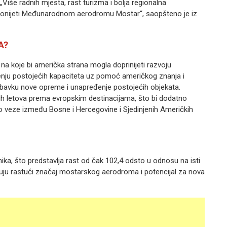
. „Više radnih mjesta, rast turizma i bolja regionalna
 donijeti Međunarodnom aerodromu Mostar“, saopšteno je iz
A?
a koje bi američka strana mogla doprinijeti razvoju
enju postojećih kapaciteta uz pomoć američkog znanja i
nabavku nove opreme i unapređenje postojećih objekata.
tnih letova prema evropskim destinacijama, što bi dodatno
lo veze između Bosne i Hercegovine i Sjedinjenih Američkih
ka, što predstavlja rast od čak 102,4 odsto u odnosu na isti
đuju rastući značaj mostarskog aerodroma i potencijal za nova