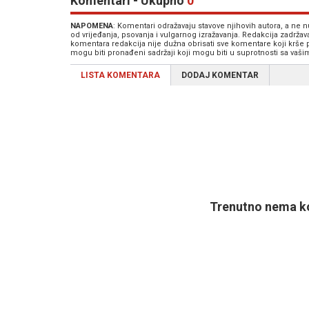
Komentari - Ukupno
0
NAPOMENA
: Komentari odražavaju stavove njihovih autora, a ne
od vrijeđanja, psovanja i vulgarnog izražavanja. Redakcija zadrža
komentara redakcija nije dužna obrisati sve komentare koji krše
mogu biti pronađeni sadržaji koji mogu biti u suprotnosti sa vaš
LISTA KOMENTARA
DODAJ KOMENTAR
Trenutno nema ko