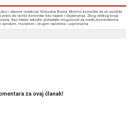
 nužno i stavove redakcije Slobodna Bosna. Molimo korisnike da se suzdrže
va pravo da obriše komentar bez najave i objašnjenja. Zbog velikog broja
 pravila. Kao čitalac također prihvatate mogućnost da među komentarima
im vjerskim, moralnim i drugim načelima i uvjerenjima.
mentara za ovaj članak!