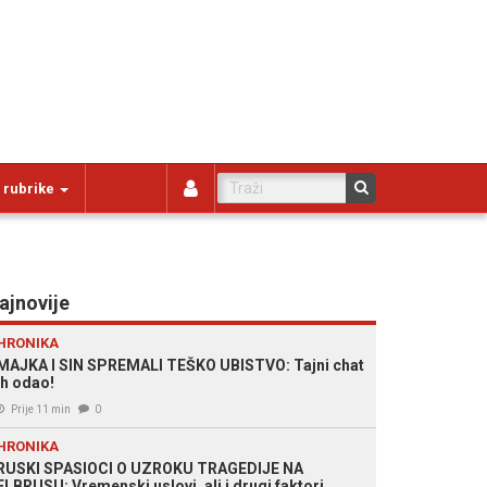
 rubrike
ajnovije
HRONIKA
MAJKA I SIN SPREMALI TEŠKO UBISTVO: Tajni chat
ih odao!
Prije 11 min
0
HRONIKA
RUSKI SPASIOCI O UZROKU TRAGEDIJE NA
ELBRUSU: Vremenski uslovi, ali i drugi faktori,