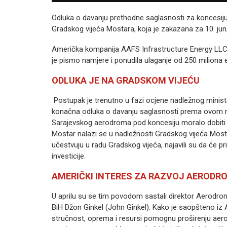
Odluka o davanju prethodne saglasnosti za koncesij
Gradskog vijeća Mostara, koja je zakazana za 10. jun
Američka kompanija AAFS Infrastructure Energy LLC,
je pismo namjere i ponudila ulaganje od 250 miliona
ODLUKA JE NA GRADSKOM VIJEĆU
Postupak je trenutno u fazi ocjene nadležnog ministar
konačna odluka o davanju saglasnosti prema ovom m
Sarajevskog aerodroma pod koncesiju moralo dobiti
Mostar nalazi se u nadležnosti Gradskog vijeća Mostar
učestvuju u radu Gradskog vijeća, najavili su da će p
investicije.
AMERIČKI INTERES ZA RAZVOJ AERODR
U aprilu su se tim povodom sastali direktor Aerod
BiH Džon Ginkel (John Ginkel). Kako je saopšteno 
stručnost, oprema i resursi pomognu proširenju aerodr