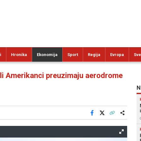
i
Hronika
Ekonomija
Sport
Regija
Evropa
Sve
 Amerikanci preuzimaju aerodrome
N
Facebook
X
Kopiraj link
Više