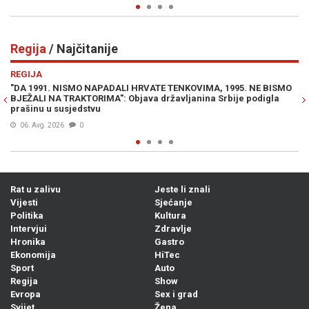
Regija
/ Najčitanije
Previous
N
REGIJA
 BISMO
SRBI DIVLJAJU NA LJETOVANJU: "Ne moramo slušati vaše
igla
seljačenje! Dno, dna"
07. Avg. 2026
0
Rat u zalivu
Jeste li znali
Vijesti
Sjećanje
Politika
Kultura
Intervjui
Zdravlje
Hronika
Gastro
Ekonomija
HiTec
Sport
Auto
Regija
Show
Evropa
Sex i grad
Svijet
Žena