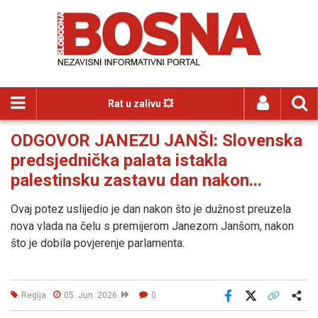
Rat u zalivu 💥
ODGOVOR JANEZU JANŠI: Slovenska
predsjednička palata istakla
palestinsku zastavu dan nakon...
Ovaj potez uslijedio je dan nakon što je dužnost preuzela
nova vlada na čelu s premijerom Janezom Janšom, nakon
što je dobila povjerenje parlamenta.
Regija
05. Jun. 2026
0
Facebook
X
Kopiraj link
Više