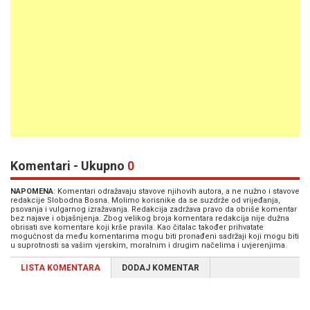
Komentari - Ukupno
0
NAPOMENA
: Komentari odražavaju stavove njihovih autora, a ne nužno i stavove
redakcije Slobodna Bosna. Molimo korisnike da se suzdrže od vrijeđanja,
psovanja i vulgarnog izražavanja. Redakcija zadržava pravo da obriše komentar
bez najave i objašnjenja. Zbog velikog broja komentara redakcija nije dužna
obrisati sve komentare koji krše pravila. Kao čitalac također prihvatate
mogućnost da među komentarima mogu biti pronađeni sadržaji koji mogu biti
u suprotnosti sa vašim vjerskim, moralnim i drugim načelima i uvjerenjima.
LISTA KOMENTARA
DODAJ KOMENTAR