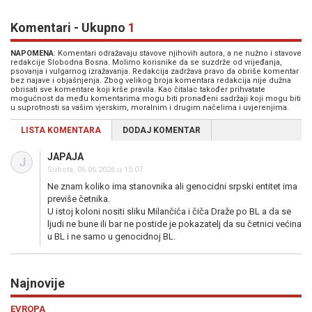
Komentari - Ukupno
1
NAPOMENA
: Komentari odražavaju stavove njihovih autora, a ne nužno i stavove
redakcije Slobodna Bosna. Molimo korisnike da se suzdrže od vrijeđanja,
psovanja i vulgarnog izražavanja. Redakcija zadržava pravo da obriše komentar
bez najave i objašnjenja. Zbog velikog broja komentara redakcija nije dužna
obrisati sve komentare koji krše pravila. Kao čitalac također prihvatate
mogućnost da među komentarima mogu biti pronađeni sadržaji koji mogu biti
u suprotnosti sa vašim vjerskim, moralnim i drugim načelima i uvjerenjima.
LISTA KOMENTARA
DODAJ KOMENTAR
JAPAJA
J
Subota, 06.06.2026 u 15:07
Ne znam koliko ima stanovnika ali genocidni srpski entitet ima
previše četnika.
U istoj koloni nositi sliku Milančića i čiča Draže po BL a da se
ljudi ne bune ili bar ne postide je pokazatelj da su četnici većina
u BL i ne samo u genocidnoj BL.
Najnovije
Previous
N
RAT U ZALIVU