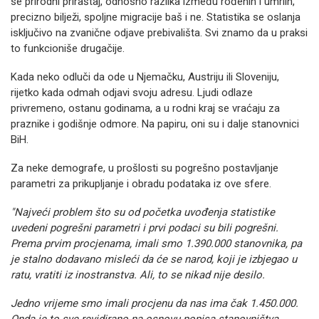
se prirodni priraštaj, odnosno razlika između rođenih i umrlih,
precizno bilježi, spoljne migracije baš i ne. Statistika se oslanja
isključivo na zvanične odjave prebivališta. Svi znamo da u praksi
to funkcioniše drugačije.
Kada neko odluči da ode u Njemačku, Austriju ili Sloveniju,
rijetko kada odmah odjavi svoju adresu. Ljudi odlaze
privremeno, ostanu godinama, a u rodni kraj se vraćaju za
praznike i godišnje odmore. Na papiru, oni su i dalje stanovnici
BiH.
Za neke demografe, u prošlosti su pogrešno postavljanje
parametri za prikupljanje i obradu podataka iz ove sfere.
"Najveći problem što su od početka uvođenja statistike
uvedeni pogrešni parametri i prvi podaci su bili pogrešni.
Prema prvim procjenama, imali smo 1.390.000 stanovnika, pa
je stalno dodavano misleći da će se narod, koji je izbjegao u
ratu, vratiti iz inostranstva. Ali, to se nikad nije desilo.
Jedno vrijeme smo imali procjenu da nas ima čak 1.450.000.