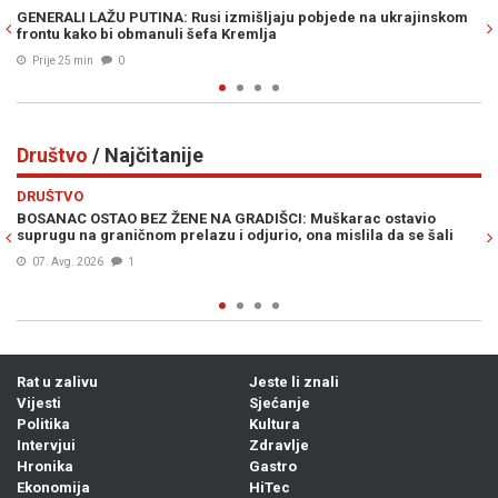
inskom
OVAKO ILI NIKAKO: Ultimatum Irana odjeknuo svijetom, evo šta
traže od Sjedinjenih Američkih Država
Prije 35 min
0
Društvo
/ Najčitanije
Previous
N
DRUŠTVO
stavio
NAGLI PREOKRET: AccuWeather objavio vremensku progn
a se šali
Bosnu i Hercegovinu...
07. Avg. 2026
0
Rat u zalivu
Jeste li znali
Vijesti
Sjećanje
Politika
Kultura
Intervjui
Zdravlje
Hronika
Gastro
Ekonomija
HiTec