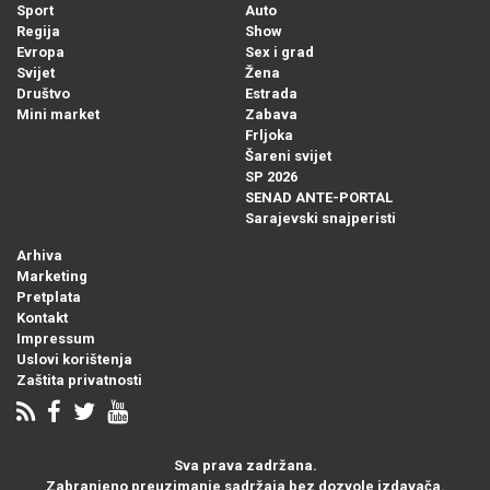
Sport
Auto
Regija
Show
Evropa
Sex i grad
Svijet
Žena
Društvo
Estrada
Mini market
Zabava
Frljoka
Šareni svijet
SP 2026
SENAD ANTE-PORTAL
Sarajevski snajperisti
Arhiva
Marketing
Pretplata
Kontakt
Impressum
Uslovi korištenja
Zaštita privatnosti
Sva prava zadržana.
Zabranjeno preuzimanje sadržaja bez dozvole izdavača.