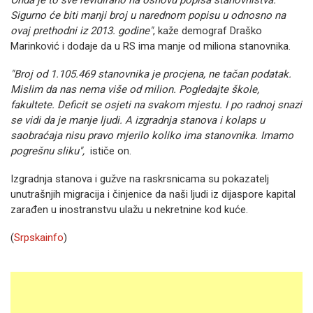
Onda je to sve revidirano na osnovu popisa stanovništva.
Sigurno će biti manji broj u narednom popisu u odnosno na
ovaj prethodni iz 2013. godine"
, kaže demograf Draško
Marinković i dodaje da u RS ima manje od miliona stanovnika.
"Broj od 1.105.469 stanovnika je procjena, ne tačan podatak.
Mislim da nas nema više od milion. Pogledajte škole,
fakultete. Deficit se osjeti na svakom mjestu. I po radnoj snazi
se vidi da je manje ljudi. A izgradnja stanova i kolaps u
saobraćaja nisu pravo mjerilo koliko ima stanovnika. Imamo
pogrešnu sliku",
ističe on.
Izgradnja stanova i gužve na raskrsnicama su pokazatelj
unutrašnjih migracija i činjenice da naši ljudi iz dijaspore kapital
zarađen u inostranstvu ulažu u nekretnine kod kuće.
(
Srpskainfo
)