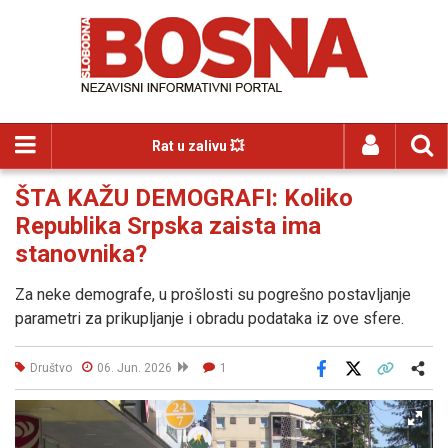
Rat u zalivu 💥
ŠTA KAŽU DEMOGRAFI: Koliko
Republika Srpska zaista ima
stanovnika?
Za neke demografe, u prošlosti su pogrešno postavljanje
parametri za prikupljanje i obradu podataka iz ove sfere.
Društvo
06. Jun. 2026
1
Facebook
X
Kopiraj link
Više