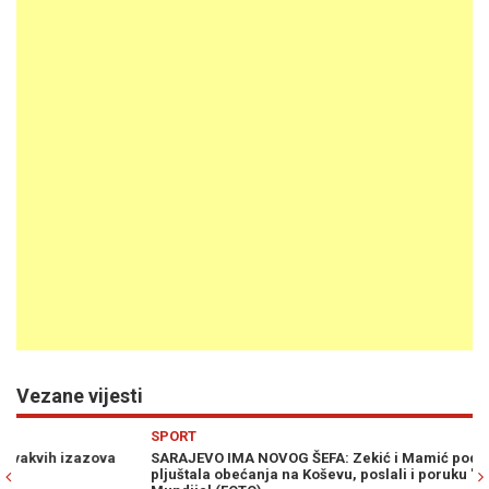
Vezane vijesti
Previous
N
SPORT
S
SARAJEVO IMA NOVOG ŠEFA: Zekić i Mamić podijelili karte,
"U
pljuštala obećanja na Koševu, poslali i poruku "Zmajevima" pred
tv