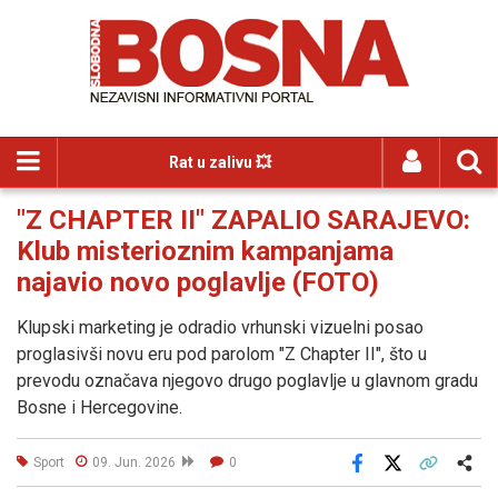
Rat u zalivu 💥
"Z CHAPTER II" ZAPALIO SARAJEVO:
Klub misterioznim kampanjama
najavio novo poglavlje (FOTO)
Klupski marketing je odradio vrhunski vizuelni posao
proglasivši novu eru pod parolom "Z Chapter II", što u
prevodu označava njegovo drugo poglavlje u glavnom gradu
Bosne i Hercegovine.
Sport
09. Jun. 2026
0
Facebook
X
Kopiraj link
Više