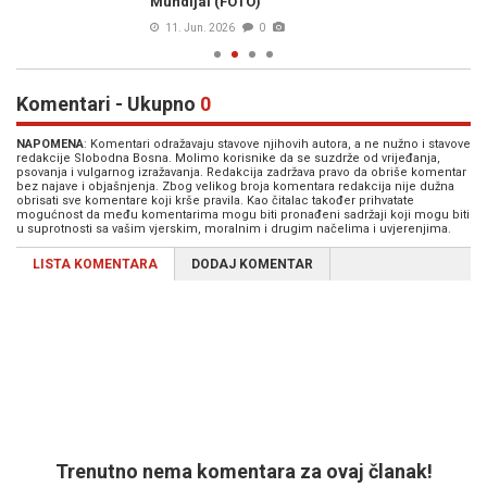
Mundijal (FOTO)
11. Jun. 2026
0
Komentari - Ukupno
0
NAPOMENA
: Komentari odražavaju stavove njihovih autora, a ne nužno i stavove
redakcije Slobodna Bosna. Molimo korisnike da se suzdrže od vrijeđanja,
psovanja i vulgarnog izražavanja. Redakcija zadržava pravo da obriše komentar
bez najave i objašnjenja. Zbog velikog broja komentara redakcija nije dužna
obrisati sve komentare koji krše pravila. Kao čitalac također prihvatate
mogućnost da među komentarima mogu biti pronađeni sadržaji koji mogu biti
u suprotnosti sa vašim vjerskim, moralnim i drugim načelima i uvjerenjima.
LISTA KOMENTARA
DODAJ KOMENTAR
Trenutno nema komentara za ovaj članak!