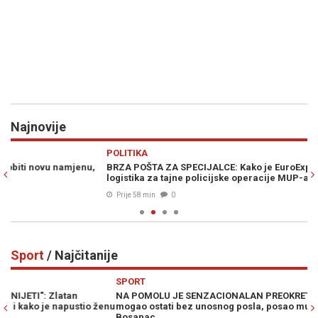
Najnovije
Previous
N
POLITIKA
Z
,
BRZA POŠTA ZA SPECIJALCE: Kako je EuroExpress postao
K
logistika za tajne policijske operacije MUP-a RS
bo
Prije 58 min
0
Sport
/ Najčitanije
Previous
N
SPORT
S
NA POMOLU JE SENZACIONALAN PREOKRET: Zlatko Dalić bi
D
enu
mogao ostati bez unosnog posla, posao mu "kvari" drugi
H
Bosanac...