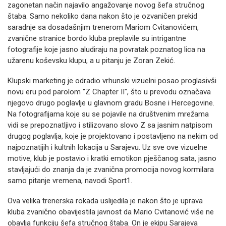
zagonetan način najavilo angažovanje novog šefa stručnog
štaba. Samo nekoliko dana nakon što je ozvaničen prekid
saradnje sa dosadašnjim trenerom Mariom Cvitanovićem,
zvanične stranice bordo kluba preplavile su intrigantne
fotografije koje jasno aludiraju na povratak poznatog lica na
užarenu koševsku klupu, a u pitanju je Zoran Zekić.
Klupski marketing je odradio vrhunski vizuelni posao proglasivši
novu eru pod parolom "Z Chapter II", što u prevodu označava
njegovo drugo poglavlje u glavnom gradu Bosne i Hercegovine.
Na fotografijama koje su se pojavile na društvenim mrežama
vidi se prepoznatljivo i stilizovano slovo Z sa jasnim natpisom
drugog poglavlja, koje je projektovano i postavljeno na nekim od
najpoznatijih i kultnih lokacija u Sarajevu. Uz sve ove vizuelne
motive, klub je postavio i kratki emotikon pješčanog sata, jasno
stavljajući do znanja da je zvanična promocija novog kormilara
samo pitanje vremena, navodi Sport1.
Ova velika trenerska rokada uslijedila je nakon što je uprava
kluba zvanično obavijestila javnost da Mario Cvitanović više ne
obavlja funkciju šefa stručnog štaba. On je ekipu Sarajeva