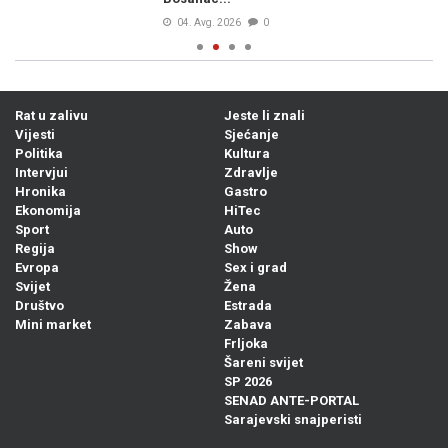
04. Avg. 2026
0
Rat u zalivu
Jeste li znali
Vijesti
Sjećanje
Politika
Kultura
Intervjui
Zdravlje
Hronika
Gastro
Ekonomija
HiTec
Sport
Auto
Regija
Show
Evropa
Sex i grad
Svijet
Žena
Društvo
Estrada
Mini market
Zabava
Frljoka
Šareni svijet
SP 2026
SENAD ANTE-PORTAL
Sarajevski snajperisti