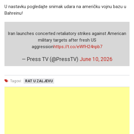
U nastavku pogledajte snimak udara na američku vojnu bazu u
Bahreinu!
Iran launches concerted retaliatory strikes against American
military targets after fresh US
aggression
https://t.co/eWfH24npb7
— Press TV (@PressTV)
June 10, 2026
Tagovi:
RAT U ZALJEVU