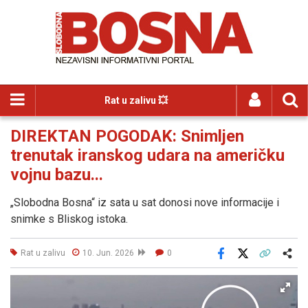
Rat u zalivu 💥
DIREKTAN POGODAK: Snimljen
trenutak iranskog udara na američku
vojnu bazu...
„Slobodna Bosna“ iz sata u sat donosi nove informacije i
snimke s Bliskog istoka.
Rat u zalivu
10. Jun. 2026
0
Facebook
X
Kopiraj link
Više