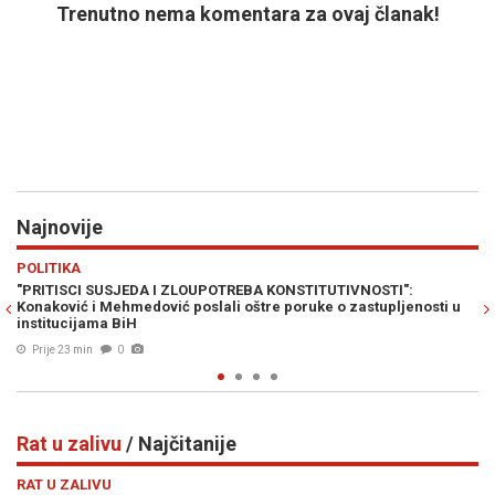
Trenutno nema komentara za ovaj članak!
Najnovije
Previous
N
HRONIKA
OSTI":
ŠTA SU POKAZALI NOVI OBAVJEŠTAJNI PODACI: Je li Đo
tupljenosti u
pobjegao iz Bosne i Hercegovine?
Prije 30 min
0
Rat u zalivu
/ Najčitanije
Previous
N
RAT U ZALIVU