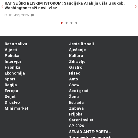
la u sukob,
OVO NIKO NIJE OČEKIVAO: Procurio sadržaj konačnog
izneđu Irana i SAD-a...
06. Avg. 2026
0
Rat u zalivu
Jeste li znali
Vijesti
Sjećanje
Politika
Kultura
Intervjui
Zdravlje
Hronika
Gastro
Ekonomija
HiTec
Sport
Auto
Regija
Show
Evropa
Sex i grad
Svijet
Žena
Društvo
Estrada
Mini market
Zabava
Frljoka
Šareni svijet
SP 2026
SENAD ANTE-PORTAL
Sarajevski snajperisti