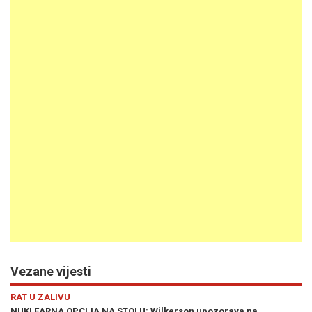
Vezane vijesti
Previous
N
RAT U ZALIVU
OVO NIKO NIJE OČEKIVAO: Procurio sadržaj konačnog spor