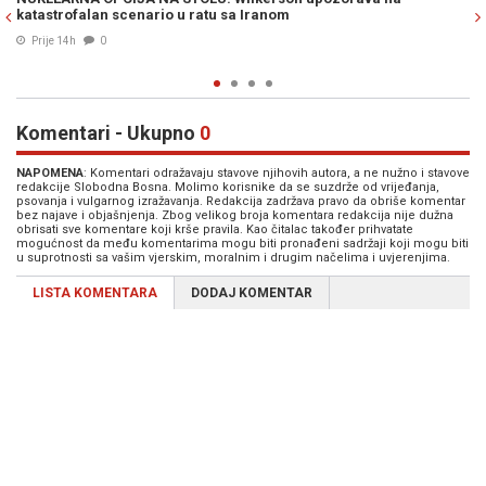
izneđu Irana i SAD-a...
06. Avg. 2026
0
Komentari - Ukupno
0
NAPOMENA
: Komentari odražavaju stavove njihovih autora, a ne nužno i stavove
redakcije Slobodna Bosna. Molimo korisnike da se suzdrže od vrijeđanja,
psovanja i vulgarnog izražavanja. Redakcija zadržava pravo da obriše komentar
bez najave i objašnjenja. Zbog velikog broja komentara redakcija nije dužna
obrisati sve komentare koji krše pravila. Kao čitalac također prihvatate
mogućnost da među komentarima mogu biti pronađeni sadržaji koji mogu biti
u suprotnosti sa vašim vjerskim, moralnim i drugim načelima i uvjerenjima.
LISTA KOMENTARA
DODAJ KOMENTAR